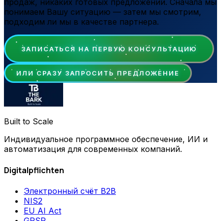
продаж, никаких готовых предложений. Сначала мы
понимаем Вашу ситуацию — затем мы смотрим,
подходим ли мы в качестве партнера.
ЗАПИСАТЬСЯ НА ПЕРВУЮ КОНСУЛЬТАЦИЮ
ИЛИ СРАЗУ ЗАПРОСИТЬ ПРЕДЛОЖЕНИЕ
Built to Scale
Индивидуальное программное обеспечение, ИИ и
автоматизация для современных компаний.
Digitalpflichten
Электронный счёт B2B
NIS2
EU AI Act
GPSR