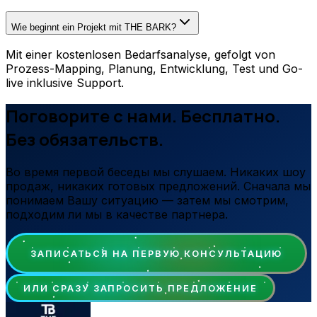
Wie beginnt ein Projekt mit THE BARK?
Mit einer kostenlosen Bedarfsanalyse, gefolgt von
Prozess-Mapping, Planung, Entwicklung, Test und Go-
live inklusive Support.
Поговорите с нами. Бесплатно.
Без обязательств.
Во время первой беседы мы слушаем. Никаких шоу
продаж, никаких готовых предложений. Сначала мы
понимаем Вашу ситуацию — затем мы смотрим,
подходим ли мы в качестве партнера.
ЗАПИСАТЬСЯ НА ПЕРВУЮ КОНСУЛЬТАЦИЮ
ИЛИ СРАЗУ ЗАПРОСИТЬ ПРЕДЛОЖЕНИЕ