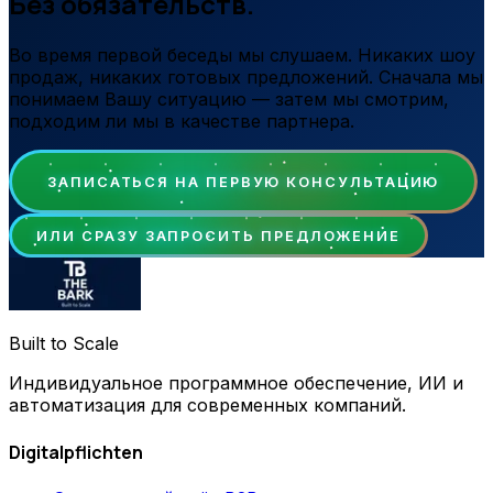
Без обязательств.
Во время первой беседы мы слушаем. Никаких шоу
продаж, никаких готовых предложений. Сначала мы
понимаем Вашу ситуацию — затем мы смотрим,
подходим ли мы в качестве партнера.
ЗАПИСАТЬСЯ НА ПЕРВУЮ КОНСУЛЬТАЦИЮ
ИЛИ СРАЗУ ЗАПРОСИТЬ ПРЕДЛОЖЕНИЕ
Built to Scale
Индивидуальное программное обеспечение, ИИ и
автоматизация для современных компаний.
Digitalpflichten