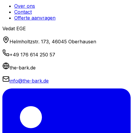
Over ons
Contact
Offerte aanvragen
Vedat EGE
Helmholtzstr. 173, 46045 Oberhausen
+49 176 614 250 57
the-bark.de
info@the-bark.de