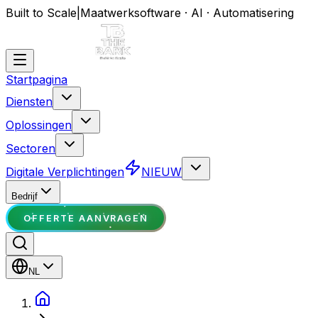
Built to Scale
|
Maatwerksoftware · AI · Automatisering
Startpagina
Diensten
Oplossingen
Sectoren
Digitale Verplichtingen
NIEUW
Bedrijf
OFFERTE AANVRAGEN
NL