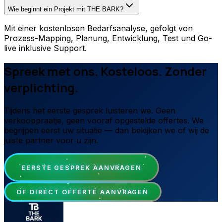
Wie beginnt ein Projekt mit THE BARK?
Mit einer kostenlosen Bedarfsanalyse, gefolgt von
Prozess-Mapping, Planung, Entwicklung, Test und Go-
live inklusive Support.
Spreek met ons. Kosteloos. Zonder
verplichting.
Tijdens het eerste gesprek luisteren we. Geen
verkooppraatje, geen vooraf opgestelde offertes. We
begrijpen eerst uw situatie — dan bekijken we of wij de
juiste partner voor u zijn.
EERSTE GESPREK AANVRAGEN
OF DIRECT OFFERTE AANVRAGEN