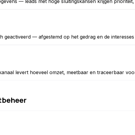
egevens — leads met hoge sluitingskansen krijgen prioritei
 geactiveerd — afgestemd op het gedrag en de interesses 
kanaal levert hoeveel omzet, meetbaar en traceerbaar voo
tbeheer