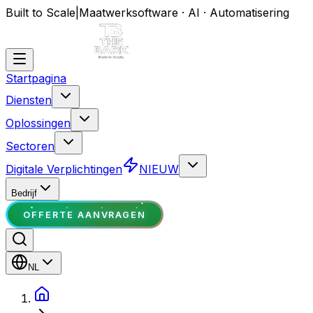
Built to Scale
|
Maatwerksoftware · AI · Automatisering
Startpagina
Diensten
Oplossingen
Sectoren
Digitale Verplichtingen
NIEUW
Bedrijf
OFFERTE AANVRAGEN
NL