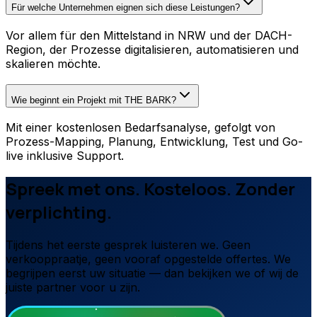
Für welche Unternehmen eignen sich diese Leistungen?
Vor allem für den Mittelstand in NRW und der DACH-
Region, der Prozesse digitalisieren, automatisieren und
skalieren möchte.
Wie beginnt ein Projekt mit THE BARK?
Mit einer kostenlosen Bedarfsanalyse, gefolgt von
Prozess-Mapping, Planung, Entwicklung, Test und Go-
live inklusive Support.
Spreek met ons. Kosteloos. Zonder
verplichting.
Tijdens het eerste gesprek luisteren we. Geen
verkooppraatje, geen vooraf opgestelde offertes. We
begrijpen eerst uw situatie — dan bekijken we of wij de
juiste partner voor u zijn.