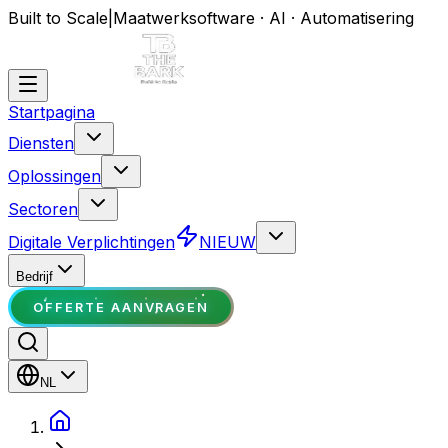
Built to Scale
|
Maatwerksoftware · AI · Automatisering
Startpagina
Diensten
Oplossingen
Sectoren
Digitale Verplichtingen
NIEUW
Bedrijf
OFFERTE AANVRAGEN
NL