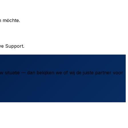
n möchte.
ve Support.
 situatie — dan bekijken we of wij de juiste partner voor