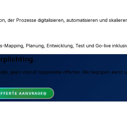
, der Prozesse digitalisieren, automatisieren und skaliere
s-Mapping, Planung, Entwicklung, Test und Go-live inklusi
rplichting.
tje, geen vooraf opgestelde offertes. We begrijpen eerst uw
OFFERTE AANVRAGEN