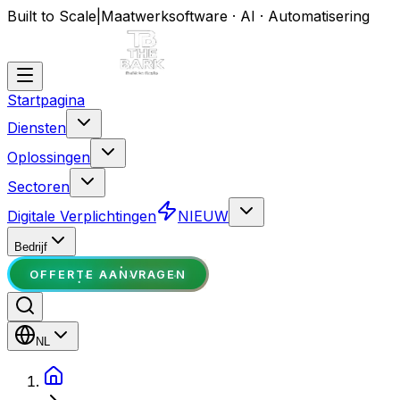
Built to Scale
|
Maatwerksoftware · AI · Automatisering
Startpagina
Diensten
Oplossingen
Sectoren
Digitale Verplichtingen
NIEUW
Bedrijf
OFFERTE AANVRAGEN
NL