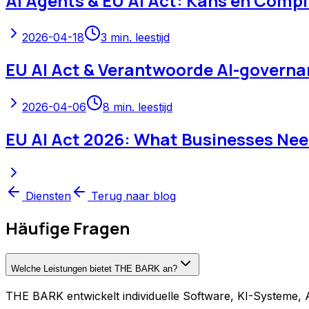
AI Agents & EU AI Act: Kans en Compl
2026-04-18
3
min. leestijd
EU AI Act & Verantwoorde AI-governa
2026-04-06
8
min. leestijd
EU AI Act 2026: What Businesses Ne
Diensten
Terug naar blog
Häufige Fragen
Welche Leistungen bietet THE BARK an?
THE BARK entwickelt individuelle Software, KI-Systeme, A