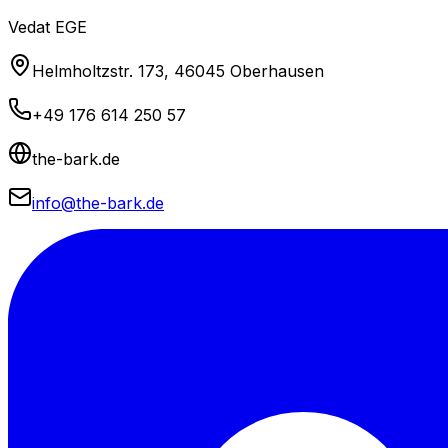
Vedat EGE
Helmholtzstr. 173, 46045 Oberhausen
+49 176 614 250 57
the-bark.de
info@the-bark.de