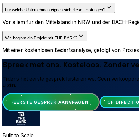
Für welche Unternehmen eignen sich diese Leistungen?
Vor allem für den Mittelstand in NRW und der DACH-Region
Wie beginnt ein Projekt mit THE BARK?
Mit einer kostenlosen Bedarfsanalyse, gefolgt von Prozes
Spreek met ons. Kosteloos. Zonder ve
Tijdens het eerste gesprek luisteren we. Geen verkooppraa
u zijn.
EERSTE GESPREK AANVRAGEN
OF DIRECT 
Built to Scale