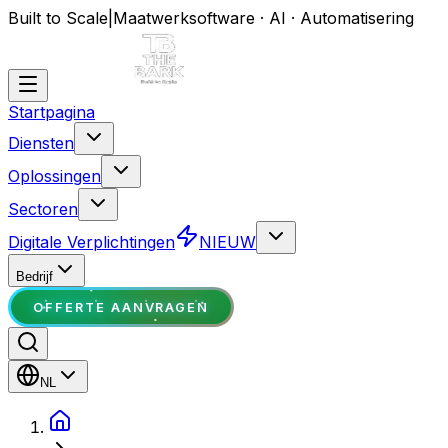
Built to Scale
|
Maatwerksoftware · AI · Automatisering
Startpagina
Diensten
Oplossingen
Sectoren
Digitale Verplichtingen
NIEUW
Bedrijf
OFFERTE AANVRAGEN
NL