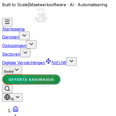
Built to Scale
|
Maatwerksoftware · AI · Automatisering
Startpagina
Diensten
Oplossingen
Sectoren
Digitale Verplichtingen
NIEUW
Bedrijf
OFFERTE AANVRAGEN
NL