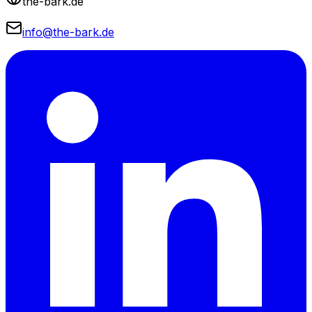
the-bark.de
info@the-bark.de