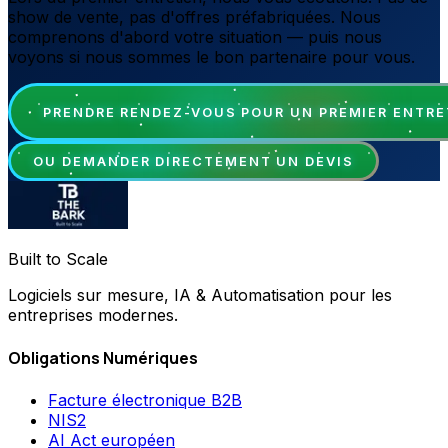
show de vente, pas d'offres préfabriquées. Nous
comprenons d'abord votre situation — puis nous
voyons si nous sommes le bon partenaire pour vous.
PRENDRE RENDEZ-VOUS POUR UN PREMIER ENTRE
OU DEMANDER DIRECTEMENT UN DEVIS
Built to Scale
Logiciels sur mesure, IA & Automatisation pour les
entreprises modernes.
Obligations Numériques
Facture électronique B2B
NIS2
AI Act européen