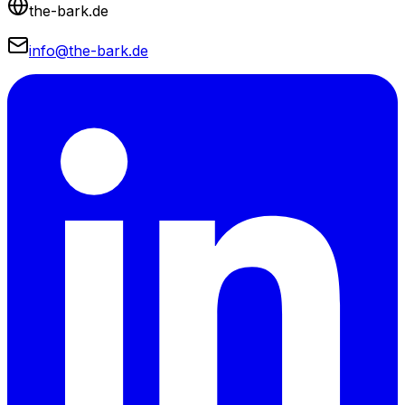
the-bark.de
info@the-bark.de