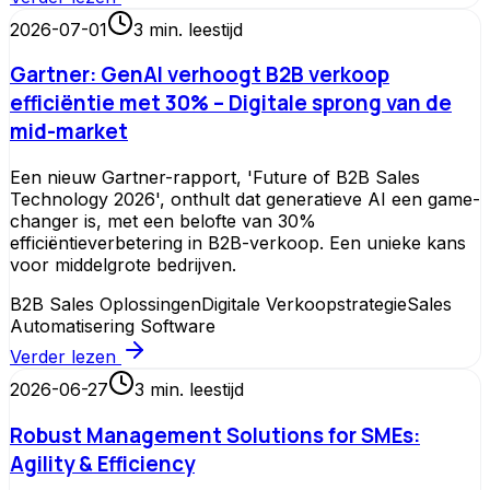
2026-07-01
3
min. leestijd
Gartner: GenAI verhoogt B2B verkoop
efficiëntie met 30% – Digitale sprong van de
mid-market
Een nieuw Gartner-rapport, 'Future of B2B Sales
Technology 2026', onthult dat generatieve AI een game-
changer is, met een belofte van 30%
efficiëntieverbetering in B2B-verkoop. Een unieke kans
voor middelgrote bedrijven.
B2B Sales Oplossingen
Digitale Verkoopstrategie
Sales
Automatisering Software
Verder lezen
2026-06-27
3
min. leestijd
Robust Management Solutions for SMEs:
Agility & Efficiency