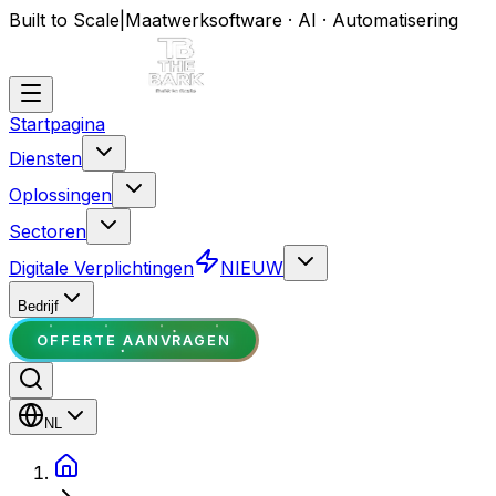
Built to Scale
|
Maatwerksoftware · AI · Automatisering
Startpagina
Diensten
Oplossingen
Sectoren
Digitale Verplichtingen
NIEUW
Bedrijf
OFFERTE AANVRAGEN
NL