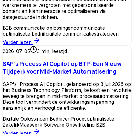
werknemers te vergroten met gepersonaliseerde
content en klantinteractie te optimaliseren via
datagestuurde inzichten.
B2B communicatie oplossingen
communicatie
optimalisatie bedrijf
digitale communicatiestrategieën
Verder lezen
2026-07-05
3
min. leestijd
SAP's Process AI Copilot op BTP: Een Nieuw
Tijdperk voor Mid-Market Automatisering
SAP's 'Process AI Copilot', gelanceerd op 3 juli 2026 op
het Business Technology Platform, belooft een revolutie
teweeg te brengen in mid-market procesautomatisering.
Deze tool vermindert de ontwikkelingsinspanning
aanzienlijk en verhoogt de efficiëntie.
Digitale Oplossingen Bedrijven
Procesoptimalisatie
Zakelijk
Maatwerk Software Ontwikkeling B2B
Verder lezen