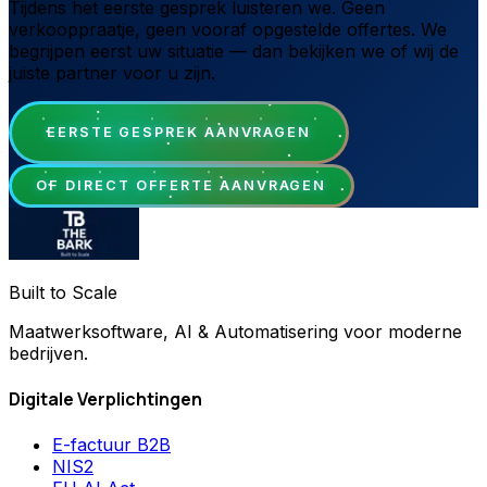
Tijdens het eerste gesprek luisteren we. Geen
verkooppraatje, geen vooraf opgestelde offertes. We
begrijpen eerst uw situatie — dan bekijken we of wij de
juiste partner voor u zijn.
EERSTE GESPREK AANVRAGEN
OF DIRECT OFFERTE AANVRAGEN
Built to Scale
Maatwerksoftware, AI & Automatisering voor moderne
bedrijven.
Digitale Verplichtingen
E-factuur B2B
NIS2