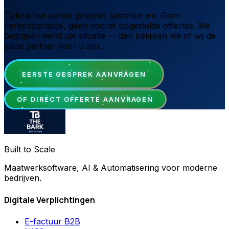
Tijdens het eerste gesprek luisteren we. Geen
verkooppraatje, geen vooraf opgestelde offertes. We
begrijpen eerst uw situatie — dan bekijken we of wij de
juiste partner voor u zijn.
EERSTE GESPREK AANVRAGEN
OF DIRECT OFFERTE AANVRAGEN
Built to Scale
Maatwerksoftware, AI & Automatisering voor moderne
bedrijven.
Digitale Verplichtingen
E-factuur B2B