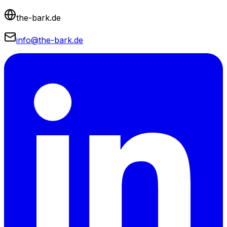
the-bark.de
info@the-bark.de