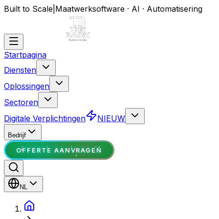
Built to Scale
|
Maatwerksoftware · AI · Automatisering
Startpagina
Diensten
Oplossingen
Sectoren
Digitale Verplichtingen
NIEUW
Bedrijf
OFFERTE AANVRAGEN
NL