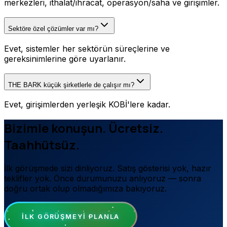
merkezleri, ithalat/ihracat, operasyon/saha ve girişimler.
Sektöre özel çözümler var mı?
Evet, sistemler her sektörün süreçlerine ve
gereksinimlerine göre uyarlanır.
THE BARK küçük şirketlerle de çalışır mı?
Evet, girişimlerden yerleşik KOBİ'lere kadar.
Bizimle konuşun. Ücretsiz.
Taahhütsüz.
İlk görüşmede sizi dinliyoruz. Satış gösterisi yok, hazır
teklifler yok. Önce durumunuzu anlıyoruz — sonra
doğru ortak olup olmadığımıza bakıyoruz.
İLK GÖRÜŞMEYI PLANLA