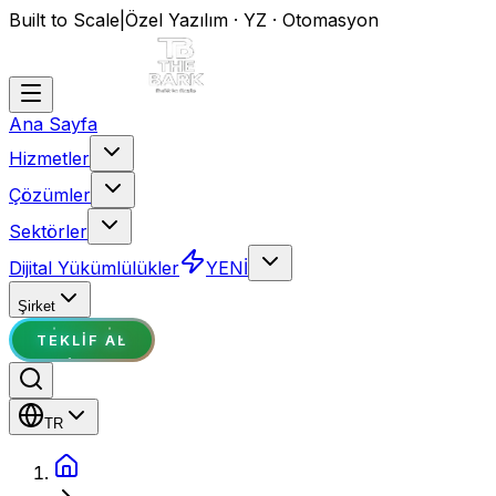
Built to Scale
|
Özel Yazılım · YZ · Otomasyon
Ana Sayfa
Hizmetler
Çözümler
Sektörler
Dijital Yükümlülükler
YENİ
Şirket
TEKLIF AL
TR