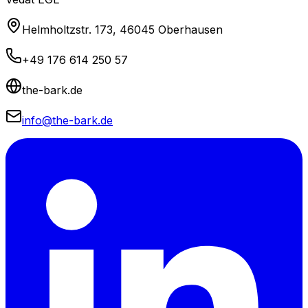
Helmholtzstr. 173, 46045 Oberhausen
+49 176 614 250 57
the-bark.de
info@the-bark.de