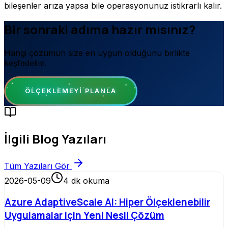
bileşenler arıza yapsa bile operasyonunuz istikrarlı kalır.
Bir sonraki adıma hazır mısınız?
Hangi çözümün size en uygun olduğunu birlikte
keşfedelim.
ÖLÇEKLEMEYI PLANLA
İlgili Blog Yazıları
Tüm Yazıları Gör
2026-05-09
4
dk okuma
Azure AdaptiveScale AI: Hiper Ölçeklenebilir
Uygulamalar için Yeni Nesil Çözüm