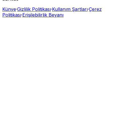
Künye
·
Gizlilik Politikası
·
Kullanım Şartları
·
Çerez
Politikası
·
Erişilebilirlik Beyanı