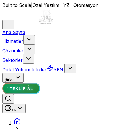
Built to Scale
|
Özel Yazılım · YZ · Otomasyon
Ana Sayfa
Hizmetler
Çözümler
Sektörler
Dijital Yükümlülükler
YENİ
Şirket
TEKLIF AL
TR