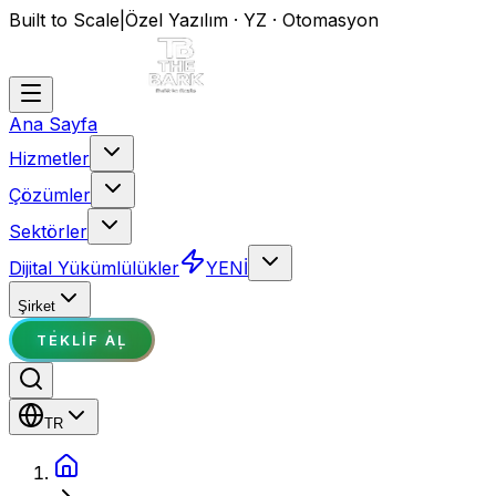
Built to Scale
|
Özel Yazılım · YZ · Otomasyon
Ana Sayfa
Hizmetler
Çözümler
Sektörler
Dijital Yükümlülükler
YENİ
Şirket
TEKLIF AL
TR