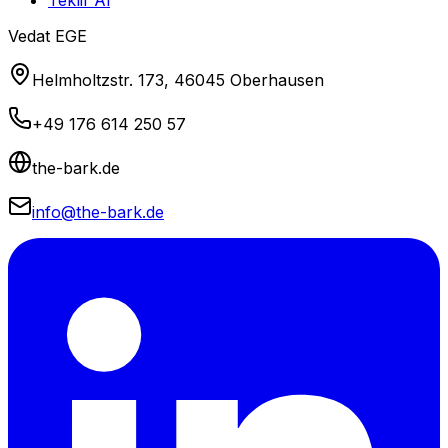
Teklif Al
Vedat EGE
Helmholtzstr. 173, 46045 Oberhausen
+49 176 614 250 57
the-bark.de
info@the-bark.de