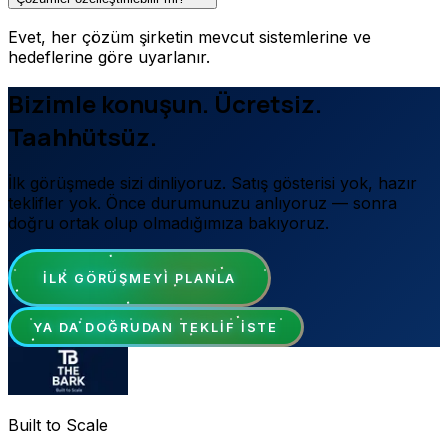
Evet, her çözüm şirketin mevcut sistemlerine ve
hedeflerine göre uyarlanır.
Bizimle konuşun. Ücretsiz.
Taahhütsüz.
İlk görüşmede sizi dinliyoruz. Satış gösterisi yok, hazır
teklifler yok. Önce durumunuzu anlıyoruz — sonra
doğru ortak olup olmadığımıza bakıyoruz.
İLK GÖRÜŞMEYI PLANLA
YA DA DOĞRUDAN TEKLIF ISTE
Built to Scale