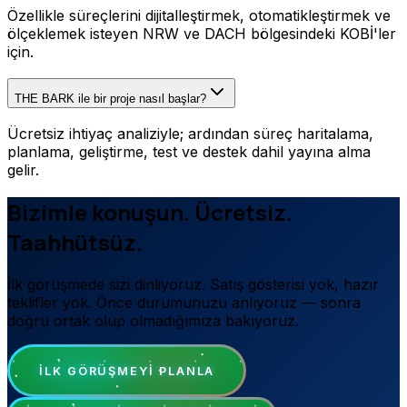
Özellikle süreçlerini dijitalleştirmek, otomatikleştirmek ve
ölçeklemek isteyen NRW ve DACH bölgesindeki KOBİ'ler
için.
THE BARK ile bir proje nasıl başlar?
Ücretsiz ihtiyaç analiziyle; ardından süreç haritalama,
planlama, geliştirme, test ve destek dahil yayına alma
gelir.
Bizimle konuşun. Ücretsiz.
Taahhütsüz.
İlk görüşmede sizi dinliyoruz. Satış gösterisi yok, hazır
teklifler yok. Önce durumunuzu anlıyoruz — sonra
doğru ortak olup olmadığımıza bakıyoruz.
İLK GÖRÜŞMEYI PLANLA