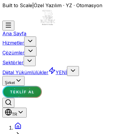
Built to Scale
|
Özel Yazılım · YZ · Otomasyon
Ana Sayfa
Hizmetler
Çözümler
Sektörler
Dijital Yükümlülükler
YENİ
Şirket
TEKLIF AL
TR