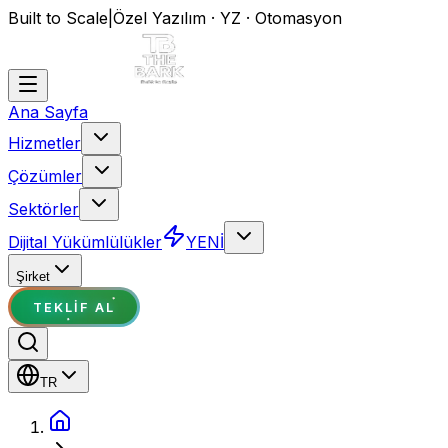
Built to Scale
|
Özel Yazılım · YZ · Otomasyon
Ana Sayfa
Hizmetler
Çözümler
Sektörler
Dijital Yükümlülükler
YENİ
Şirket
TEKLIF AL
TR