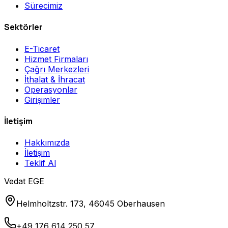
Sürecimiz
Sektörler
E-Ticaret
Hizmet Firmaları
Çağrı Merkezleri
İthalat & İhracat
Operasyonlar
Girişimler
İletişim
Hakkımızda
İletişim
Teklif Al
Vedat EGE
Helmholtzstr. 173, 46045 Oberhausen
+49 176 614 250 57