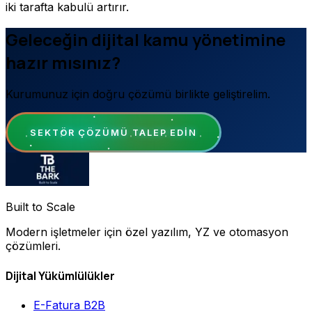
iki tarafta kabulü artırır.
Geleceğin dijital kamu yönetimine
hazır mısınız?
Kurumunuz için doğru çözümü birlikte geliştirelim.
SEKTÖR ÇÖZÜMÜ TALEP EDIN
Built to Scale
Modern işletmeler için özel yazılım, YZ ve otomasyon
çözümleri.
Dijital Yükümlülükler
E-Fatura B2B