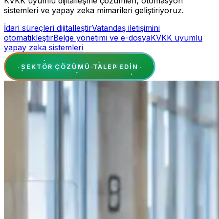
KVKK uyumlu dijitalleşme çözümleri, otomasyon
sistemleri ve yapay zeka mimarileri geliştiriyoruz.
İdari süreçleri dijitalleştir
Vatandaş iletişimini
otomatikleştir
Belge yönetimi ve e-dosya
KVKK uyumlu
yapay zeka sistemleri
SEKTÖR ÇÖZÜMÜ TALEP EDIN