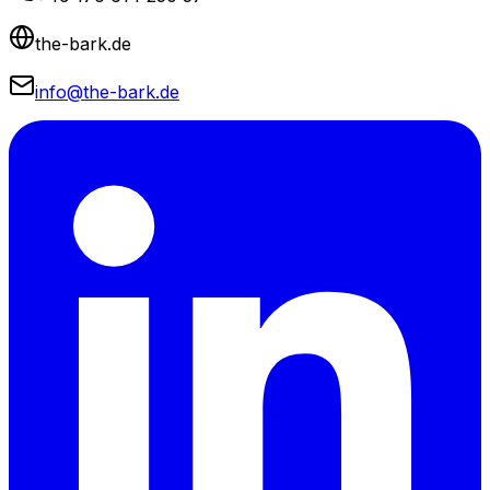
the-bark.de
info@the-bark.de