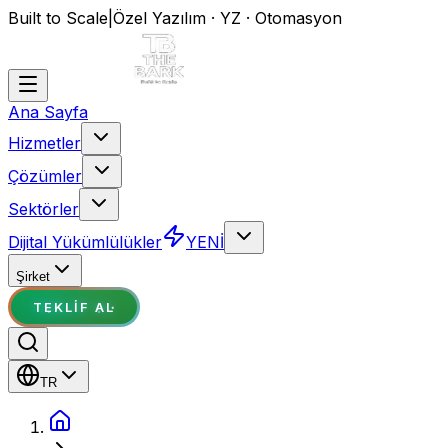
Built to Scale
|
Özel Yazılım · YZ · Otomasyon
Ana Sayfa
Hizmetler
Çözümler
Sektörler
Dijital Yükümlülükler
YENİ
Şirket
TEKLIF AL
TR