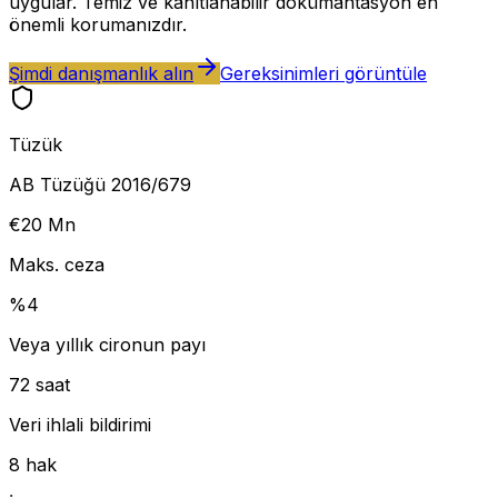
uygular. Temiz ve kanıtlanabilir dokümantasyon en
önemli korumanızdır.
Şimdi danışmanlık alın
Gereksinimleri görüntüle
Tüzük
AB Tüzüğü 2016/679
€20 Mn
Maks. ceza
%4
Veya yıllık cironun payı
72 saat
Veri ihlali bildirimi
8 hak