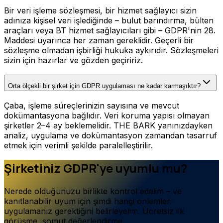
Bir veri işleme sözleşmesi, bir hizmet sağlayıcı sizin
adınıza kişisel veri işlediğinde – bulut barındırma, bülten
araçları veya BT hizmet sağlayıcıları gibi – GDPR'nin 28.
Maddesi uyarınca her zaman gereklidir. Geçerli bir
sözleşme olmadan işbirliği hukuka aykırıdır. Sözleşmeleri
sizin için hazırlar ve gözden geçiririz.
Orta ölçekli bir şirket için GDPR uygulaması ne kadar karmaşıktır?
Çaba, işleme süreçlerinizin sayısına ve mevcut
dokümantasyona bağlıdır. Veri koruma yapısı olmayan
şirketler 2–4 ay beklemelidir. THE BARK yanınızdayken
analiz, uygulama ve dokümantasyon zamandan tasarruf
etmek için verimli şekilde paralelleştirilir.
Şirketiniz GDPR'ye uyumlu mu?
Nerede olduğunuzu birlikte kontrol edelim – ve
kanıtlanabilir uyum için şimdi hangi önlemleri
uygulamanız gerektiğini belirleyelim. Ücretsiz ilk
görüşme, somut değerlendirme.