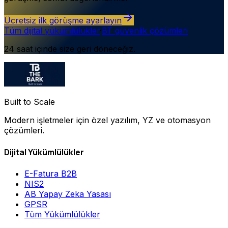
Ücretsiz ilk görüşme ayarlayın
Tüm dijital yükümlülükler
·
BT güvenlik çözümleri
24 saat içinde size geri döneceğiz.
Built to Scale
Modern işletmeler için özel yazılım, YZ ve otomasyon
çözümleri.
Dijital Yükümlülükler
E-Fatura B2B
NIS2
AB Yapay Zeka Yasası
GPSR
Tüm Yükümlülükler