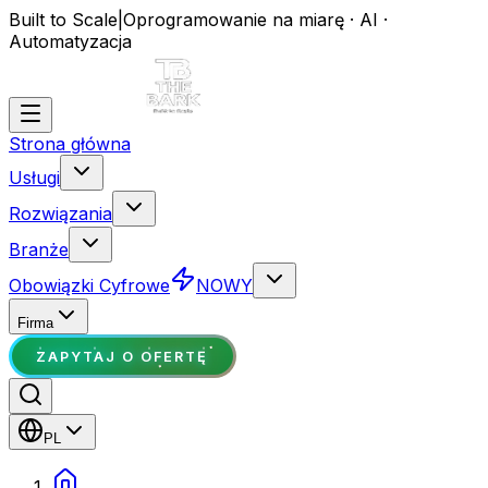
Built to Scale
|
Oprogramowanie na miarę · AI ·
Automatyzacja
Strona główna
Usługi
Rozwiązania
Branże
Obowiązki Cyfrowe
NOWY
Firma
ZAPYTAJ O OFERTĘ
PL