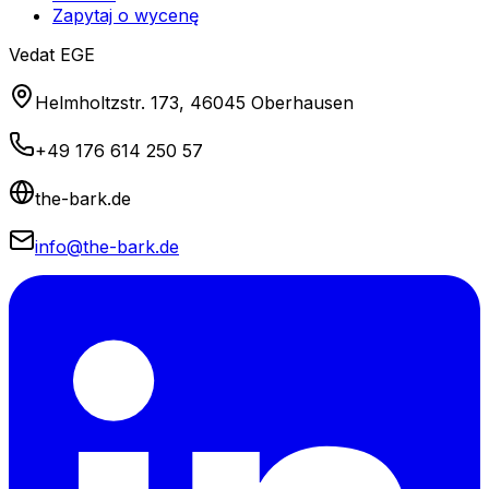
Zapytaj o wycenę
Vedat EGE
Helmholtzstr. 173, 46045 Oberhausen
+49 176 614 250 57
the-bark.de
info@the-bark.de