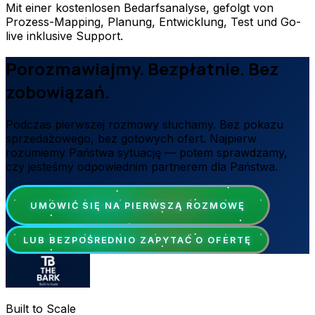
Mit einer kostenlosen Bedarfsanalyse, gefolgt von
Prozess-Mapping, Planung, Entwicklung, Test und Go-
live inklusive Support.
Porozmawiajmy. Bezpłatnie. Bez
zobowiązań.
Podczas pierwszej rozmowy słuchamy. Bez pokazu
sprzedażowego, bez gotowych ofert. Najpierw
rozumiemy Państwa sytuację — potem sprawdzamy,
czy jesteśmy odpowiednim partnerem dla Państwa.
UMÓWIĆ SIĘ NA PIERWSZĄ ROZMOWĘ
LUB BEZPOŚREDNIO ZAPYTAĆ O OFERTĘ
Built to Scale