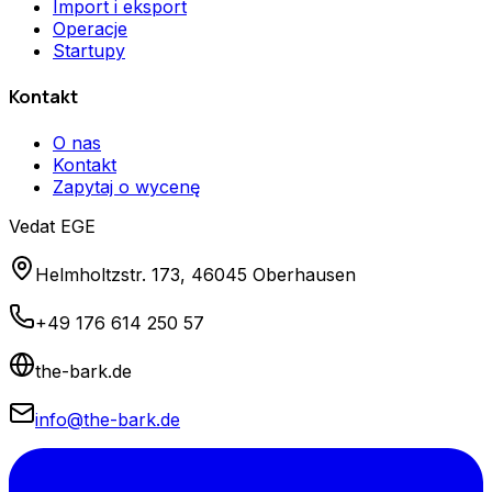
Import i eksport
Operacje
Startupy
Kontakt
O nas
Kontakt
Zapytaj o wycenę
Vedat EGE
Helmholtzstr. 173, 46045 Oberhausen
+49 176 614 250 57
the-bark.de
info@the-bark.de