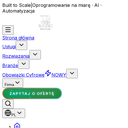
Built to Scale
|
Oprogramowanie na miarę · AI ·
Automatyzacja
Strona główna
Usługi
Rozwiązania
Branże
Obowiązki Cyfrowe
NOWY
Firma
ZAPYTAJ O OFERTĘ
PL