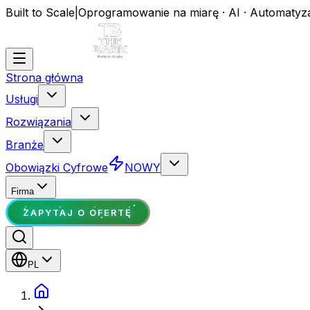
Built to Scale
|
Oprogramowanie na miarę · AI · Automatyz
Strona główna
Usługi
Rozwiązania
Branże
Obowiązki Cyfrowe
NOWY
Firma
ZAPYTAJ O OFERTĘ
PL