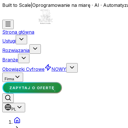
Built to Scale
|
Oprogramowanie na miarę · AI · Automatyz
Strona główna
Usługi
Rozwiązania
Branże
Obowiązki Cyfrowe
NOWY
Firma
ZAPYTAJ O OFERTĘ
PL