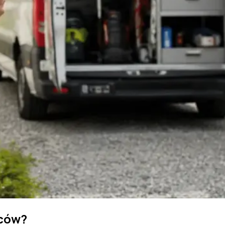
wców?