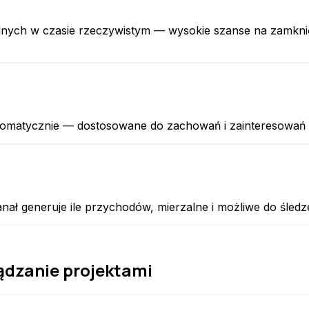
lnych w czasie rzeczywistym — wysokie szanse na zamknięc
omatycznie — dostosowane do zachowań i zainteresowań 
anał generuje ile przychodów, mierzalne i możliwe do śled
ądzanie projektami