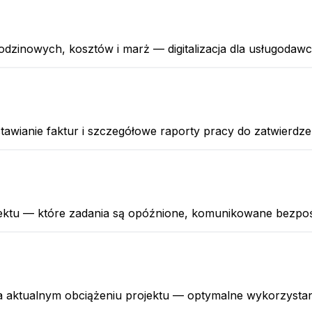
odzinowych, kosztów i marż — digitalizacja dla usługodaw
awianie faktur i szczegółowe raporty pracy do zatwierdze
ektu — które zadania są opóźnione, komunikowane bezpośr
 aktualnym obciążeniu projektu — optymalne wykorzystani