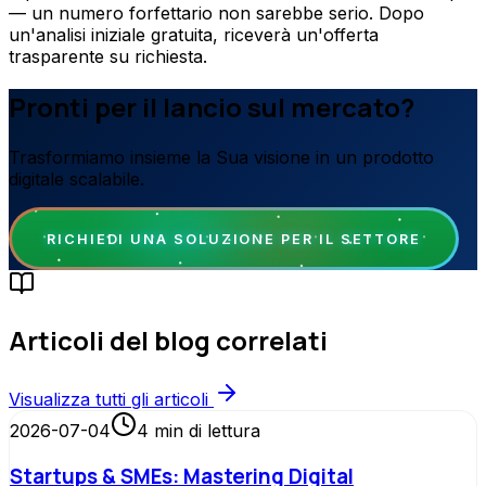
— un numero forfettario non sarebbe serio. Dopo
un'analisi iniziale gratuita, riceverà un'offerta
trasparente su richiesta.
Pronti per il lancio sul mercato?
Trasformiamo insieme la Sua visione in un prodotto
digitale scalabile.
RICHIEDI UNA SOLUZIONE PER IL SETTORE
Articoli del blog correlati
Visualizza tutti gli articoli
2026-07-04
4
min di lettura
Startups & SMEs: Mastering Digital