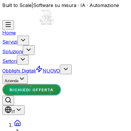
Built to Scale
|
Software su misura · IA · Automazione
Home
Servizi
Soluzioni
Settori
Obblighi Digitali
NUOVO
Azienda
RICHIEDI OFFERTA
IT