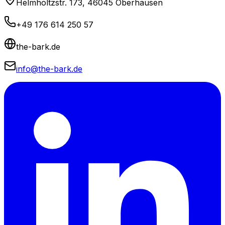
Helmholtzstr. 173, 46045 Oberhausen
+49 176 614 250 57
the-bark.de
info@the-bark.de