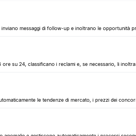
 inviano messaggi di follow-up e inoltrano le opportunità pri
re su 24, classificano i reclami e, se necessario, li inoltr
automaticamente le tendenze di mercato, i prezzi dei concorren
vano anomalie e gestiscono automaticamente i processi second