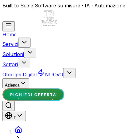
Built to Scale
|
Software su misura · IA · Automazione
Home
Servizi
Soluzioni
Settori
Obblighi Digitali
NUOVO
Azienda
RICHIEDI OFFERTA
IT