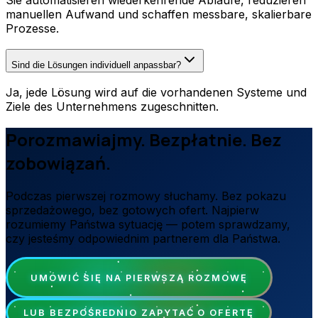
Sie automatisieren wiederkehrende Abläufe, reduzieren
manuellen Aufwand und schaffen messbare, skalierbare
Prozesse.
Sind die Lösungen individuell anpassbar?
Ja, jede Lösung wird auf die vorhandenen Systeme und
Ziele des Unternehmens zugeschnitten.
Porozmawiajmy. Bezpłatnie. Bez
zobowiązań.
Podczas pierwszej rozmowy słuchamy. Bez pokazu
sprzedażowego, bez gotowych ofert. Najpierw
rozumiemy Państwa sytuację — potem sprawdzamy,
czy jesteśmy odpowiednim partnerem dla Państwa.
UMÓWIĆ SIĘ NA PIERWSZĄ ROZMOWĘ
LUB BEZPOŚREDNIO ZAPYTAĆ O OFERTĘ