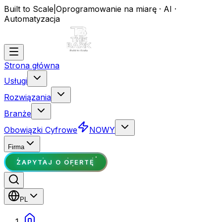
Built to Scale
|
Oprogramowanie na miarę · AI ·
Automatyzacja
Strona główna
Usługi
Rozwiązania
Branże
Obowiązki Cyfrowe
NOWY
Firma
ZAPYTAJ O OFERTĘ
PL