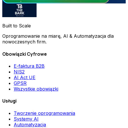
Built to Scale
Oprogramowanie na miarę, AI & Automatyzacja dla
nowoczesnych firm.
Obowiązki Cyfrowe
E-faktura B2B
NIS2
AI Act UE
GPSR
Wszystkie obowiązki
Usługi
Tworzenie oprogramowania
Systemy AI
Automatyzacja