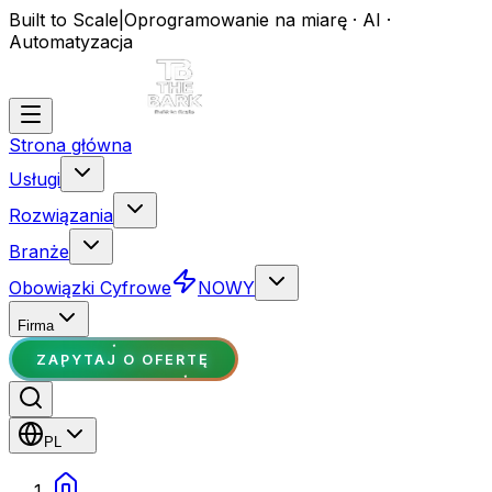
Built to Scale
|
Oprogramowanie na miarę · AI ·
Automatyzacja
Strona główna
Usługi
Rozwiązania
Branże
Obowiązki Cyfrowe
NOWY
Firma
ZAPYTAJ O OFERTĘ
PL