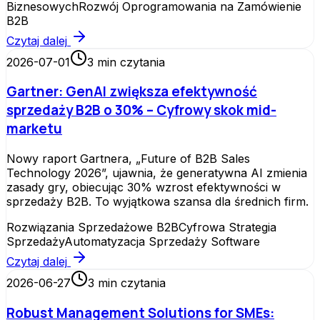
Biznesowych
Rozwój Oprogramowania na Zamówienie
B2B
Czytaj dalej
2026-07-01
3
min czytania
Gartner: GenAI zwiększa efektywność
sprzedaży B2B o 30% – Cyfrowy skok mid-
marketu
Nowy raport Gartnera, „Future of B2B Sales
Technology 2026”, ujawnia, że generatywna AI zmienia
zasady gry, obiecując 30% wzrost efektywności w
sprzedaży B2B. To wyjątkowa szansa dla średnich firm.
Rozwiązania Sprzedażowe B2B
Cyfrowa Strategia
Sprzedaży
Automatyzacja Sprzedaży Software
Czytaj dalej
2026-06-27
3
min czytania
Robust Management Solutions for SMEs: