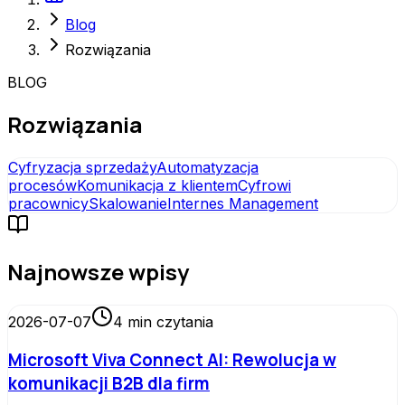
Blog
Rozwiązania
BLOG
Rozwiązania
Cyfryzacja sprzedaży
Automatyzacja
procesów
Komunikacja z klientem
Cyfrowi
pracownicy
Skalowanie
Internes Management
Najnowsze wpisy
2026-07-07
4
min czytania
Microsoft Viva Connect AI: Rewolucja w
komunikacji B2B dla firm