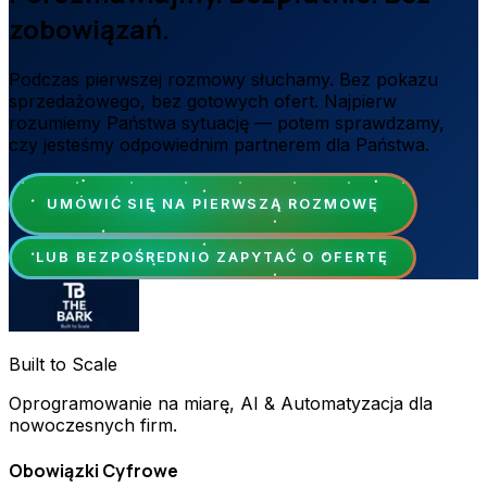
zobowiązań.
Podczas pierwszej rozmowy słuchamy. Bez pokazu
sprzedażowego, bez gotowych ofert. Najpierw
rozumiemy Państwa sytuację — potem sprawdzamy,
czy jesteśmy odpowiednim partnerem dla Państwa.
UMÓWIĆ SIĘ NA PIERWSZĄ ROZMOWĘ
LUB BEZPOŚREDNIO ZAPYTAĆ O OFERTĘ
Built to Scale
Oprogramowanie na miarę, AI & Automatyzacja dla
nowoczesnych firm.
Obowiązki Cyfrowe