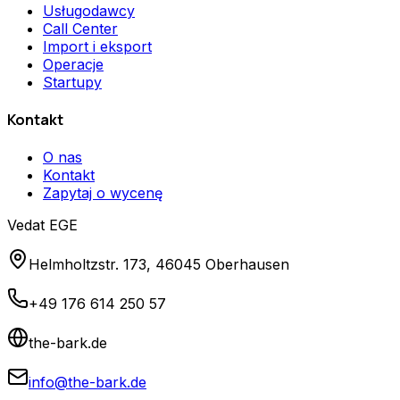
Usługodawcy
Call Center
Import i eksport
Operacje
Startupy
Kontakt
O nas
Kontakt
Zapytaj o wycenę
Vedat EGE
Helmholtzstr. 173, 46045 Oberhausen
+49 176 614 250 57
the-bark.de
info@the-bark.de