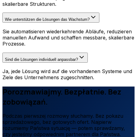
skalierbare Strukturen.
Wie unterstützen die Lösungen das Wachstum?
Sie automatisieren wiederkehrende Abläufe, reduzieren
manuellen Aufwand und schaffen messbare, skalierbare
Prozesse.
Sind die Lösungen individuell anpassbar?
Ja, jede Lösung wird auf die vorhandenen Systeme und
Ziele des Unternehmens zugeschnitten.
Porozmawiajmy. Bezpłatnie. Bez
zobowiązań.
Podczas pierwszej rozmowy słuchamy. Bez pokazu
sprzedażowego, bez gotowych ofert. Najpierw
rozumiemy Państwa sytuację — potem sprawdzamy,
czy jesteśmy odpowiednim partnerem dla Państwa.