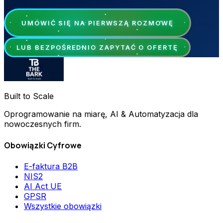
UMÓWIĆ SIĘ NA PIERWSZĄ ROZMOWĘ
LUB BEZPOŚREDNIO ZAPYTAĆ O OFERTĘ
Built to Scale
Oprogramowanie na miarę, AI & Automatyzacja dla
nowoczesnych firm.
Obowiązki Cyfrowe
E-faktura B2B
NIS2
AI Act UE
GPSR
Wszystkie obowiązki