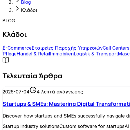
Blog
Κλάδοι
BLOG
Κλάδοι
E-Commerce
Εταιρείες Παροχής Υπηρεσιών
Call Centers
Pflege
Handel & Retail
Immobilien
Logistik & Transport
Masc
Τελευταία Άρθρα
2026-07-04
4
λεπτά ανάγνωσης
Startups & SMEs: Mastering Digital Transformat
Discover how startups and SMEs successfully navigate dig
Startup industry solutions
Custom software for startups
AI