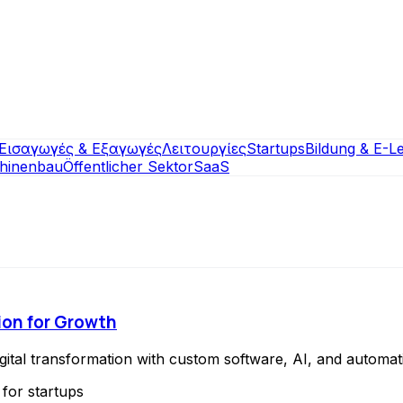
Εισαγωγές & Εξαγωγές
Λειτουργίες
Startups
Bildung & E-L
hinenbau
Öffentlicher Sektor
SaaS
ion for Growth
ital transformation with custom software, AI, and automati
 for startups