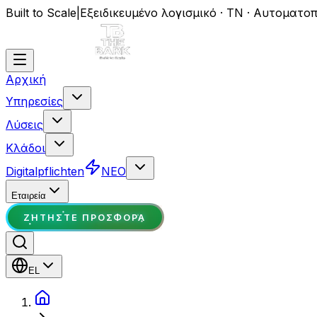
Built to Scale
|
Εξειδικευμένο λογισμικό · ΤΝ · Αυτοματο
Αρχική
Υπηρεσίες
Λύσεις
Κλάδοι
Digitalpflichten
ΝΕΟ
Εταιρεία
ΖΗΤΉΣΤΕ ΠΡΟΣΦΟΡΆ
EL