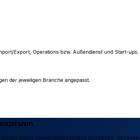
mport/Export, Operations bzw. Außendienst und Start-ups.
en der jeweiligen Branche angepasst.
ποχρέωση.
λήσεων, καμία προκατασκευασμένη προσφορά. Κατανοο