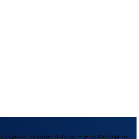
ύμε πρώτα την κατάστασή σας — μετά βλέπουμε αν