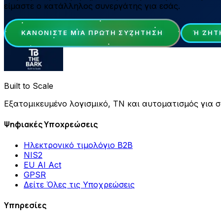
είμαστε ο κατάλληλος συνεργάτης για εσάς.
ΚΑΝΟΝΊΣΤΕ ΜΙΑ ΠΡΏΤΗ ΣΥΖΉΤΗΣΗ
Ή ΖΗΤ
Built to Scale
Εξατομικευμένο λογισμικό, ΤΝ και αυτοματισμός για σ
Ψηφιακές Υποχρεώσεις
Ηλεκτρονικό τιμολόγιο B2B
NIS2
EU AI Act
GPSR
Δείτε Όλες τις Υποχρεώσεις
Υπηρεσίες