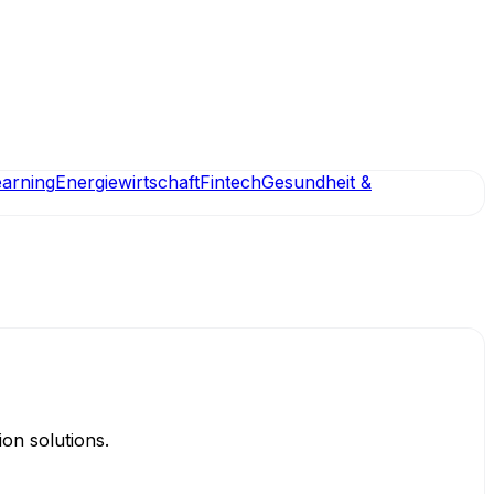
earning
Energiewirtschaft
Fintech
Gesundheit &
on solutions.