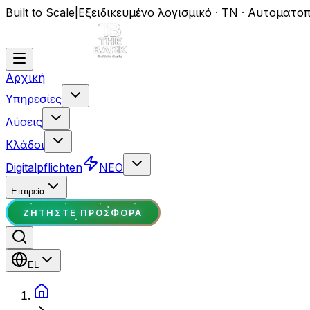
Built to Scale
|
Εξειδικευμένο λογισμικό · ΤΝ · Αυτοματο
Αρχική
Υπηρεσίες
Λύσεις
Κλάδοι
Digitalpflichten
ΝΕΟ
Εταιρεία
ΖΗΤΉΣΤΕ ΠΡΟΣΦΟΡΆ
EL