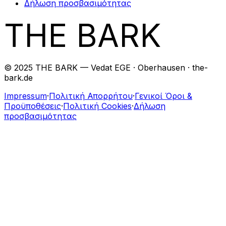
Δήλωση προσβασιμότητας
THE BARK
© 2025 THE BARK — Vedat EGE · Oberhausen · the-
bark.de
Impressum
·
Πολιτική Απορρήτου
·
Γενικοί Όροι &
Προϋποθέσεις
·
Πολιτική Cookies
·
Δήλωση
προσβασιμότητας