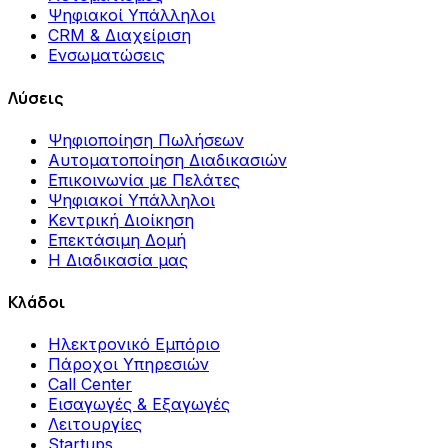
Ψηφιακοί Υπάλληλοι
CRM & Διαχείριση
Ενσωματώσεις
Λύσεις
Ψηφιοποίηση Πωλήσεων
Αυτοματοποίηση Διαδικασιών
Επικοινωνία με Πελάτες
Ψηφιακοί Υπάλληλοι
Κεντρική Διοίκηση
Επεκτάσιμη Δομή
Η Διαδικασία μας
Κλάδοι
Ηλεκτρονικό Εμπόριο
Πάροχοι Υπηρεσιών
Call Center
Εισαγωγές & Εξαγωγές
Λειτουργίες
Startups