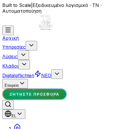
Built to Scale
|
Εξειδικευμένο λογισμικό · ΤΝ ·
Αυτοματοποίηση
Αρχική
Υπηρεσίες
Λύσεις
Κλάδοι
Digitalpflichten
ΝΕΟ
Εταιρεία
ΖΗΤΉΣΤΕ ΠΡΟΣΦΟΡΆ
EL