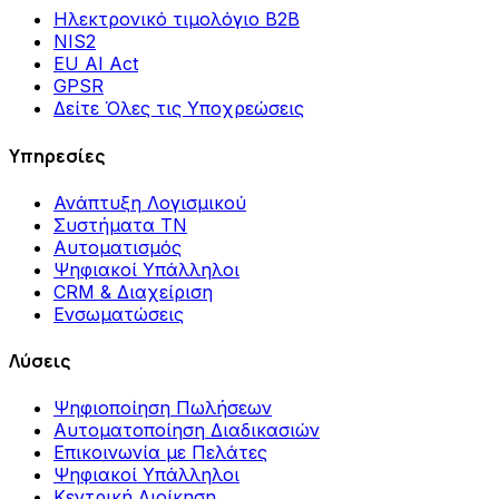
Ηλεκτρονικό τιμολόγιο B2B
NIS2
EU AI Act
GPSR
Δείτε Όλες τις Υποχρεώσεις
Υπηρεσίες
Ανάπτυξη Λογισμικού
Συστήματα ΤΝ
Αυτοματισμός
Ψηφιακοί Υπάλληλοι
CRM & Διαχείριση
Ενσωματώσεις
Λύσεις
Ψηφιοποίηση Πωλήσεων
Αυτοματοποίηση Διαδικασιών
Επικοινωνία με Πελάτες
Ψηφιακοί Υπάλληλοι
Κεντρική Διοίκηση