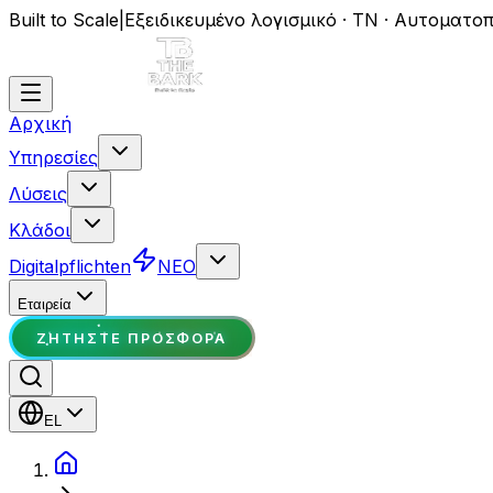
Built to Scale
|
Εξειδικευμένο λογισμικό · ΤΝ · Αυτοματο
Αρχική
Υπηρεσίες
Λύσεις
Κλάδοι
Digitalpflichten
ΝΕΟ
Εταιρεία
ΖΗΤΉΣΤΕ ΠΡΟΣΦΟΡΆ
EL