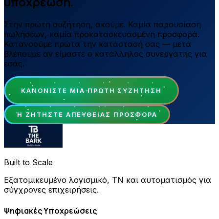
υποχρέωση.
Στην πρώτη συζήτηση, ακούμε. Καμία παρουσίαση
πωλήσεων, καμία προκατασκευασμένη προσφορά.
Κατανοούμε πρώτα την κατάστασή σας — μετά
βλέπουμε αν είμαστε ο κατάλληλος συνεργάτης για
εσάς.
ΚΑΝΟΝΊΣΤΕ ΜΙΑ ΠΡΏΤΗ ΣΥΖΉΤΗΣΗ
Ή ΖΗΤΉΣΤΕ ΑΠΕΥΘΕΊΑΣ ΠΡΟΣΦΟΡΆ
Built to Scale
Εξατομικευμένο λογισμικό, ΤΝ και αυτοματισμός για
σύγχρονες επιχειρήσεις.
Ψηφιακές Υποχρεώσεις