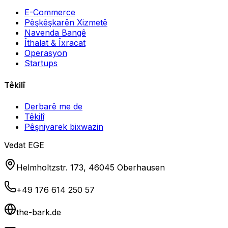
E-Commerce
Pêşkêşkarên Xizmetê
Navenda Bangê
Îthalat & Îxracat
Operasyon
Startups
Têkilî
Derbarê me de
Têkilî
Pêşniyarek bixwazin
Vedat EGE
Helmholtzstr. 173, 46045 Oberhausen
+49 176 614 250 57
the-bark.de