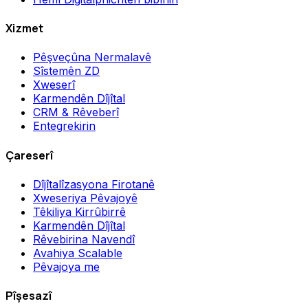
Xizmet
Pêşveçûna Nermalavê
Sîstemên ZD
Xweserî
Karmendên Dîjîtal
CRM & Rêveberî
Entegrekirin
Çareserî
Dîjîtalîzasyona Firotanê
Xweseriya Pêvajoyê
Têkiliya Kirrûbirrê
Karmendên Dîjîtal
Rêvebirina Navendî
Avahiya Scalable
Pêvajoya me
Pîşesazî