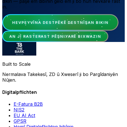
dikin — paşê em dibînin gelo em ji bo hûn hevkarê rast
in.
HEVPEYVÎNA DESTPÊKÊ DESTNÎŞAN BIKIN
AN JÎ RASTERAST PÊŞNIYARÊ BIXWAZIN
Built to Scale
Nermalava Takekesî, ZD û Xweserî ji bo Pargîdaniyên
Nûjen.
Digitalpflichten
E-Fatura B2B
NIS2
EU AI Act
GPSR
Hemî Digitalpflichten bibînin