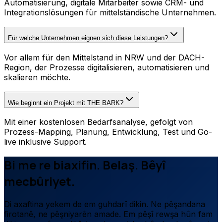
Automatisierung, digitale Mitarbeiter sowie CRM- und
Integrationslösungen für mittelständische Unternehmen.
Für welche Unternehmen eignen sich diese Leistungen?
Vor allem für den Mittelstand in NRW und der DACH-
Region, der Prozesse digitalisieren, automatisieren und
skalieren möchte.
Wie beginnt ein Projekt mit THE BARK?
Mit einer kostenlosen Bedarfsanalyse, gefolgt von
Prozess-Mapping, Planung, Entwicklung, Test und Go-
live inklusive Support.
Bi me re biaxifin. Belaş. Bêyî
mecbûriyet.
Di axaftina yekem de em guhdarî dikin. Ne pêşandana
firotanê, ne pêşniyarên amade. Em pêşî rewşa hûn fam