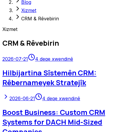
Blog
Xizmet
CRM & Rêvebirin
Xizmet
CRM & Rêvebirin
2026-07-21
4
deqe xwendinê
Hilbijartina Sîstemên CRM:
Rêbernameyek Stratejîk
2026-06-21
4
deqe xwendinê
Boost Business: Custom CRM
Systems for DACH Mid-Sized
Companies