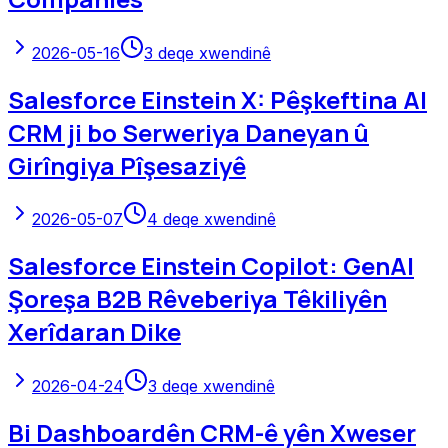
2026-05-16
3
deqe xwendinê
Salesforce Einstein X: Pêşkeftina AI
CRM ji bo Serweriya Daneyan û
Girîngiya Pîşesaziyê
2026-05-07
4
deqe xwendinê
Salesforce Einstein Copilot: GenAI
Şoreşa B2B Rêveberiya Têkiliyên
Xerîdaran Dike
2026-04-24
3
deqe xwendinê
Bi Dashboardên CRM-ê yên Xweser