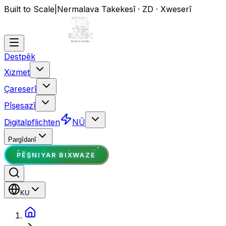
Built to Scale
|
Nermalava Takekesî · ZD · Xweserî
Destpêk
Xizmet
Çareserî
Pîşesazî
Digitalpflichten
NÛ
Pargîdanî
PÊŞNIYAR BIXWAZE
KU