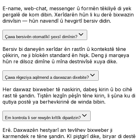
E-name, web-chat, messenger û formên têkiliyê di yek
pergalê de kom dibin. Xerîdarên hûn li ku derê bixwazin
dinivîsin — hûn navendî û hevgirtî bersiv didin.
Çawa bersivên otomatîkî şexsî dimînin?
Bersiv bi daneyên xerîdar ên rastîn û kontekstê têne
çêkirin, ne ji blokên standard ên hişk. Deng ji marqeya
hûn re dilsoz dimîne û mîna destnivîsê xuya dike.
Çawa rêgeziya aqilmend a daxwazan dixebite?
Her daxwaz bixweber tê naskirin, dabeş kirin û bo cihê
rast tê şandin. Tiştên lezgîn pêşîn têne kirin, li şûna ku di
qutiya postê ya berhevkirinê de winda bibin.
Em kontrola li ser rewşên krîtîk diparêzin?
Erê. Daxwazên hestyarî an tevlihev bixweber ji
karmendek re têne şandin. KI piştgirî dike, biryar di destê