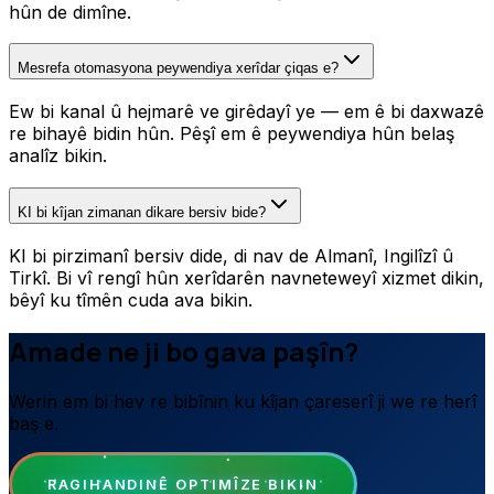
hûn de dimîne.
Mesrefa otomasyona peywendiya xerîdar çiqas e?
Ew bi kanal û hejmarê ve girêdayî ye — em ê bi daxwazê
re bihayê bidin hûn. Pêşî em ê peywendiya hûn belaş
analîz bikin.
KI bi kîjan zimanan dikare bersiv bide?
KI bi pirzimanî bersiv dide, di nav de Almanî, Ingilîzî û
Tirkî. Bi vî rengî hûn xerîdarên navneteweyî xizmet dikin,
bêyî ku tîmên cuda ava bikin.
Amade ne ji bo gava paşîn?
Werin em bi hev re bibînin ku kîjan çareserî ji we re herî
baş e.
RAGIHANDINÊ OPTIMÎZE BIKIN