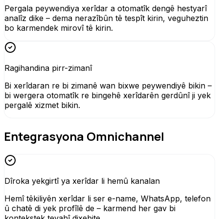
Pergala peywendiya xerîdar a otomatîk dengê hestyarî
analîz dike – dema nerazîbûn tê tespît kirin, veguheztin
bo karmendek mirovî tê kirin.
Ragihandina pirr-zimanî
Bi xerîdaran re bi zimanê wan bixwe peywendiyê bikin –
bi wergera otomatîk re bingehê xerîdarên gerdûnî ji yek
pergalê xizmet bikin.
Entegrasyona Omnichannel
Dîroka yekgirtî ya xerîdar li hemû kanalan
Hemî têkiliyên xerîdar li ser e-name, WhatsApp, telefon
û chatê di yek profîlê de – karmend her gav bi
kontekstek tevahî dixebite.