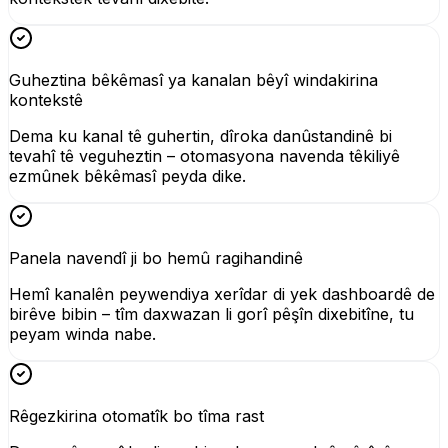
Guheztina bêkêmasî ya kanalan bêyî windakirina
kontekstê
Dema ku kanal tê guhertin, dîroka danûstandinê bi
tevahî tê veguheztin – otomasyona navenda têkiliyê
ezmûnek bêkêmasî peyda dike.
Panela navendî ji bo hemû ragihandinê
Hemî kanalên peywendiya xerîdar di yek dashboardê de
birêve bibin – tîm daxwazan li gorî pêşîn dixebitîne, tu
peyam winda nabe.
Rêgezkirina otomatîk bo tîma rast