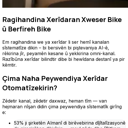
Ragihandina Xerîdaran Xweser Bike
û Berfireh Bike
Em ragihandina we ya xerîdar li ser hemî kanalan
sîstematîze dikin – bi bersivên bi piştevaniya AI-ê,
rêkirina jîr, peyamên kesane û yekkirina omni-kanal.
Razîbûna xerîdar bilindtir dibe bi hewldana destanî ya pir
kêmtir.
Çima Naha Peywendiya Xerîdar
Otomatîzekirin?
Zêdetir kanal, zêdetir daxwaz, heman tîm — van
hejmaran nîşan didin çima peywendiya sîstematîk girîng
e:
53% ji şirketên Almanî di birêvebirina dîjîtalîzasyonê