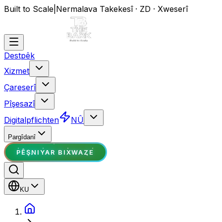
Built to Scale
|
Nermalava Takekesî · ZD · Xweserî
Destpêk
Xizmet
Çareserî
Pîşesazî
Digitalpflichten
NÛ
Pargîdanî
PÊŞNIYAR BIXWAZE
KU