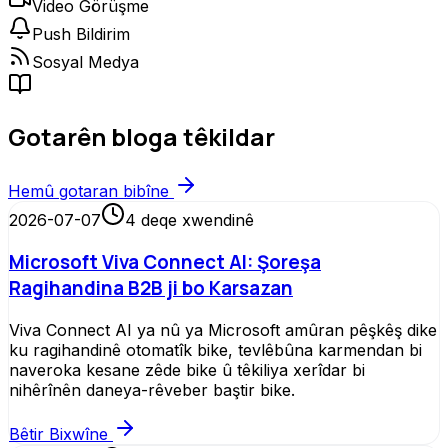
Video Görüşme
Push Bildirim
Sosyal Medya
Gotarên bloga têkildar
Hemû gotaran bibîne
2026-07-07
4
deqe xwendinê
Microsoft Viva Connect AI: Şoreşa
Ragihandina B2B ji bo Karsazan
Viva Connect AI ya nû ya Microsoft amûran pêşkêş dike
ku ragihandinê otomatîk bike, tevlêbûna karmendan bi
naveroka kesane zêde bike û têkiliya xerîdar bi
nihêrînên daneya-rêveber baştir bike.
Bêtir Bixwîne