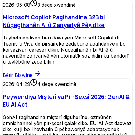
2026-05-08
3
deqe xwendinê
Microsoft Copilot Ragihandina B2B bi
Nûçegihanên AI û Zanyariyê Pêş dixe
Taybetmendiyên herî dawî yên Microsoft Copilot di
Teams û Viva de pirsgirêka zêdebûna agahdariyê ji bo
karsaziyan çareser dikin. Nûçegihanên bi AI-ê û
navendên zanyariyê yên otomatîk soz didin ku bandorî
û tevlêbûnê zêde bikin.
Bêtir Bixwîne
2026-04-29
4
deqe xwendinê
Peywendiya Mişterî ya Pir-Şexsî 2026: GenAI &
EU AI Act
GenAI ragihandina mişterî diguherîne, ezmûnên
omnichannel yên pir-şexsî çalak dike. EU AI Act daxwaz
dike ku ji bo lihevhatin û pêbaweriyê adaptasyonek