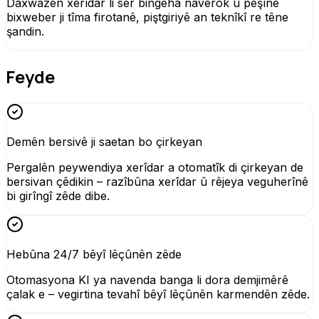
Daxwazên xerîdar li ser bingeha naverok û pêşînê
bixweber ji tîma firotanê, piştgiriyê an teknîkî re têne
şandin.
Feyde
Demên bersivê ji saetan bo çirkeyan
Pergalên peywendiya xerîdar a otomatîk di çirkeyan de
bersivan çêdikin – razîbûna xerîdar û rêjeya veguherînê
bi girîngî zêde dibe.
Hebûna 24/7 bêyî lêçûnên zêde
Otomasyona KI ya navenda banga li dora demjimêrê
çalak e – vegirtina tevahî bêyî lêçûnên karmendên zêde.