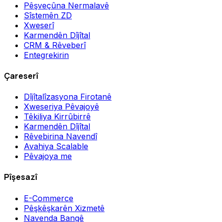
Pêşveçûna Nermalavê
Sîstemên ZD
Xweserî
Karmendên Dîjîtal
CRM & Rêveberî
Entegrekirin
Çareserî
Dîjîtalîzasyona Firotanê
Xweseriya Pêvajoyê
Têkiliya Kirrûbirrê
Karmendên Dîjîtal
Rêvebirina Navendî
Avahiya Scalable
Pêvajoya me
Pîşesazî
E-Commerce
Pêşkêşkarên Xizmetê
Navenda Bangê