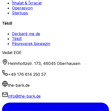
Îthalat & Îxracat
Operasyon
Startups
Têkilî
Derbarê me de
Têkilî
Pêşniyarek bixwazin
Vedat EGE
Helmholtzstr. 173, 46045 Oberhausen
+49 176 614 250 57
the-bark.de
info@the-bark.de