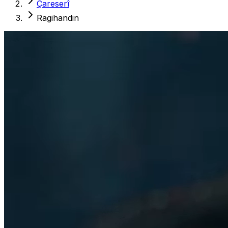
Çareserî
Ragihandin