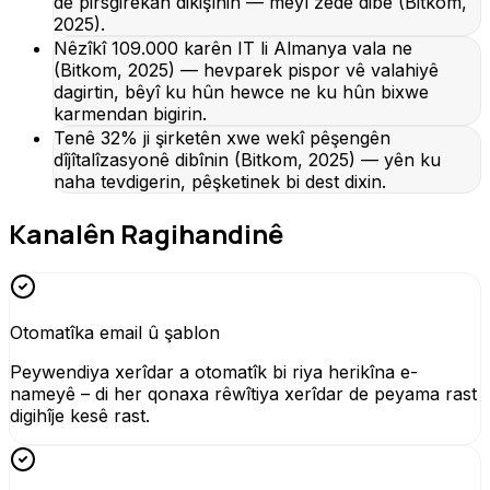
de pirsgirêkan dikişînin — meyl zêde dibe (Bitkom,
2025).
Nêzîkî 109.000 karên IT li Almanya vala ne
(Bitkom, 2025) — hevparek pispor vê valahiyê
dagirtin, bêyî ku hûn hewce ne ku hûn bixwe
karmendan bigirin.
Tenê 32% ji şirketên xwe wekî pêşengên
dîjîtalîzasyonê dibînin (Bitkom, 2025) — yên ku
naha tevdigerin, pêşketinek bi dest dixin.
Kanalên Ragihandinê
Otomatîka email û şablon
Peywendiya xerîdar a otomatîk bi riya herikîna e-
nameyê – di her qonaxa rêwîtiya xerîdar de peyama rast
digihîje kesê rast.