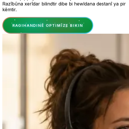
Razîbûna xerîdar bilindtir dibe bi hewldana destanî ya pir
kêmtir.
RAGIHANDINÊ OPTIMÎZE BIKIN