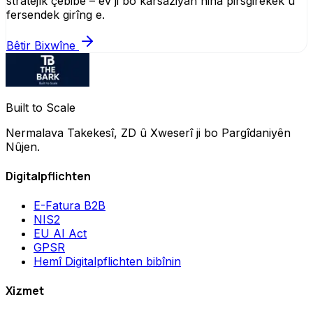
stratejîk çêbibe – ev ji bo karsaziyan niha pirsgirêkek û
fersendek girîng e.
Bêtir Bixwîne
Built to Scale
Nermalava Takekesî, ZD û Xweserî ji bo Pargîdaniyên
Nûjen.
Digitalpflichten
E-Fatura B2B
NIS2
EU AI Act
GPSR
Hemî Digitalpflichten bibînin
Xizmet