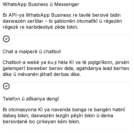
WhatsApp Business û Messenger
Bi API-ya WhatsApp Business re tavilê bersivê bidin
daxwazên xerîdar – bi şablonên otomatîkî û rêgezên
rêgezê re karbidestiyê zêde bikin.
Chat a malperê û chatbot
Chatbot-a webê ya ku ji hêla KI ve tê piştgirîkirin, pirsên
gelemperî bixweber bersiv dide, agahdariya lead berhev
dike û mêvanên jêhatî derbas dike.
Telefon û alîkariya dengî
Bi otomasyona KI ya navenda banga re bangên hatinî
dabeş bikin, daxwazên lezgîn pêşîn bikin û dema
bersivdanê bo çirkeyan kêm bikin.