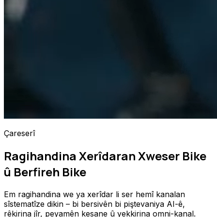
Çareserî
Ragihandina Xerîdaran Xweser Bike
û Berfireh Bike
Em ragihandina we ya xerîdar li ser hemî kanalan
sîstematîze dikin – bi bersivên bi piştevaniya AI-ê,
rêkirina jîr, peyamên kesane û yekkirina omni-kanal.