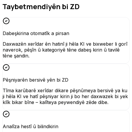
Taybetmendiyên bi ZD
Dabeşkirina otomatîk a pirsan
Daxwazên xerîdar ên hatinî ji hêla KI ve bixweber li gorî
naverok, pêşîn û kategoriyê têne dabeş kirin û tavilê
têne şandin.
Pêşniyarên bersivê yên bi ZD
Tîma karûbarê xerîdar dikare pêşnûmeya bersivê ya ku
ji hêla KI ve hatî pêşniyar kirin ji bo her daxwazek bi yek
klîk bikar bîne – kalîteya peywendiyê zêde dibe.
Analîza hestî û bilindkirin