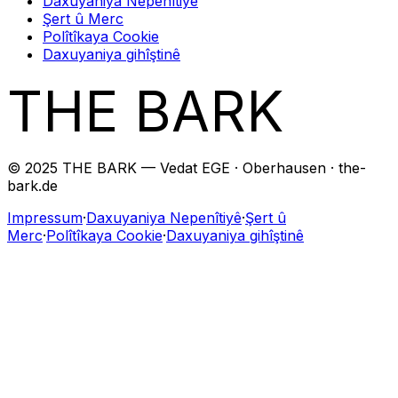
Daxuyaniya Nepenîtiyê
Şert û Merc
Polîtîkaya Cookie
Daxuyaniya gihîştinê
THE BARK
© 2025 THE BARK — Vedat EGE · Oberhausen · the-
bark.de
Impressum
·
Daxuyaniya Nepenîtiyê
·
Şert û
Merc
·
Polîtîkaya Cookie
·
Daxuyaniya gihîştinê