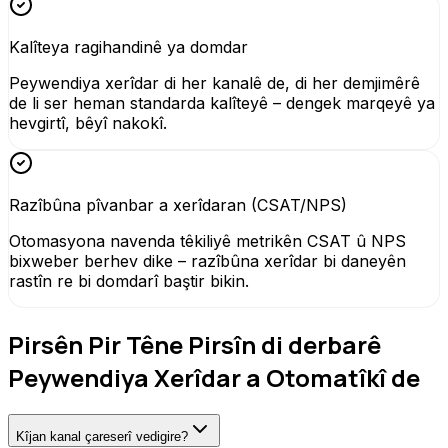
Kalîteya ragihandinê ya domdar
Peywendiya xerîdar di her kanalê de, di her demjimêrê
de li ser heman standarda kalîteyê – dengek marqeyê ya
hevgirtî, bêyî nakokî.
Razîbûna pîvanbar a xerîdaran (CSAT/NPS)
Otomasyona navenda têkiliyê metrikên CSAT û NPS
bixweber berhev dike – razîbûna xerîdar bi daneyên
rastîn re bi domdarî baştir bikin.
Pirsên Pir Têne Pirsîn di derbarê
Peywendiya Xerîdar a Otomatîkî de
Kîjan kanal çareserî vedigire?