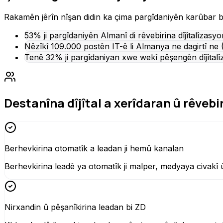
Rakamên jêrîn nîşan didin ka çima pargîdaniyên karûbar bi p
53% ji pargîdaniyên Almanî di rêvebirina dîjîtalîzas
Nêzîkî 109.000 postên IT-ê li Almanya ne dagirtî ne
Tenê 32% ji pargîdaniyan xwe wekî pêşengên dîjîtalîz
Destanîna dîjîtal a xerîdaran û rêvebi
Berhevkirina otomatîk a leadan ji hemû kanalan
Berhevkirina leadê ya otomatîk ji malper, medyaya civakî
Nirxandin û pêşanîkirina leadan bi ZD