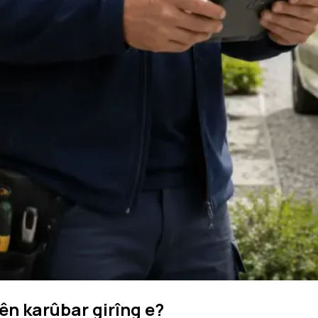
ên karûbar girîng e?