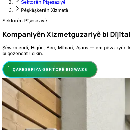
Sektorên Pîşesaziyê
Pêşkêşkerên Xizmetê
Sektorên Pîşesaziyê
Kompaniyên Xizmetguzariyê bi Dîjîtal
Şêwirmendî, Hiqûq, Bac, Mîmarî, Ajans — em pêvajoyên karsa
bi qezencatir dikin.
ÇARESERIYA SEKTORÊ BIXWAZE