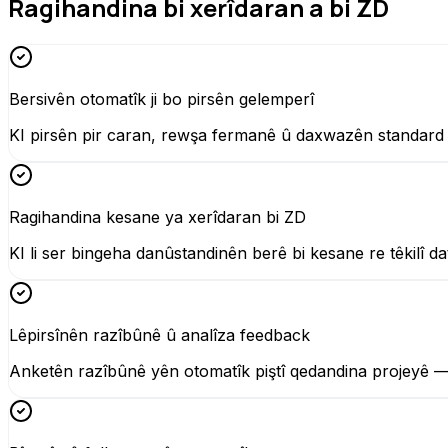
Ragihandina bi xerîdaran a bi ZD
Bersivên otomatîk ji bo pirsên gelemperî
KI pirsên pir caran, rewşa fermanê û daxwazên standard 
Ragihandina kesane ya xerîdaran bi ZD
KI li ser bingeha danûstandinên berê bi kesane re têkilî da
Lêpirsînên razîbûnê û analîza feedback
Anketên razîbûnê yên otomatîk piştî qedandina projeyê — be