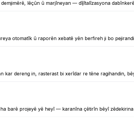
 demjimêrê, lêçûn û marjîneyan — dîjîtalîzasyona dabînkerê
ûreya otomatîk û raporên xebatê yên berfireh ji bo pejirand
kar dereng in, rasterast bi xerîdar re têne ragihandin, bê
eha barê projeyê yê heyî — karanîna çêtirîn bêyî zêdekirin