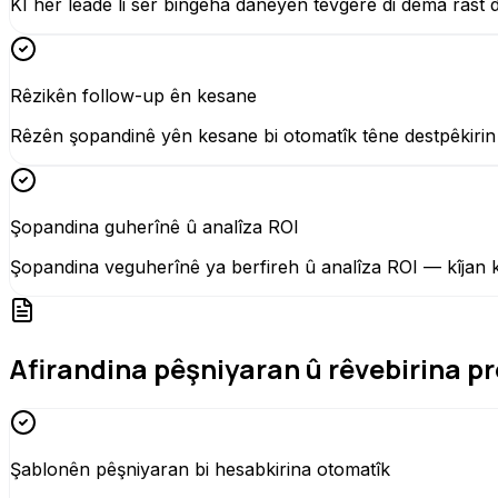
KI her leadê li ser bingeha daneyên tevgerê di dema rast de 
Rêzikên follow-up ên kesane
Rêzên şopandinê yên kesane bi otomatîk têne destpêkirin —
Şopandina guherînê û analîza ROI
Şopandina veguherînê ya berfireh û analîza ROI — kîjan ka
Afirandina pêşniyaran û rêvebirina p
Şablonên pêşniyaran bi hesabkirina otomatîk