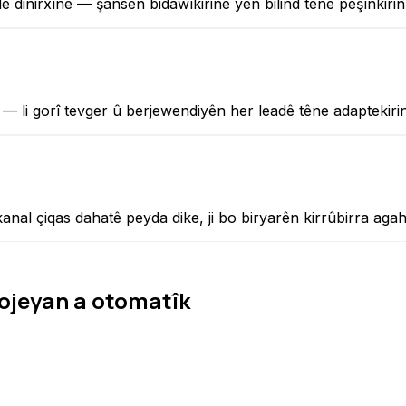
dinirxîne — şansên bidawîkirinê yên bilind têne pêşînkirin, f
 li gorî tevger û berjewendiyên her leadê têne adaptekirin
nal çiqas dahatê peyda dike, ji bo biryarên kirrûbirra agah
rojeyan a otomatîk