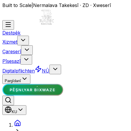
Built to Scale
|
Nermalava Takekesî · ZD · Xweserî
Destpêk
Xizmet
Çareserî
Pîşesazî
Digitalpflichten
NÛ
Pargîdanî
PÊŞNIYAR BIXWAZE
KU