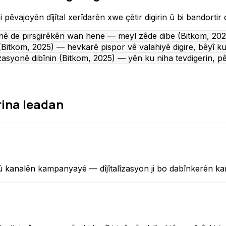
êvajoyên dîjîtal xerîdarên xwe çêtir digirin û bi bandortir d
yonê de pirsgirêkên wan hene — meyl zêde dibe (Bitkom, 202
 (Bitkom, 2025) — hevkarê pispor vê valahiyê digire, bêyî k
asyonê dibînin (Bitkom, 2025) — yên ku niha tevdigerin, pêş
rina leadan
 û kanalên kampanyayê — dîjîtalîzasyon ji bo dabînkerên ka