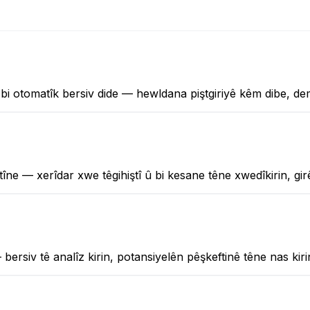
bi otomatîk bersiv dide — hewldana piştgiriyê kêm dibe, de
tîne — xerîdar xwe têgihiştî û bi kesane têne xwedîkirin, gi
rsiv tê analîz kirin, potansiyelên pêşkeftinê têne nas kirin