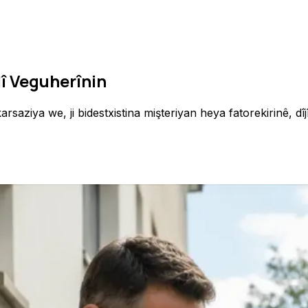
î Veguherînin
ziya we, ji bidestxistina mişteriyan heya fatorekirinê, dîj