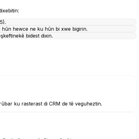
ixebitin:
5).
u hûn hewce ne ku hûn bi xwe bigirin.
keftinekê bidest dixin.
rûbar ku rasterast di CRM de tê veguheztin.