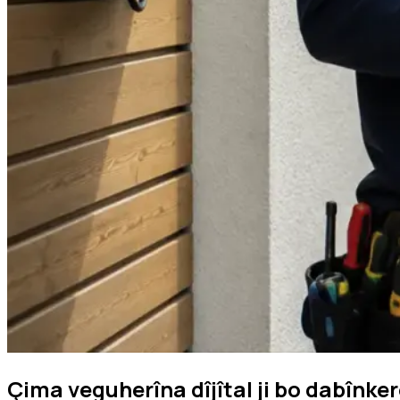
Çima veguherîna dîjîtal ji bo dabînker