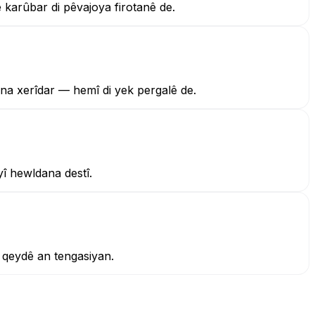
 karûbar di pêvajoya firotanê de.
ina xerîdar — hemî di yek pergalê de.
yî hewldana destî.
a qeydê an tengasiyan.