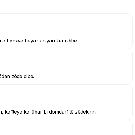
ma bersivê heya saniyan kêm dibe.
rêdan zêde dibe.
, kalîteya karûbar bi domdarî tê zêdekirin.