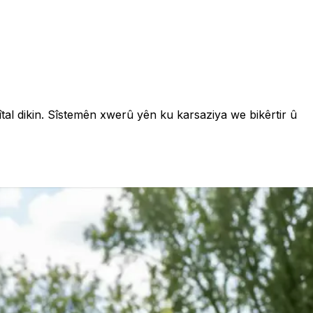
îtal dikin. Sîstemên xwerû yên ku karsaziya we bikêrtir û