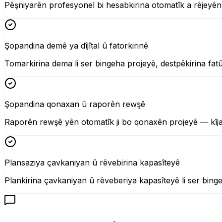
Pêşniyarên profesyonel bi hesabkirina otomatîk a rêjeyên
Şopandina demê ya dîjîtal û fatorkirinê
Tomarkirina dema li ser bingeha projeyê, destpêkirina fat
Şopandina qonaxan û raporên rewşê
Raporên rewşê yên otomatîk ji bo qonaxên projeyê — kîjan 
Plansaziya çavkaniyan û rêvebirina kapasîteyê
Plankirina çavkaniyan û rêveberiya kapasîteyê li ser bing