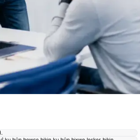
).
yî ku hûn hewce bikin ku hûn bixwe leşker bikin.