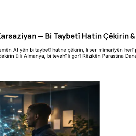
 Karsaziyan — Bi Taybetî Hatin Çêkirin 
n AI yên bi taybetî hatine çêkirin, li ser mîmarîyên herî
ekirin û li Almanya, bi tevahî li gorî Rêzikên Parastina Da