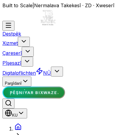
Built to Scale
|
Nermalava Takekesî · ZD · Xweserî
Destpêk
Xizmet
Çareserî
Pîşesazî
Digitalpflichten
NÛ
Pargîdanî
PÊŞNIYAR BIXWAZE
KU