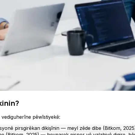
kinin?
ê vediguherîne pêwîstiyekê:
zasyonê pirsgirêkan dikişînin — meyl zêde dibe (Bitkom, 2025
e (Bitkom, 2025) — hevparek pispor vê valahiyê digire, bê