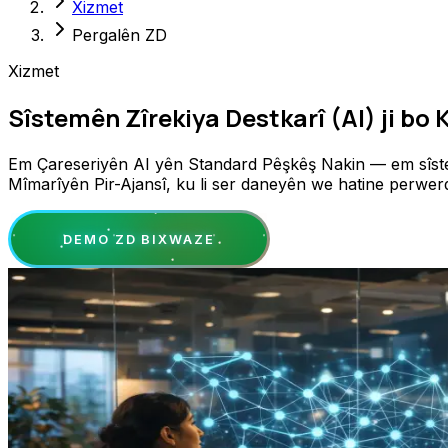
Xizmet
Pergalên ZD
Xizmet
Sîstemên Zîrekiya Destkarî (AI) ji bo
Em Çareseriyên AI yên Standard Pêşkêş Nakin — em sîstemê
Mîmarîyên Pir-Ajansî, ku li ser daneyên we hatine perwerd
DEMO ZD BIXWAZE