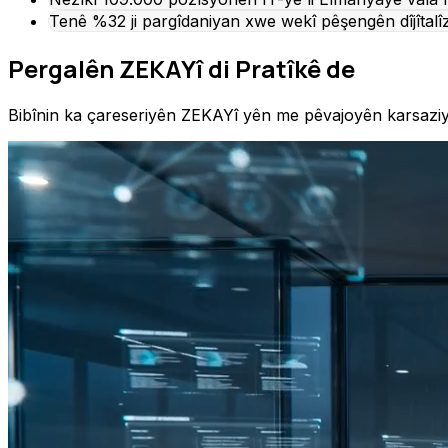
Tenê %32 ji pargîdaniyan xwe wekî pêşengên dîjîtalîz
Pergalên ZEKAYî di Pratîkê de
Bibînin ka çareseriyên ZEKAYî yên me pêvajoyên karsazi