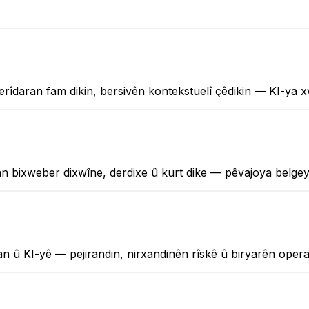
îdaran fam dikin, bersivên kontekstuelî çêdikin — KI-ya xwe
 bixweber dixwîne, derdixe û kurt dike — pêvajoya belgeyê
yan û KI-yê — pejirandin, nirxandinên rîskê û biryarên oper