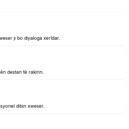
ser ji bo diyaloga xerîdar.
n destan tê rakirin.
asyonel dibin xweser.