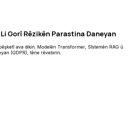
& Li Gorî Rêzikên Parastina Daneyan
 pêşketî ava dikin. Modelên Transformer, Sîstemên RAG û
neyan (GDPR), têne rêvebirin.