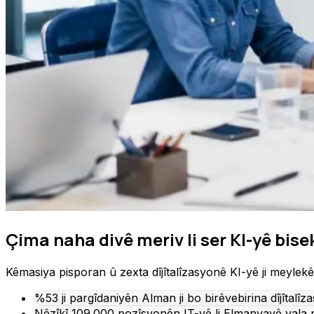
Çima naha divê meriv li ser KI-yê bise
Kêmasiya pisporan û zexta dîjîtalîzasyonê KI-yê ji meylek
%53 ji pargîdaniyên Alman ji bo birêvebirina dîjîtalî
Nêzîkî 109.000 pozîsyonên IT-yê li Elmanyayê vala n