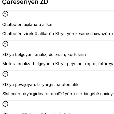
Çareseriyên ZD
Chatbotên aqilane û alîkar
Chatbotên zîrek û alîkarên KI-yê yên kesane daxwazên xer
ZD ya belgeyan: analîz, derxistin, kurtekirin
Motora analîza belgeyan a KI-yê peyman, rapor, fatûreyan
ZD ya pêvajoyan: biryargirtina otomatîk
Sîstemên biryargirtina otomatîkî yên li ser bingehê qaîde