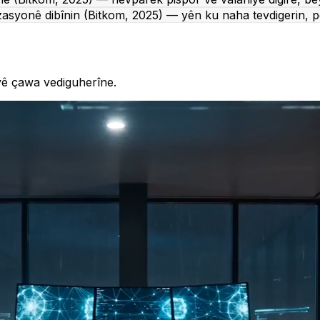
asyonê dibînin (Bitkom, 2025) — yên ku naha tevdigerin, pê
yê çawa vediguherîne.