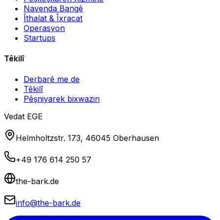
Navenda Bangê
Îthalat & Îxracat
Operasyon
Startups
Têkilî
Derbarê me de
Têkilî
Pêşniyarek bixwazin
Vedat EGE
Helmholtzstr. 173, 46045 Oberhausen
+49 176 614 250 57
the-bark.de
info@the-bark.de