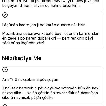
demên bersivê, pejirandinên navxweyî û pêvajoykirina
belgeyan di hemî aliyan de hatine bilez kirin.
Lêçûnên kadroyan ji bo karên dubare nîv kirin
Mezinbûna qebareya xebatê bêyî lêçûnên karmendan
ên zêde ji bo karên dubarekirî — berfirehkirin bêyî
zêdebûna lêçûnên xêzî.
Nêzîkatiya Me
Analîz û nexşekirina pêvajoyan
Analîzek berfireh a pêvajoyê workflowên hûn ên heyî
nexşe dike — xalên çêtirîn ên xweserîkirinê destnîşan
dike û navnîşek pêşîn çêdike.