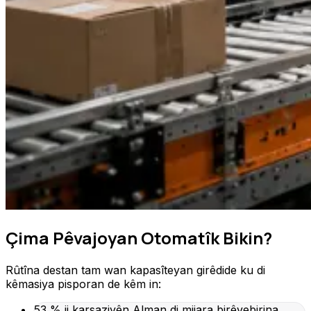
Çima Pêvajoyan Otomatîk Bikin?
Rûtîna destan tam wan kapasîteyan girêdide ku di
kêmasiya pisporan de kêm in:
53 % ji karsaziyên Alman di mijara birêvebirina