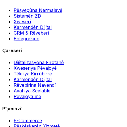
Pêşveçûna Nermalavê
Sîstemên ZD
Xweserî
Karmendên Dîjîtal
CRM & Rêveberî
Entegrekirin
Çareserî
Dîjîtalîzasyona Firotanê
Xweseriya Pêvajoyê
Têkiliya Kirrûbirrê
Karmendên Dîjîtal
Rêvebirina Navendî
Avahiya Scalable
Pêvajoya me
Pîşesazî
E-Commerce
Pêşkêşkarên Xizmetê