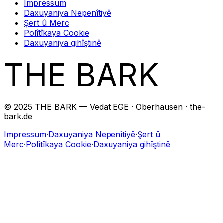
Impressum
Daxuyaniya Nepenîtiyê
Şert û Merc
Polîtîkaya Cookie
Daxuyaniya gihîştinê
THE BARK
© 2025 THE BARK — Vedat EGE · Oberhausen · the-
bark.de
Impressum
·
Daxuyaniya Nepenîtiyê
·
Şert û
Merc
·
Polîtîkaya Cookie
·
Daxuyaniya gihîştinê