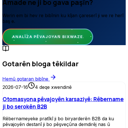
Amade ne ji bo gava paşîn?
Werin em bi hev re bibînin ku kîjan çareserî ji we re herî
baş e.
ANALÎZA PÊVAJOYAN BIXWAZE
Gotarên bloga têkildar
Hemû gotaran bibîne
2026-07-16
4
deqe xwendinê
Otomasyona pêvajoyên karsaziyê: Rêbername
ji bo serokên B2B
Rêbernameyeke pratîkî ji bo biryarderên B2B da ku
pêvajoyên destanî ji bo pêşveçûna demdirêj nas û