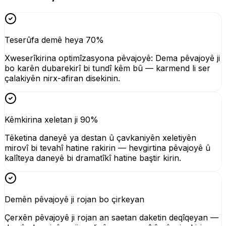
Teserûfa demê heya 70%
Xweserîkirina optimîzasyona pêvajoyê: Dema pêvajoyê ji
bo karên dubarekirî bi tundî kêm bû — karmend li ser
çalakiyên nirx-afiran disekinin.
Kêmkirina xeletan ji 90%
Têketina daneyê ya destan û çavkaniyên xeletiyên
mirovî bi tevahî hatine rakirin — hevgirtina pêvajoyê û
kalîteya daneyê bi dramatîkî hatine baştir kirin.
Demên pêvajoyê ji rojan bo çirkeyan
Çerxên pêvajoyê ji rojan an saetan daketin deqîqeyan —