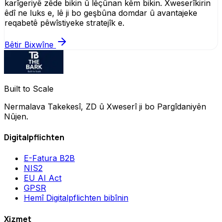
karîgeriyê zêde bikin û lêçûnan kêm bikin. Xweserîkirin
êdî ne luks e, lê ji bo geşbûna domdar û avantajeke
reqabetê pêwîstiyeke stratejîk e.
Bêtir Bixwîne
Built to Scale
Nermalava Takekesî, ZD û Xweserî ji bo Pargîdaniyên
Nûjen.
Digitalpflichten
E-Fatura B2B
NIS2
EU AI Act
GPSR
Hemî Digitalpflichten bibînin
Xizmet