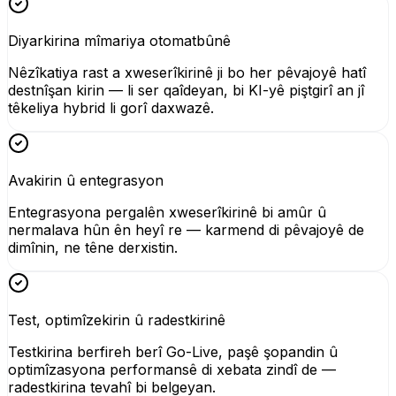
Diyarkirina mîmariya otomatbûnê
Nêzîkatiya rast a xweserîkirinê ji bo her pêvajoyê hatî
destnîşan kirin — li ser qaîdeyan, bi KI-yê piştgirî an jî
têkeliya hybrid li gorî daxwazê.
Avakirin û entegrasyon
Entegrasyona pergalên xweserîkirinê bi amûr û
nermalava hûn ên heyî re — karmend di pêvajoyê de
dimînin, ne têne derxistin.
Test, optimîzekirin û radestkirinê
Testkirina berfireh berî Go-Live, paşê şopandin û
optimîzasyona performansê di xebata zindî de —
radestkirina tevahî bi belgeyan.