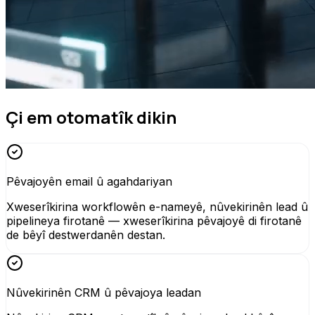
Çi em otomatîk dikin
Pêvajoyên email û agahdariyan
Xweserîkirina workflowên e-nameyê, nûvekirinên lead û
pipelineya firotanê — xweserîkirina pêvajoyê di firotanê
de bêyî destwerdanên destan.
Nûvekirinên CRM û pêvajoya leadan