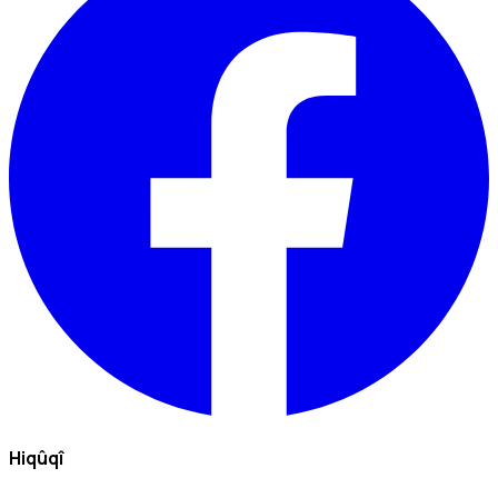
Hiqûqî