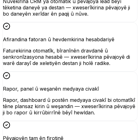
Nûvekirina CRM ya otomatîk û pêvajoya lead bêyî
têketina daneyê ya destan — xweserîkirina pêvajoyê ji
bo daneyên xerîdar ên paqij û nûve.
Afirandina fatoran û hevdemkirina hesabdariyê
Faturekirina otomatîk, bîranînên dravdanê û
senkronîzasyona hesabê — xweserîkirina pêvajoyê di
warê darayî de xeletiyên destan ji holê radike.
Rapor, panel û weşanên medyaya civakî
Rapor, dashboard û postên medyaya civakî bi otomatîkî
têne plansaz kirin û weşandin — xweserîkirina pêvajoyê
ji bo rapor û kirrûbirrînê bêyî hewldan.
Pêvajoyên tam ên firotinê