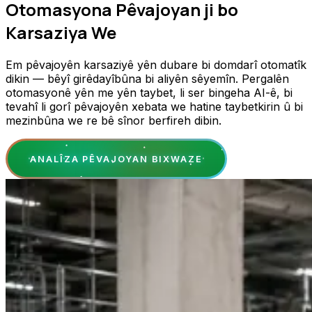
Otomasyona Pêvajoyan ji bo
Karsaziya We
Em pêvajoyên karsaziyê yên dubare bi domdarî otomatîk
dikin — bêyî girêdayîbûna bi aliyên sêyemîn. Pergalên
otomasyonê yên me yên taybet, li ser bingeha AI-ê, bi
tevahî li gorî pêvajoyên xebata we hatine taybetkirin û bi
mezinbûna we re bê sînor berfireh dibin.
ANALÎZA PÊVAJOYAN BIXWAZE