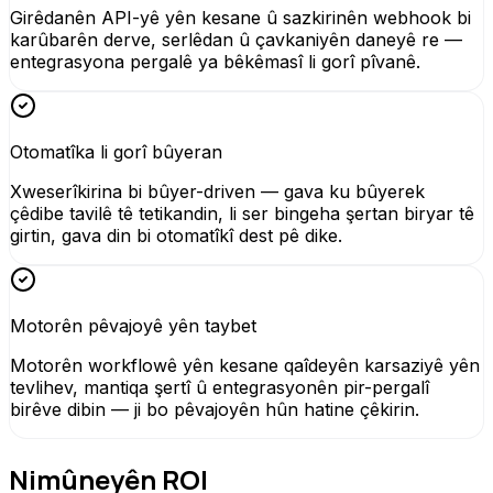
Girêdanên API-yê yên kesane û sazkirinên webhook bi
karûbarên derve, serlêdan û çavkaniyên daneyê re —
entegrasyona pergalê ya bêkêmasî li gorî pîvanê.
Otomatîka li gorî bûyeran
Xweserîkirina bi bûyer-driven — gava ku bûyerek
çêdibe tavilê tê tetikandin, li ser bingeha şertan biryar tê
girtin, gava din bi otomatîkî dest pê dike.
Motorên pêvajoyê yên taybet
Motorên workflowê yên kesane qaîdeyên karsaziyê yên
tevlihev, mantiqa şertî û entegrasyonên pir-pergalî
birêve dibin — ji bo pêvajoyên hûn hatine çêkirin.
Nimûneyên ROI