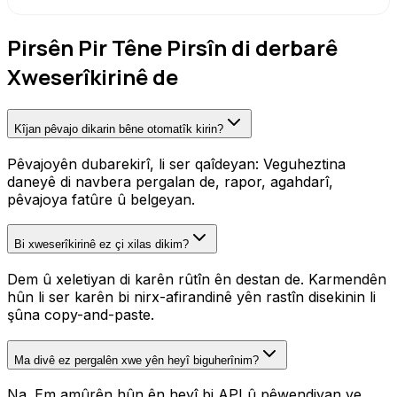
Pirsên Pir Têne Pirsîn di derbarê
Xweserîkirinê de
Kîjan pêvajo dikarin bêne otomatîk kirin?
Pêvajoyên dubarekirî, li ser qaîdeyan: Veguheztina
daneyê di navbera pergalan de, rapor, agahdarî,
pêvajoya fatûre û belgeyan.
Bi xweserîkirinê ez çi xilas dikim?
Dem û xeletiyan di karên rûtîn ên destan de. Karmendên
hûn li ser karên bi nirx-afirandinê yên rastîn disekinin li
şûna copy-and-paste.
Ma divê ez pergalên xwe yên heyî biguherînim?
Na. Em amûrên hûn ên heyî bi API û pêwendiyan ve