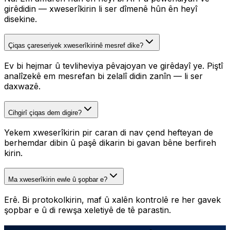
girêdidin — xweserîkirin li ser dîmenê hûn ên heyî
disekine.
Çiqas çareseriyek xweserîkirinê mesref dike?
Ev bi hejmar û tevliheviya pêvajoyan ve girêdayî ye. Piştî
analîzekê em mesrefan bi zelalî didin zanîn — li ser
daxwazê.
Cihgirî çiqas dem digire?
Yekem xweserîkirin pir caran di nav çend hefteyan de
berhemdar dibin û paşê dikarin bi gavan bêne berfireh
kirin.
Ma xweserîkirin ewle û şopbar e?
Erê. Bi protokolkirin, maf û xalên kontrolê re her gavek
şopbar e û di rewşa xeletiyê de tê parastin.