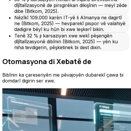
dîjîtalîzasyonê de pirsgirêkan dikişînin — meyl zêde
dibe (Bitkom, 2025).
Nêzîkî 109.000 karên IT-yê li Almanya ne dagirtî
ne (Bitkom, 2025) — hevparekî pispor vê valahiyê
dadigire bêyî ku hûn bi xwe leşkerî bikin.
Tenê 32 % ji karsaziyan xwe wekî pêşengên
dîjîtalîzasyonê dibînin (Bitkom, 2025) — yên ku
niha tevdigerin, pêşketinek bi dest dixin.
Otomasyona di Xebatê de
Bibînin ka çareseriyên me pêvajoyên dubarekî çawa bi
domdarî digirin ser xwe.