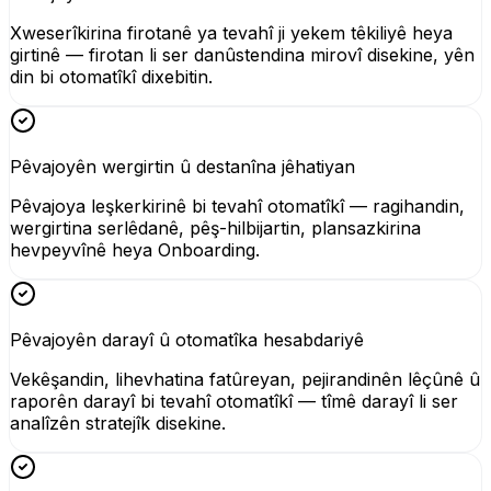
Xweserîkirina firotanê ya tevahî ji yekem têkiliyê heya
girtinê — firotan li ser danûstendina mirovî disekine, yên
din bi otomatîkî dixebitin.
Pêvajoyên wergirtin û destanîna jêhatiyan
Pêvajoya leşkerkirinê bi tevahî otomatîkî — ragihandin,
wergirtina serlêdanê, pêş-hilbijartin, plansazkirina
hevpeyvînê heya Onboarding.
Pêvajoyên darayî û otomatîka hesabdariyê
Vekêşandin, lihevhatina fatûreyan, pejirandinên lêçûnê û
raporên darayî bi tevahî otomatîkî — tîmê darayî li ser
analîzên stratejîk disekine.