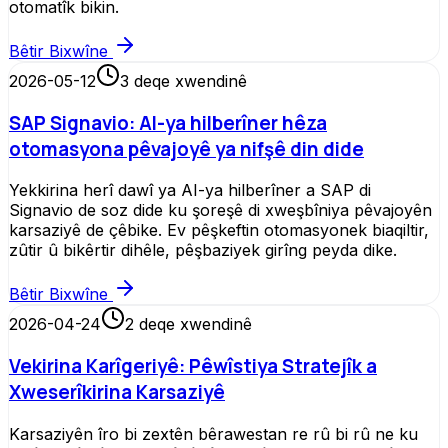
otomatîk bikin.
Bêtir Bixwîne
2026-05-12
3
deqe xwendinê
SAP Signavio: AI-ya hilberîner hêza
otomasyona pêvajoyê ya nifşê din dide
Yekkirina herî dawî ya AI-ya hilberîner a SAP di
Signavio de soz dide ku şoreşê di xweşbîniya pêvajoyên
karsaziyê de çêbike. Ev pêşkeftin otomasyonek biaqiltir,
zûtir û bikêrtir dihêle, pêşbaziyek girîng peyda dike.
Bêtir Bixwîne
2026-04-24
2
deqe xwendinê
Vekirina Karîgeriyê: Pêwîstiya Stratejîk a
Xweserîkirina Karsaziyê
Karsaziyên îro bi zextên bêrawestan re rû bi rû ne ku