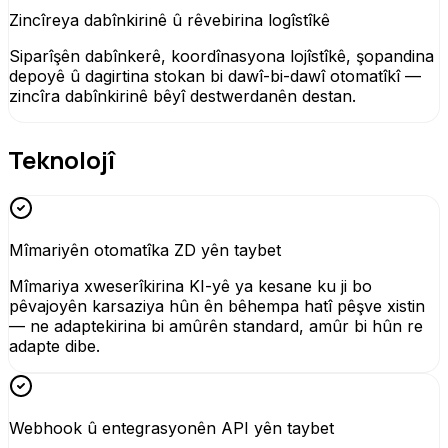
Zincîreya dabînkirinê û rêvebirina logîstîkê
Siparîşên dabînkerê, koordînasyona lojîstîkê, şopandina
depoyê û dagirtina stokan bi dawî-bi-dawî otomatîkî —
zincîra dabînkirinê bêyî destwerdanên destan.
Teknolojî
Mîmariyên otomatîka ZD yên taybet
Mîmariya xweserîkirina KI-yê ya kesane ku ji bo
pêvajoyên karsaziya hûn ên bêhempa hatî pêşve xistin
— ne adaptekirina bi amûrên standard, amûr bi hûn re
adapte dibe.
Webhook û entegrasyonên API yên taybet