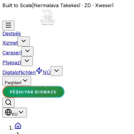
Built to Scale
|
Nermalava Takekesî · ZD · Xweserî
Destpêk
Xizmet
Çareserî
Pîşesazî
Digitalpflichten
NÛ
Pargîdanî
PÊŞNIYAR BIXWAZE
KU