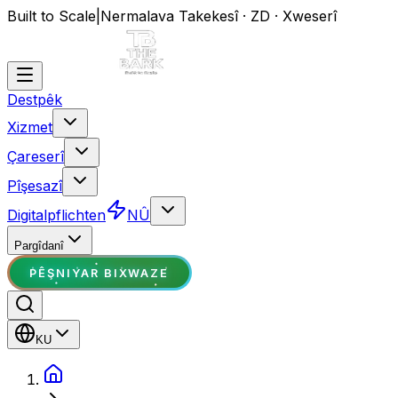
Built to Scale
|
Nermalava Takekesî · ZD · Xweserî
Destpêk
Xizmet
Çareserî
Pîşesazî
Digitalpflichten
NÛ
Pargîdanî
PÊŞNIYAR BIXWAZE
KU