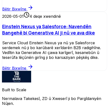
Bêtir Bixwîne
2026-05-01
4
deqe xwendinê
Einstein Nexus ya Salesforce: Navendên
Bangehê bi Generative AI ji nû ve ava dike
Service Cloud Einstein Nexus ya nû ya Salesforce
serdemek nû ji bo karûbarê xerîdarên B2B radigihîne.
Vedîtin ka Generative AI çawa karîgerî, kesanebûn û
teserûfa lêçûnên girîng ji bo karsaziyan pêşkêş dike.
Bêtir Bixwîne
Built to Scale
Nermalava Takekesî, ZD û Xweserî ji bo Pargîdaniyên
Nûjen.