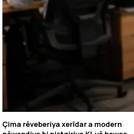
Çima rêveberiya xerîdar a modern
pêwendiya bi piştgiriya KI-yê hewce