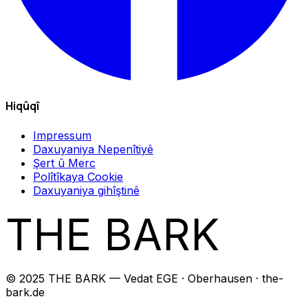
Hiqûqî
Impressum
Daxuyaniya Nepenîtiyê
Şert û Merc
Polîtîkaya Cookie
Daxuyaniya gihîştinê
THE BARK
© 2025 THE BARK — Vedat EGE · Oberhausen · the-
bark.de