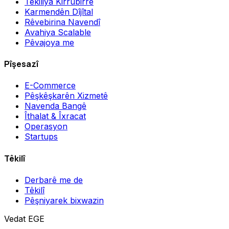
Têkiliya Kirrûbirrê
Karmendên Dîjîtal
Rêvebirina Navendî
Avahiya Scalable
Pêvajoya me
Pîşesazî
E-Commerce
Pêşkêşkarên Xizmetê
Navenda Bangê
Îthalat & Îxracat
Operasyon
Startups
Têkilî
Derbarê me de
Têkilî
Pêşniyarek bixwazin
Vedat EGE