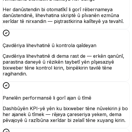
Her danûstendin bi otomatîkî li gorî rêbernameya
danûstendinê, lihevhatina skriptê û pîvanên ezmûna
xerîdar tê nirxandin — piştrastkirina kalîteyê ya tevahî.
Çavdêriya lihevhatinê û kontrola qaîdeyan
Çavdêriya lihevhatinê di dema rast de — erkên qanûnî,
parastina daneyê û rêzikên taybetî yên pîşesaziyê
bixweber têne kontrol kirin, binpêkirin tavilê têne
ragihandin.
Panelên performansê li gorî ajan û tîmê
Dashbûyên KPI-yê yên ku bixweber têne nûvekirin ji bo
her ajanek û tîmek — rêjeya çareseriya yekem, dema
pêvajoyê û razîbûna xerîdar bi zelalî têne xuyang kirin.