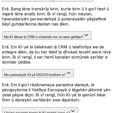
Erê. Bang têne transkrîp kirin, kurte kirin û li gorî hest û
mijarê têne analîz kirin. Bi vî rengî, hûn meylan,
hewcedariyên perwerdehiyê û potansiyelên pêşkeftinê
bêyî guhdarîkirina destan nas dikin.
Ma KI dikare bi CRM û sîstemên me ve were girêdan?
Erê. Em KI-yê bi bêkêmasî di CRM û telefonîya we de
entegre dikin, da ku her têkilî bi dîrokek tevahî were rêve
kirin. Bi vî rengî, li ser hemî kanalan ezmûnek xerîdar a
domdar çêdibe.
Ma çareseriyek KI-yê DSGVO-konform e?
Erê. Em li gorî rêziknameya parastina daneyê, bi
pêvajoykirina li Yekîtiya Ewropayê û têgehên jêbirinê yên
zelal pêşve diçin. Bi vî rengî, hûn KI-yê bi qanûnî bikar
tînin û daneyên xerîdarên xwe diparêzin.
Lêçûna navenda banga bi KI-piştgirî çiqas e?