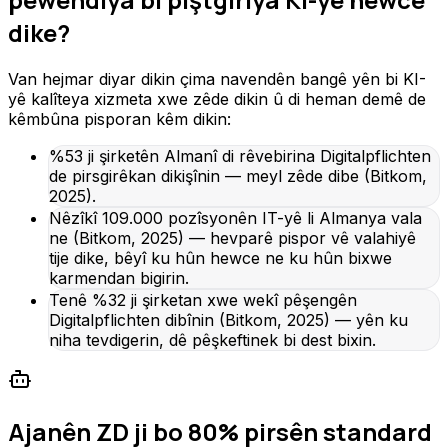
dike?
Van hejmar diyar dikin çima navendên bangê yên bi KI-
yê kalîteya xizmeta xwe zêde dikin û di heman demê de
kêmbûna pisporan kêm dikin:
%53 ji şirketên Almanî di rêvebirina Digitalpflichten
de pirsgirêkan dikişînin — meyl zêde dibe (Bitkom,
2025).
Nêzîkî 109.000 pozîsyonên IT-yê li Almanya vala
ne (Bitkom, 2025) — hevparê pispor vê valahiyê
tije dike, bêyî ku hûn hewce ne ku hûn bixwe
karmendan bigirin.
Tenê %32 ji şirketan xwe wekî pêşengên
Digitalpflichten dibînin (Bitkom, 2025) — yên ku
niha tevdigerin, dê pêşkeftinek bi dest bixin.
Ajanên ZD ji bo 80% pirsên standard