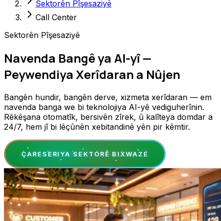
Sektorên Pîşesaziyê
Call Center
Sektorên Pîşesaziyê
Navenda Bangê ya AI-yî —
Peywendiya Xerîdaran a Nûjen
Bangên hundir, bangên derve, xizmeta xerîdaran — em
navenda banga we bi teknolojiya AI-yê vediguherînin.
Rêkêşana otomatîk, bersivên zîrek, û kalîteya domdar a
24/7, hem jî bi lêçûnên xebitandinê yên pir kêmtir.
ÇARESERIYA SEKTORÊ BIXWAZE