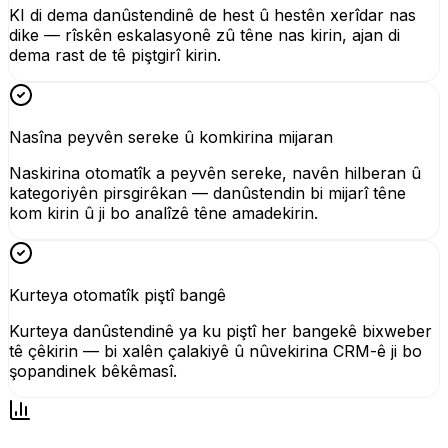
KI di dema danûstendinê de hest û hestên xerîdar nas
dike — rîskên eskalasyonê zû têne nas kirin, ajan di
dema rast de tê piştgirî kirin.
Nasîna peyvên sereke û komkirina mijaran
Naskirina otomatîk a peyvên sereke, navên hilberan û
kategoriyên pirsgirêkan — danûstendin bi mijarî têne
kom kirin û ji bo analîzê têne amadekirin.
Kurteya otomatîk piştî bangê
Kurteya danûstendinê ya ku piştî her bangekê bixweber
tê çêkirin — bi xalên çalakiyê û nûvekirina CRM-ê ji bo
şopandinek bêkêmasî.