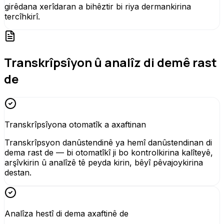
girêdana xerîdaran a bihêztir bi riya dermankirina
tercîhkirî.
Transkrîpsîyon û analîz di demê rast
de
Transkrîpsîyona otomatîk a axaftinan
Transkrîpsyon danûstendinê ya hemî danûstendinan di
dema rast de — bi otomatîkî ji bo kontrolkirina kalîteyê,
arşîvkirin û analîzê tê peyda kirin, bêyî pêvajoykirina
destan.
Analîza hestî di dema axaftinê de