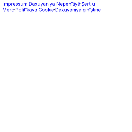
Impressum
·
Daxuyaniya Nepenîtiyê
·
Şert û
Merc
·
Polîtîkaya Cookie
·
Daxuyaniya gihîştinê