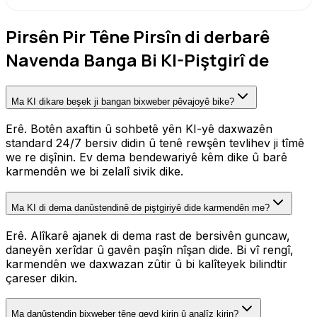
Pirsên Pir Têne Pirsîn di derbarê
Navenda Banga Bi KI-Piştgirî de
Ma KI dikare beşek ji bangan bixweber pêvajoyê bike?
Erê. Botên axaftin û sohbetê yên KI-yê daxwazên
standard 24/7 bersiv didin û tenê rewşên tevlihev ji tîmê
we re dişînin. Ev dema bendewariyê kêm dike û barê
karmendên we bi zelalî sivik dike.
Ma KI di dema danûstendinê de piştgiriyê dide karmendên me?
Erê. Alîkarê ajanek di dema rast de bersivên guncaw,
daneyên xerîdar û gavên paşîn nîşan dide. Bi vî rengî,
karmendên we daxwazan zûtir û bi kalîteyek bilindtir
çareser dikin.
Ma danûstendin bixweber têne qeyd kirin û analîz kirin?