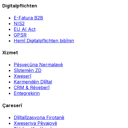
Digitalpflichten
E-Fatura B2B
NIS2
EU AI Act
GPSR
Hemî Digitalpflichten bibînin
Xizmet
Pêşveçûna Nermalavê
Sîstemên ZD
Xweserî
Karmendên Dîjîtal
CRM & Rêveberî
Entegrekirin
Çareserî
Dîjîtalîzasyona Firotanê
Xweseriya Pêvajoyê