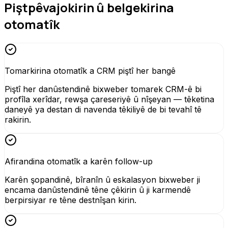
Piştpêvajokirin û belgekirina
otomatîk
Tomarkirina otomatîk a CRM piştî her bangê
Piştî her danûstendinê bixweber tomarek CRM-ê bi
profîla xerîdar, rewşa çareseriyê û nîşeyan — têketina
daneyê ya destan di navenda têkiliyê de bi tevahî tê
rakirin.
Afirandina otomatîk a karên follow-up
Karên şopandinê, bîranîn û eskalasyon bixweber ji
encama danûstendinê têne çêkirin û ji karmendê
berpirsiyar re têne destnîşan kirin.