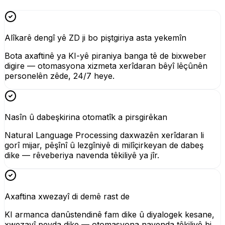
Alîkarê dengî yê ZD ji bo piştgiriya asta yekemîn
Bota axaftinê ya KI-yê piraniya banga tê de bixweber
digire — otomasyona xizmeta xerîdaran bêyî lêçûnên
personelên zêde, 24/7 heye.
Nasîn û dabeşkirina otomatîk a pirsgirêkan
Natural Language Processing daxwazên xerîdaran li
gorî mijar, pêşînî û lezgîniyê di milîçirkeyan de dabeş
dike — rêveberiya navenda têkiliyê ya jîr.
Axaftina xwezayî di demê rast de
KI armanca danûstendinê fam dike û diyalogek kesane,
xwezayî peyda dike — otomasyona navenda têkiliyê bi