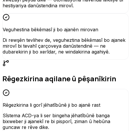
hestiyariya danûstendina mirovî.
Veguhestina bêkêmasî ji bo ajanên mirovan
Di rewşên tevlihev de, veguheztina bêkêmasî bo ajanek
mirovî bi tevahî çarçoveya danûstendinê — ne
dubarekirin ji bo xerîdar, ne windakirina agahiyê.
Rêgezkirina aqilane û pêşanîkirin
Rêgezkirina li gorî jêhatîbûnê ji bo ajanê rast
Sîstema ACD-ya li ser bingeha jêhatîbûnê banga
bixweber ji ajanekî re bi pisporî, ziman û hebûna
guncaw re rêve dike.