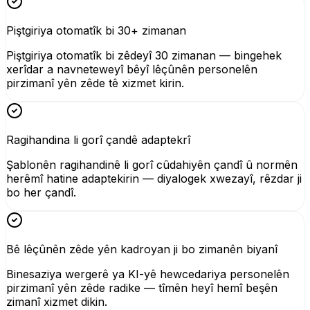
Piştgiriya otomatîk bi 30+ zimanan
Piştgiriya otomatîk bi zêdeyî 30 zimanan — bingehek
xerîdar a navneteweyî bêyî lêçûnên personelên
pirzimanî yên zêde tê xizmet kirin.
Ragihandina li gorî çandê adaptekrî
Şablonên ragihandinê li gorî cûdahiyên çandî û normên
herêmî hatine adaptekirin — diyalogek xwezayî, rêzdar ji
bo her çandî.
Bê lêçûnên zêde yên kadroyan ji bo zimanên biyanî
Binesaziya wergerê ya KI-yê hewcedariya personelên
pirzimanî yên zêde radike — tîmên heyî hemî beşên
zimanî xizmet dikin.