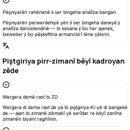
Pêşniyarên rahênanê li ser bingeha analîza bangan
Pêşniyarên perwerdehiyê yên li ser bingeha daneyê ji
analîza danûstendinê — bi kesane ji bo her ajanek,
bixweber ji bo pêşkeftina armanckirî têne çêkirin.
Piştgiriya pirr-zimanî bêyî kadroyan
zêde
Wergera demê rast bi ZD
Wergera di dema rast de ya bi piştgiriya KI-yê di bangekê
de — ajan bi zimanê zikmakî yê xerîdar re bêyî zanîna
zimanên biyanî ragihînin.