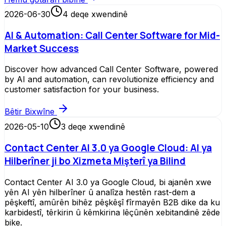
2026-06-30
4
deqe xwendinê
AI & Automation: Call Center Software for Mid-
Market Success
Discover how advanced Call Center Software, powered
by AI and automation, can revolutionize efficiency and
customer satisfaction for your business.
Bêtir Bixwîne
2026-05-10
3
deqe xwendinê
Contact Center AI 3.0 ya Google Cloud: AI ya
Hilberîner ji bo Xizmeta Mişterî ya Bilind
Contact Center AI 3.0 ya Google Cloud, bi ajanên xwe
yên AI yên hilberîner û analîza hestên rast-dem a
pêşkeftî, amûrên bihêz pêşkêşî fîrmayên B2B dike da ku
karbidestî, têrkirin û kêmkirina lêçûnên xebitandinê zêde
bike.