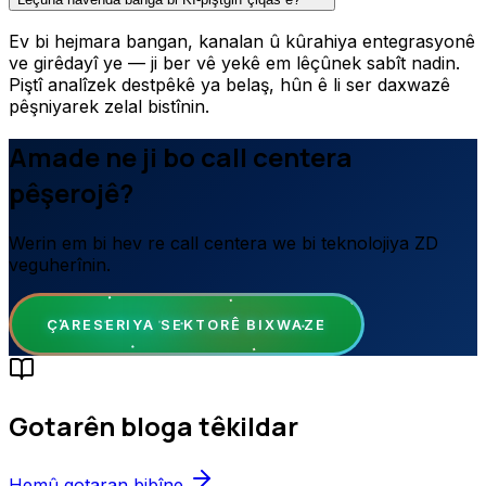
Ev bi hejmara bangan, kanalan û kûrahiya entegrasyonê
ve girêdayî ye — ji ber vê yekê em lêçûnek sabît nadin.
Piştî analîzek destpêkê ya belaş, hûn ê li ser daxwazê
pêşniyarek zelal bistînin.
Amade ne ji bo call centera
pêşerojê?
Werin em bi hev re call centera we bi teknolojiya ZD
veguherînin.
ÇARESERIYA SEKTORÊ BIXWAZE
Gotarên bloga têkildar
Hemû gotaran bibîne