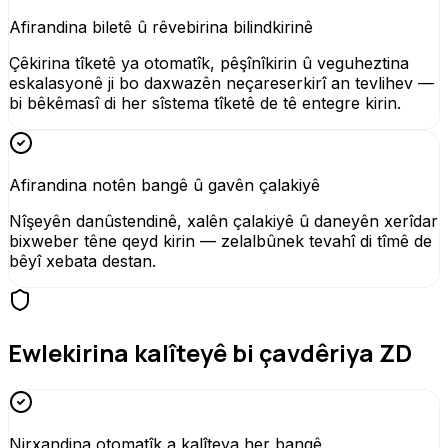
Afirandina biletê û rêvebirina bilindkirinê
Çêkirina tîketê ya otomatîk, pêşînîkirin û veguheztina
eskalasyonê ji bo daxwazên neçareserkirî an tevlihev —
bi bêkêmasî di her sîstema tîketê de tê entegre kirin.
Afirandina notên bangê û gavên çalakiyê
Nîşeyên danûstendinê, xalên çalakiyê û daneyên xerîdar
bixweber têne qeyd kirin — zelalbûnek tevahî di tîmê de
bêyî xebata destan.
Ewlekirina kalîteyê bi çavdêriya ZD
Nirxandina otomatîk a kalîteya her bangê