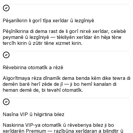
Pêşanîkirin li gorî tîpa xerîdar û lezgîniyê
Pêşînîkirina di dema rast de li gorî nirxê xerîdar, celebê
peymanê û lezgîniyê — têkiliyên xerîdar ên hêja têne
tercîh kirin û zûtir têne xizmet kirin.
Rêvebirina otomatîk a rêzê
Algorîtmaya rêza dînamîk dema benda kêm dike tewra di
demên barê herî zêde de jî — ji bo hemî kanalan di
heman demê de, bi tevahî otomatîk.
Nasîna VIP û hilgirtina bilez
Naskirina VIP-ya otomatîk û rêveberiya bilez ji bo
xerîdarên Premium — razîbûna xerîdaran a bilindtir û