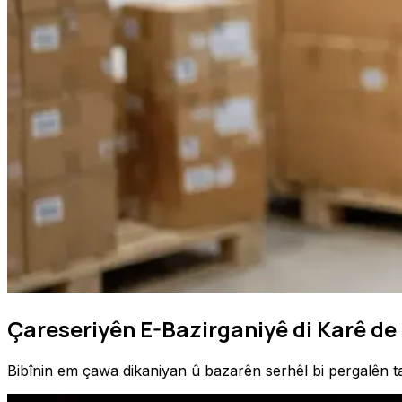
Çareseriyên E-Bazirganiyê di Karê de
Bibînin em çawa dikaniyan û bazarên serhêl bi pergalên ta