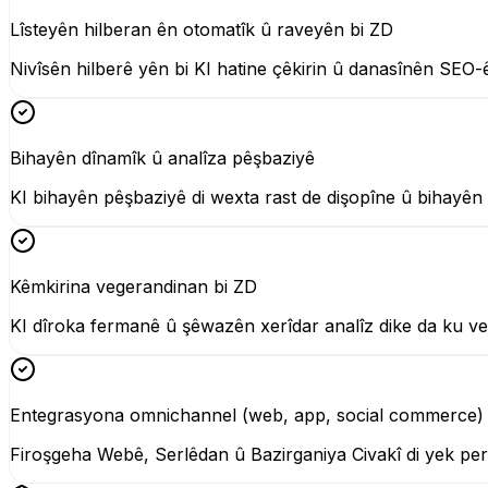
Lîsteyên hilberan ên otomatîk û raveyên bi ZD
Nivîsên hilberê yên bi KI hatine çêkirin û danasînên SEO-ê 
Bihayên dînamîk û analîza pêşbaziyê
KI bihayên pêşbaziyê di wexta rast de dişopîne û bihayên
Kêmkirina vegerandinan bi ZD
KI dîroka fermanê û şêwazên xerîdar analîz dike da ku ve
Entegrasyona omnichannel (web, app, social commerce)
Firoşgeha Webê, Serlêdan û Bazirganiya Civakî di yek p