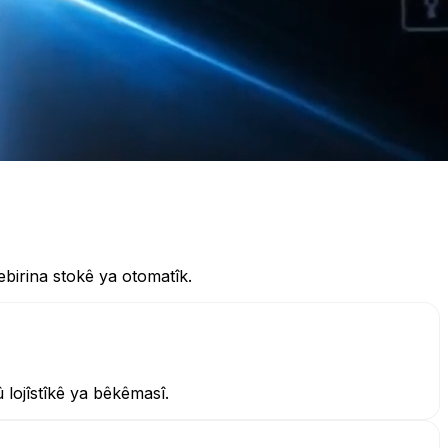
ebirina stokê ya otomatîk.
lojîstîkê ya bêkêmasî.