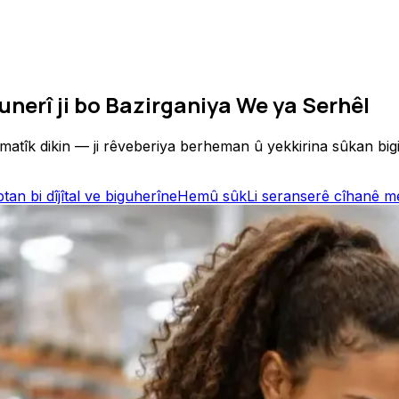
unerî ji bo Bazirganiya We ya Serhêl
omatîk dikin — ji rêveberiya berheman û yekkirina sûkan bi
tan bi dîjîtal ve biguherîne
Hemû sûk
Li seranserê cîhanê me