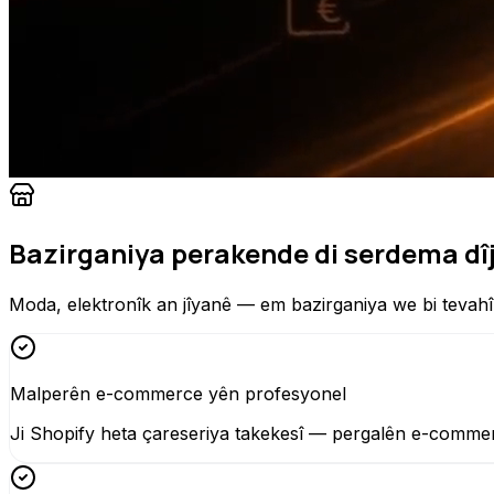
Bazirganiya perakende di serdema dîj
Moda, elektronîk an jîyanê — em bazirganiya we bi tevahî d
Malperên e-commerce yên profesyonel
Ji Shopify heta çareseriya takekesî — pergalên e-commerc