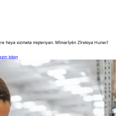
gire heya xizmeta mişteriyan. Mîmarîyên Zîrekiya Hunerî
zin bibin