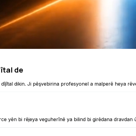
îtal de
îjîtal dikin. Ji pêşvebirina profesyonel a malperê heya rêv
e yên bi rêjeya veguherînê ya bilind bi girêdana dravdan û 