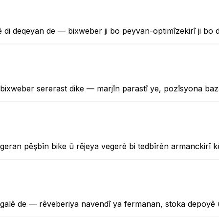
di deqeyan de — bixweber ji bo peyvan-optimîzekirî ji bo dîtin
 bixweber sererast dike — marjîn parastî ye, pozîsyona baz
geran pêşbîn bike û rêjeya vegerê bi tedbîrên armanckirî k
ergalê de — rêveberiya navendî ya fermanan, stoka depoyê