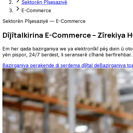
Sektorên Pîşesaziyê
E-Commerce
Sektorên Pîşesaziyê — E-Commerce
Dîjîtalkirina E-Commerce – Zîrekiya H
Em her qada bazirganiya we ya elektronîkî pêş dixin û ot
yên pispor, 24/7 berdest, li seranserê cîhanê berfirehbar.
Bazirganiya perakende di serdema dîjîtal de
Bazirganiya top