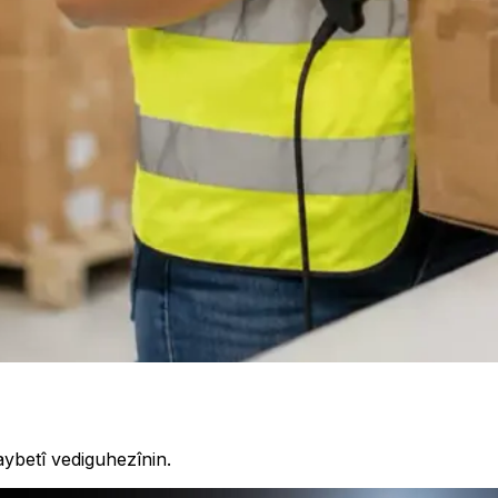
ybetî vediguhezînin.