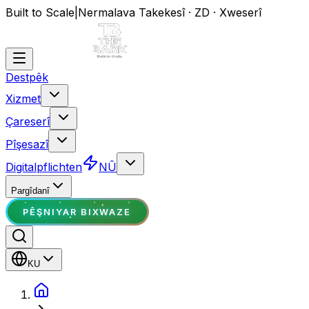
Built to Scale
|
Nermalava Takekesî · ZD · Xweserî
Destpêk
Xizmet
Çareserî
Pîşesazî
Digitalpflichten
NÛ
Pargîdanî
PÊŞNIYAR BIXWAZE
KU