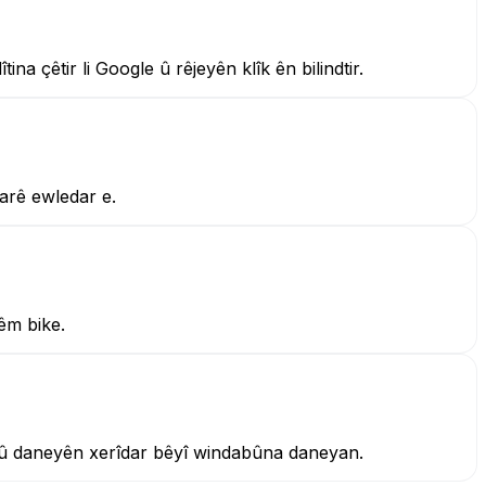
a çêtir li Google û rêjeyên klîk ên bilindtir.
arê ewledar e.
êm bike.
 û daneyên xerîdar bêyî windabûna daneyan.