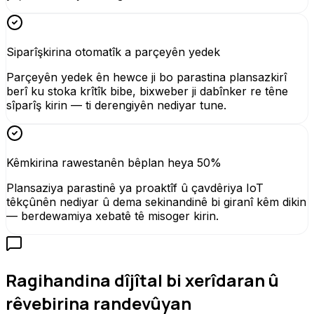
Siparîşkirina otomatîk a parçeyên yedek
Parçeyên yedek ên hewce ji bo parastina plansazkirî
berî ku stoka krîtîk bibe, bixweber ji dabînker re têne
sîparîş kirin — ti derengiyên nediyar tune.
Kêmkirina rawestanên bêplan heya 50%
Plansaziya parastinê ya proaktîf û çavdêriya IoT
têkçûnên nediyar û dema sekinandinê bi giranî kêm dikin
— berdewamiya xebatê tê misoger kirin.
Ragihandina dîjîtal bi xerîdaran û
rêvebirina randevûyan