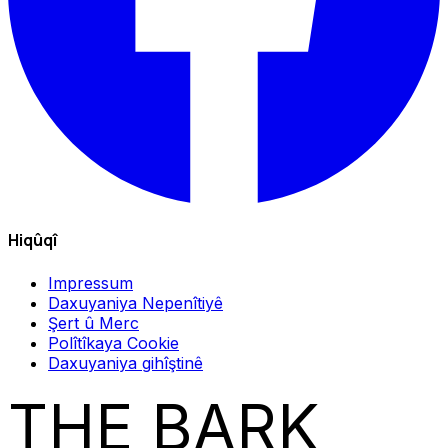
Hiqûqî
Impressum
Daxuyaniya Nepenîtiyê
Şert û Merc
Polîtîkaya Cookie
Daxuyaniya gihîştinê
THE BARK