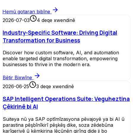
Hemû gotaran bibîne
2026-07-03
4
deqe xwendinê
Industry-Specific Software: Driving Digital
Transformation for Business
Discover how custom software, AI, and automation
enable targeted digital transformation, empowering
businesses to thrive in the modern era.
Bêtir Bixwîne
2026-06-25
3
deqe xwendinê
SAP Intelligent Operations Suite: Veguheztina
Çêkirinê bi AI
Suiteya nû ya SAP optîmîzasyona pêvajoyê ya bi AI û
parastina pêşbînîkirî pêşkêş dike, soza zêdebûna
karîgeriyê û kêmkirina lêçûnên girîng dide ji bo