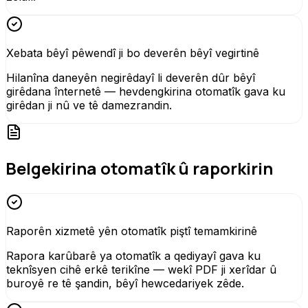
Xebata bêyî pêwendî ji bo deverên bêyî vegirtinê
Hilanîna daneyên negirêdayî li deverên dûr bêyî
girêdana înternetê — hevdengkirina otomatîk gava ku
girêdan ji nû ve tê damezrandin.
Belgekirina otomatîk û raporkirin
Raporên xizmetê yên otomatîk piştî temamkirinê
Rapora karûbarê ya otomatîk a qediyayî gava ku
teknîsyen cihê erkê terikîne — wekî PDF ji xerîdar û
buroyê re tê şandin, bêyî hewcedariyek zêde.