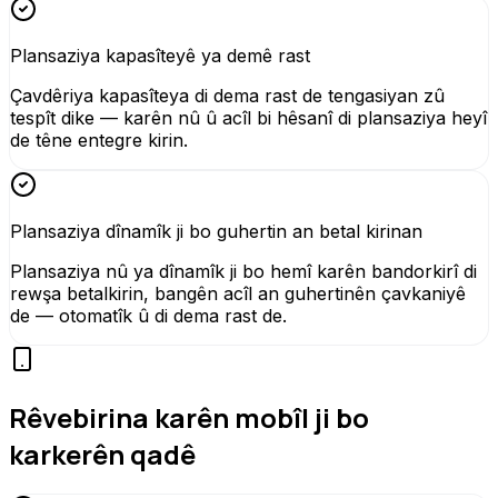
Plansaziya kapasîteyê ya demê rast
Çavdêriya kapasîteya di dema rast de tengasiyan zû
tespît dike — karên nû û acîl bi hêsanî di plansaziya heyî
de têne entegre kirin.
Plansaziya dînamîk ji bo guhertin an betal kirinan
Plansaziya nû ya dînamîk ji bo hemî karên bandorkirî di
rewşa betalkirin, bangên acîl an guhertinên çavkaniyê
de — otomatîk û di dema rast de.
Rêvebirina karên mobîl ji bo
karkerên qadê