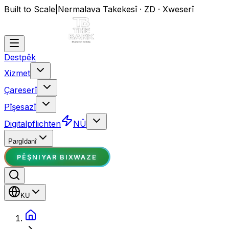
Built to Scale
|
Nermalava Takekesî · ZD · Xweserî
Destpêk
Xizmet
Çareserî
Pîşesazî
Digitalpflichten
NÛ
Pargîdanî
PÊŞNIYAR BIXWAZE
KU