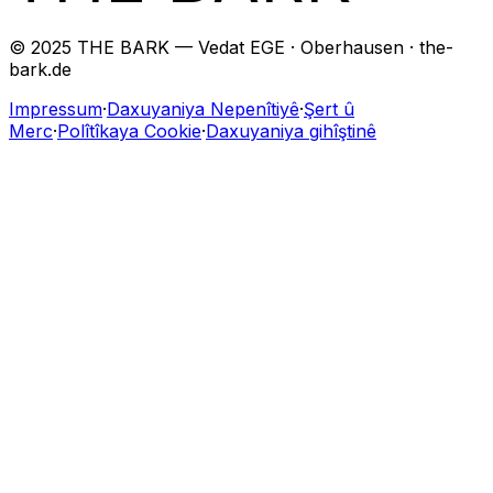
© 2025 THE BARK — Vedat EGE · Oberhausen · the-
bark.de
Impressum
·
Daxuyaniya Nepenîtiyê
·
Şert û
Merc
·
Polîtîkaya Cookie
·
Daxuyaniya gihîştinê