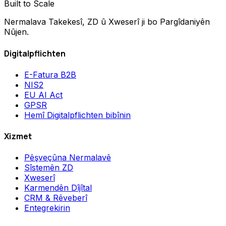
Built to Scale
Nermalava Takekesî, ZD û Xweserî ji bo Pargîdaniyên
Nûjen.
Digitalpflichten
E-Fatura B2B
NIS2
EU AI Act
GPSR
Hemî Digitalpflichten bibînin
Xizmet
Pêşveçûna Nermalavê
Sîstemên ZD
Xweserî
Karmendên Dîjîtal
CRM & Rêveberî
Entegrekirin