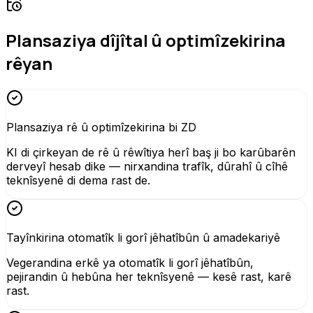
Plansaziya dîjîtal û optimîzekirina
rêyan
Plansaziya rê û optimîzekirina bi ZD
KI di çirkeyan de rê û rêwîtiya herî baş ji bo karûbarên
derveyî hesab dike — nirxandina trafîk, dûrahî û cîhê
teknîsyenê di dema rast de.
Tayînkirina otomatîk li gorî jêhatîbûn û amadekariyê
Vegerandina erkê ya otomatîk li gorî jêhatîbûn,
pejirandin û hebûna her teknîsyenê — kesê rast, karê
rast.