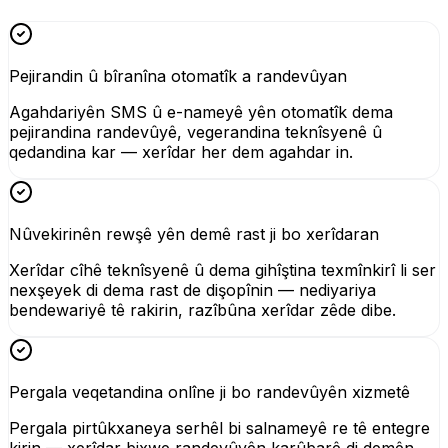
Pejirandin û bîranîna otomatîk a randevûyan
Agahdariyên SMS û e-nameyê yên otomatîk dema
pejirandina randevûyê, vegerandina teknîsyenê û
qedandina kar — xerîdar her dem agahdar in.
Nûvekirinên rewşê yên demê rast ji bo xerîdaran
Xerîdar cîhê teknîsyenê û dema gihîştina texmînkirî li ser
nexşeyek di dema rast de dişopînin — nediyariya
bendewariyê tê rakirin, razîbûna xerîdar zêde dibe.
Pergala veqetandina onlîne ji bo randevûyên xizmetê
Pergala pirtûkxaneya serhêl bi salnameyê re tê entegre
kirin — xerîdar bixwe randevûyên karûbarê di demên