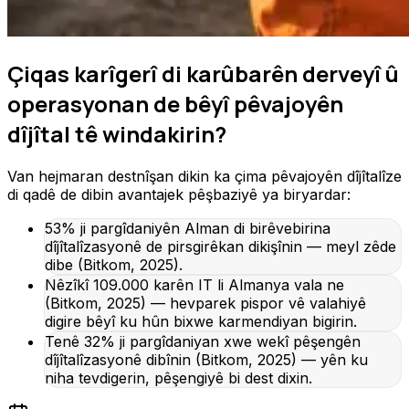
Çiqas karîgerî di karûbarên derveyî û
operasyonan de bêyî pêvajoyên
dîjîtal tê windakirin?
Van hejmaran destnîşan dikin ka çima pêvajoyên dîjîtalîze
di qadê de dibin avantajek pêşbaziyê ya biryardar:
53% ji pargîdaniyên Alman di birêvebirina
dîjîtalîzasyonê de pirsgirêkan dikişînin — meyl zêde
dibe (Bitkom, 2025).
Nêzîkî 109.000 karên IT li Almanya vala ne
(Bitkom, 2025) — hevparek pispor vê valahiyê
digire bêyî ku hûn bixwe karmendiyan bigirin.
Tenê 32% ji pargîdaniyan xwe wekî pêşengên
dîjîtalîzasyonê dibînin (Bitkom, 2025) — yên ku
niha tevdigerin, pêşengiyê bi dest dixin.