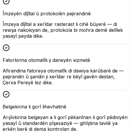
Îmzeyên dîjîtal û protokolên pejirandinê
Îmzeya dîjîtal a xerîdar rasterast li cihê bûyerê — di
rewşa nakokiyan de, protokola bi mohra demê delîlek
yasayî peyda dike.
Fatorkirina otomatîk ji daneyên xizmetê
Afirandina fatoreya otomatîk di dawiya karûbarê de —
pejirandin û şandin ji xerîdar re bêyî gavên destan,
Çerxa Pereyê lez dike.
Belgekirina li gorî lihevhatinê
Arşîvkirina belgeyan a li gorî pêkanînan li gorî pêdiviyên
yasayî û standardên pîşesaziyê — gihîştina tavilê ya
erkên berê di dema kontrolan de.