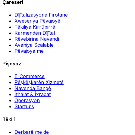
Çareserî
Dîjîtalîzasyona Firotanê
Xweseriya Pêvajoyê
Têkiliya Kirrûbirrê
Karmendên Dîjîtal
Rêvebirina Navendî
Avahiya Scalable
Pêvajoya me
Pîşesazî
E-Commerce
Pêşkêşkarên Xizmetê
Navenda Bangê
Îthalat & Îxracat
Operasyon
Startups
Têkilî
Derbarê me de