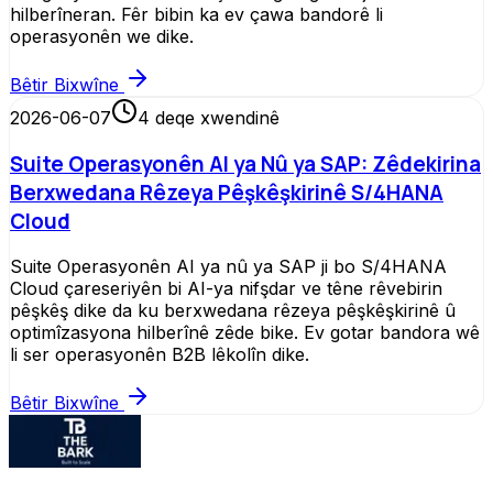
hilberîneran. Fêr bibin ka ev çawa bandorê li
operasyonên we dike.
Bêtir Bixwîne
2026-06-07
4
deqe xwendinê
Suite Operasyonên AI ya Nû ya SAP: Zêdekirina
Berxwedana Rêzeya Pêşkêşkirinê S/4HANA
Cloud
Suite Operasyonên AI ya nû ya SAP ji bo S/4HANA
Cloud çareseriyên bi AI-ya nifşdar ve têne rêvebirin
pêşkêş dike da ku berxwedana rêzeya pêşkêşkirinê û
optimîzasyona hilberînê zêde bike. Ev gotar bandora wê
li ser operasyonên B2B lêkolîn dike.
Bêtir Bixwîne