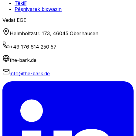
Têkilî
Pêşniyarek bixwazin
Vedat EGE
Helmholtzstr. 173, 46045 Oberhausen
+49 176 614 250 57
the-bark.de
info@the-bark.de