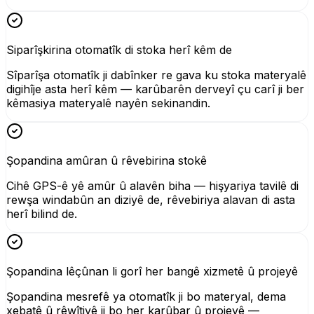
Siparîşkirina otomatîk di stoka herî kêm de
Sîparîşa otomatîk ji dabînker re gava ku stoka materyalê
digihîje asta herî kêm — karûbarên derveyî çu carî ji ber
kêmasiya materyalê nayên sekinandin.
Şopandina amûran û rêvebirina stokê
Cihê GPS-ê yê amûr û alavên biha — hişyariya tavilê di
rewşa windabûn an diziyê de, rêvebiriya alavan di asta
herî bilind de.
Şopandina lêçûnan li gorî her bangê xizmetê û projeyê
Şopandina mesrefê ya otomatîk ji bo materyal, dema
xebatê û rêwîtiyê ji bo her karûbar û projeyê —