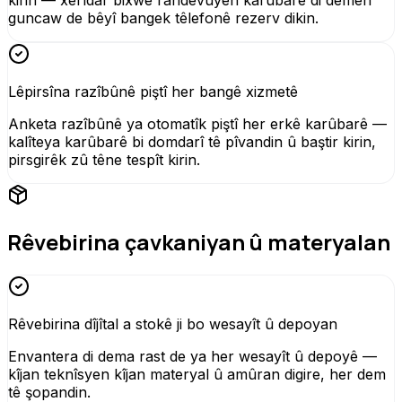
guncaw de bêyî bangek têlefonê rezerv dikin.
Lêpirsîna razîbûnê piştî her bangê xizmetê
Anketa razîbûnê ya otomatîk piştî her erkê karûbarê —
kalîteya karûbarê bi domdarî tê pîvandin û baştir kirin,
pirsgirêk zû têne tespît kirin.
Rêvebirina çavkaniyan û materyalan
Rêvebirina dîjîtal a stokê ji bo wesayît û depoyan
Envantera di dema rast de ya her wesayît û depoyê —
kîjan teknîsyen kîjan materyal û amûran digire, her dem
tê şopandin.