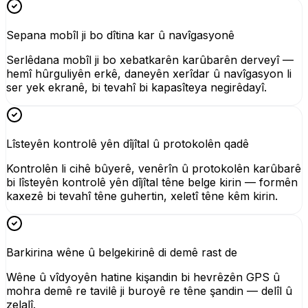
Sepana mobîl ji bo dîtina kar û navîgasyonê
Serlêdana mobîl ji bo xebatkarên karûbarên derveyî —
hemî hûrguliyên erkê, daneyên xerîdar û navîgasyon li
ser yek ekranê, bi tevahî bi kapasîteya negirêdayî.
Lîsteyên kontrolê yên dîjîtal û protokolên qadê
Kontrolên li cihê bûyerê, venêrîn û protokolên karûbarê
bi lîsteyên kontrolê yên dîjîtal têne belge kirin — formên
kaxezê bi tevahî têne guhertin, xeletî têne kêm kirin.
Barkirina wêne û belgekirinê di demê rast de
Wêne û vîdyoyên hatine kişandin bi hevrêzên GPS û
mohra demê re tavilê ji buroyê re têne şandin — delîl û
zelalî.