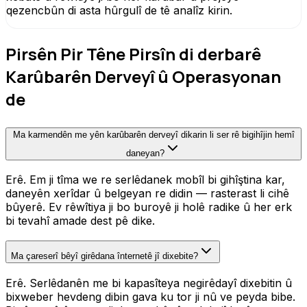
qezencbûn di asta hûrgulî de tê analîz kirin.
Pirsên Pir Têne Pirsîn di derbarê
Karûbarên Derveyî û Operasyonan
de
Ma karmendên me yên karûbarên derveyî dikarin li ser rê bigihîjin hemî
daneyan?
Erê. Em ji tîma we re serlêdanek mobîl bi gihîştina kar,
daneyên xerîdar û belgeyan re didin — rasterast li cihê
bûyerê. Ev rêwîtiya ji bo buroyê ji holê radike û her erk
bi tevahî amade dest pê dike.
Ma çareserî bêyî girêdana înternetê jî dixebite?
Erê. Serlêdanên me bi kapasîteya negirêdayî dixebitin û
bixweber hevdeng dibin gava ku tor ji nû ve peyda bibe.