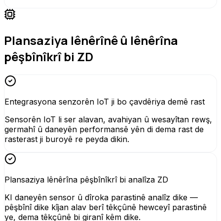
Plansaziya lênêrînê û lênêrîna
pêşbînîkrî bi ZD
Entegrasyona senzorên IoT ji bo çavdêriya demê rast
Sensorên IoT li ser alavan, avahiyan û wesayîtan rewş,
germahî û daneyên performansê yên di dema rast de
rasterast ji buroyê re peyda dikin.
Plansaziya lênêrîna pêşbînîkrî bi analîza ZD
KI daneyên sensor û dîroka parastinê analîz dike —
pêşbînî dike kîjan alav berî têkçûnê hewceyî parastinê
ye, dema têkçûnê bi giranî kêm dike.