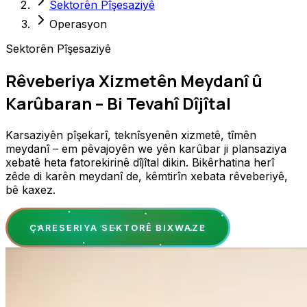
Sektorên Pîşesaziyê
Operasyon
Sektorên Pîşesaziyê
Rêveberiya Xizmetên Meydanî û
Karûbaran – Bi Tevahî Dîjîtal
Karsaziyên pîşekarî, teknîsyenên xizmetê, tîmên
meydanî – em pêvajoyên we yên karûbar ji plansaziya
xebatê heta fatorekirinê dîjîtal dikin. Bikêrhatina herî
zêde di karên meydanî de, kêmtirîn xebata rêveberiyê,
bê kaxez.
ÇARESERIYA SEKTORÊ BIXWAZE