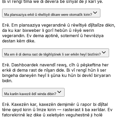
Bi vî rengî tîma we di devera bê sînyal de jî karî ye.
Ma plansaziya erkê û rêwîtiyê dikare were otomatîk kirin?
Erê. Em plansaziya vegerandinê û rêwîtiyê dîjîtalîze dikin,
da ku kar bixweber li gorî hebûn û rêyê werin
vegerandin. Ev dema ajotinê, sotemenî û hevrêziya
destan kêm dike.
Ma em ê di dema rast de têgihîştinek li ser erkên heyî bistînin?
Erê. Dashboardek navendî rewş, cîh û pêşkeftina her
erkê di dema rast de nîşan dide. Bi vî rengî hûn li ser
bingeha daneyên heyî li şûna ku hûn bi devkî biryaran
bidin.
Ma karên kaxezê êdî winda dibin?
Erê. Kaxezên kar, kaxezên demjimêr û rapor bi dîjîtal
têne qeyd kirin û îmze kirin — rasterast li ba xerîdar. Ev
fatorekirinê lez dike û xeletiyên veguhestinê ji holê