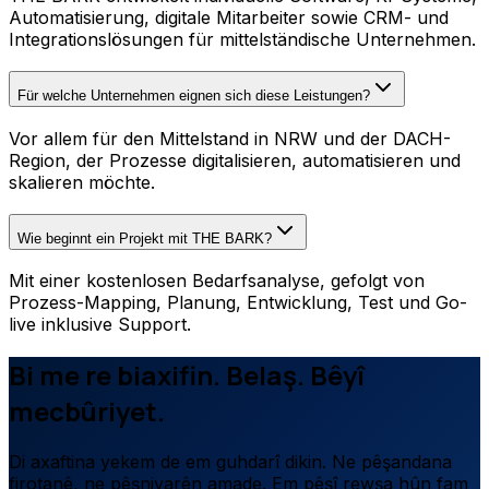
Automatisierung, digitale Mitarbeiter sowie CRM- und
Integrationslösungen für mittelständische Unternehmen.
Für welche Unternehmen eignen sich diese Leistungen?
Vor allem für den Mittelstand in NRW und der DACH-
Region, der Prozesse digitalisieren, automatisieren und
skalieren möchte.
Wie beginnt ein Projekt mit THE BARK?
Mit einer kostenlosen Bedarfsanalyse, gefolgt von
Prozess-Mapping, Planung, Entwicklung, Test und Go-
live inklusive Support.
Bi me re biaxifin. Belaş. Bêyî
mecbûriyet.
Di axaftina yekem de em guhdarî dikin. Ne pêşandana
firotanê, ne pêşniyarên amade. Em pêşî rewşa hûn fam