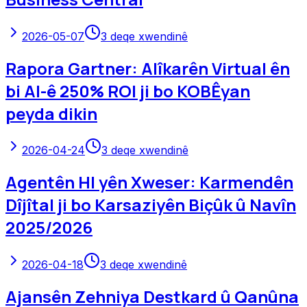
2026-05-07
3
deqe xwendinê
Rapora Gartner: Alîkarên Virtual ên
bi AI-ê 250% ROI ji bo KOBÊyan
peyda dikin
2026-04-24
3
deqe xwendinê
Agentên HI yên Xweser: Karmendên
Dîjîtal ji bo Karsaziyên Biçûk û Navîn
2025/2026
2026-04-18
3
deqe xwendinê
Ajansên Zehniya Destkard û Qanûna