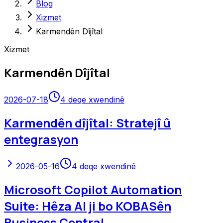
Blog
Xizmet
Karmendên Dîjîtal
Xizmet
Karmendên Dîjîtal
2026-07-18
4
deqe xwendinê
Karmendên dîjîtal: Stratejî û
entegrasyon
2026-05-16
4
deqe xwendinê
Microsoft Copilot Automation
Suite: Hêza AI ji bo KOBASên
Business Central