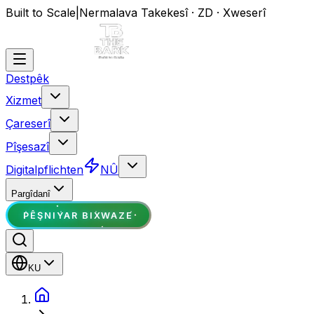
Built to Scale
|
Nermalava Takekesî · ZD · Xweserî
Destpêk
Xizmet
Çareserî
Pîşesazî
Digitalpflichten
NÛ
Pargîdanî
PÊŞNIYAR BIXWAZE
KU