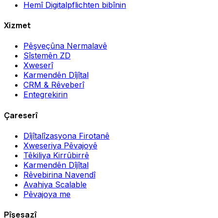
Hemî Digitalpflichten bibînin
Xizmet
Pêşveçûna Nermalavê
Sîstemên ZD
Xweserî
Karmendên Dîjîtal
CRM & Rêveberî
Entegrekirin
Çareserî
Dîjîtalîzasyona Firotanê
Xweseriya Pêvajoyê
Têkiliya Kirrûbirrê
Karmendên Dîjîtal
Rêvebirina Navendî
Avahiya Scalable
Pêvajoya me
Pîşesazî