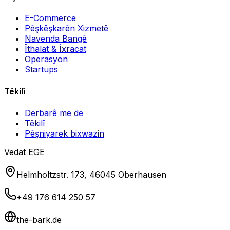
E-Commerce
Pêşkêşkarên Xizmetê
Navenda Bangê
Îthalat & Îxracat
Operasyon
Startups
Têkilî
Derbarê me de
Têkilî
Pêşniyarek bixwazin
Vedat EGE
Helmholtzstr. 173, 46045 Oberhausen
+49 176 614 250 57
the-bark.de