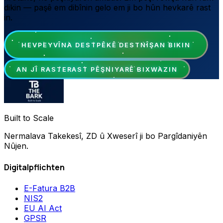
dikin — paşê em dibînin gelo em ji bo hûn hevkarê rast
in.
HEVPEYVÎNA DESTPÊKÊ DESTNÎŞAN BIKIN
AN JÎ RASTERAST PÊŞNIYARÊ BIXWAZIN
Built to Scale
Nermalava Takekesî, ZD û Xweserî ji bo Pargîdaniyên
Nûjen.
Digitalpflichten
E-Fatura B2B
NIS2
EU AI Act
GPSR