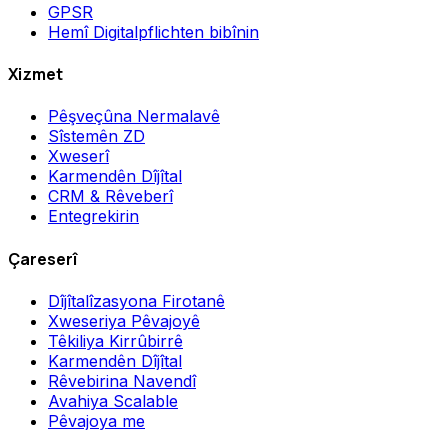
GPSR
Hemî Digitalpflichten bibînin
Xizmet
Pêşveçûna Nermalavê
Sîstemên ZD
Xweserî
Karmendên Dîjîtal
CRM & Rêveberî
Entegrekirin
Çareserî
Dîjîtalîzasyona Firotanê
Xweseriya Pêvajoyê
Têkiliya Kirrûbirrê
Karmendên Dîjîtal
Rêvebirina Navendî
Avahiya Scalable
Pêvajoya me