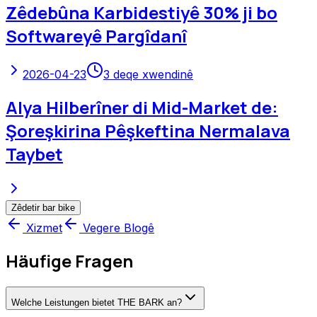
Zêdebûna Karbidestiyê 30% ji bo
Softwareyê Pargîdanî
2026-04-23
3
deqe xwendinê
AIya Hilberîner di Mid-Market de:
Şoreşkirina Pêşkeftina Nermalava
Taybet
Zêdetir bar bike
Xizmet
Vegere Blogê
Häufige Fragen
Welche Leistungen bietet THE BARK an?