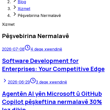
Blog
Xizmet
Pêşvebirina Nermalavê
Xizmet
Pêşvebirina Nermalavê
2026-07-08
4
deqe xwendinê
Software Development for
Enterprises: Your Competitive Edge
2026-06-29
3
deqe xwendinê
Agentên AI yên Microsoft û GitHub
Copilot pêşkeftina nermalavê 30%
lez dikin