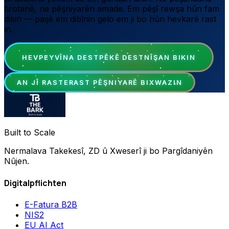
firotanê, ne pêşniyarên amade. Em pêşî rewşa hûn fam
dikin — paşê em dibînin gelo em ji bo hûn hevkarê rast
in.
HEVPEYVÎNA DESTPÊKÊ DESTNÎŞAN BIKIN
AN JÎ RASTERAST PÊŞNIYARÊ BIXWAZIN
Built to Scale
Nermalava Takekesî, ZD û Xweserî ji bo Pargîdaniyên
Nûjen.
Digitalpflichten
E-Fatura B2B
NIS2
EU AI Act