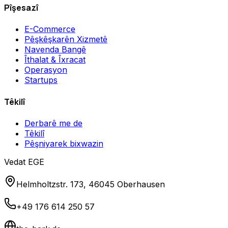
Pîşesazî
E-Commerce
Pêşkêşkarên Xizmetê
Navenda Bangê
Îthalat & Îxracat
Operasyon
Startups
Têkilî
Derbarê me de
Têkilî
Pêşniyarek bixwazin
Vedat EGE
Helmholtzstr. 173, 46045 Oberhausen
+49 176 614 250 57