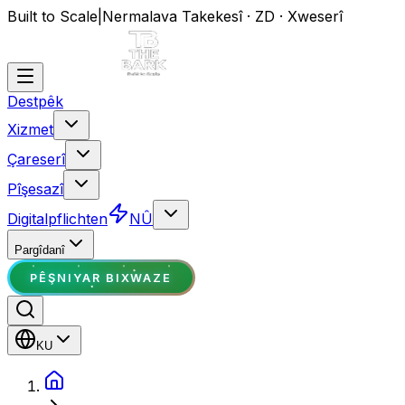
Built to Scale
|
Nermalava Takekesî · ZD · Xweserî
Destpêk
Xizmet
Çareserî
Pîşesazî
Digitalpflichten
NÛ
Pargîdanî
PÊŞNIYAR BIXWAZE
KU