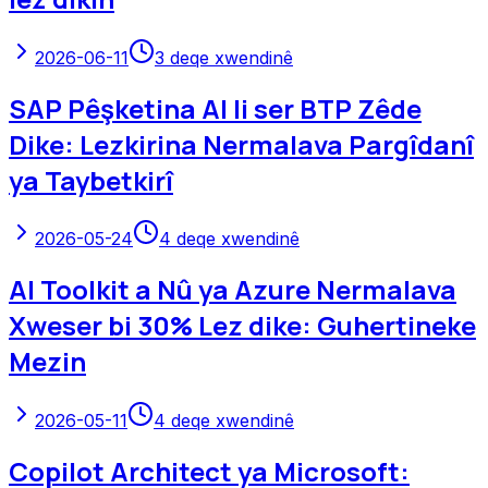
2026-06-11
3
deqe xwendinê
SAP Pêşketina AI li ser BTP Zêde
Dike: Lezkirina Nermalava Pargîdanî
ya Taybetkirî
2026-05-24
4
deqe xwendinê
AI Toolkit a Nû ya Azure Nermalava
Xweser bi 30% Lez dike: Guhertineke
Mezin
2026-05-11
4
deqe xwendinê
Copilot Architect ya Microsoft: