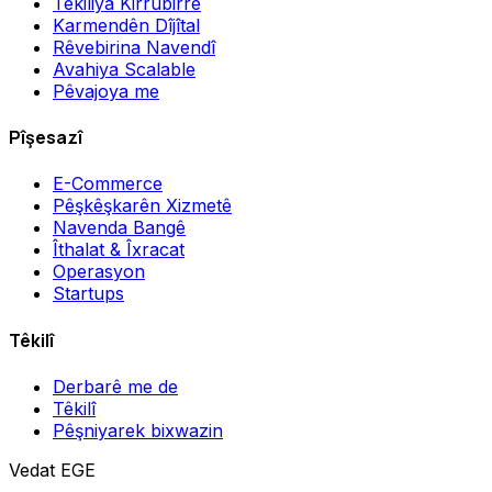
Têkiliya Kirrûbirrê
Karmendên Dîjîtal
Rêvebirina Navendî
Avahiya Scalable
Pêvajoya me
Pîşesazî
E-Commerce
Pêşkêşkarên Xizmetê
Navenda Bangê
Îthalat & Îxracat
Operasyon
Startups
Têkilî
Derbarê me de
Têkilî
Pêşniyarek bixwazin
Vedat EGE