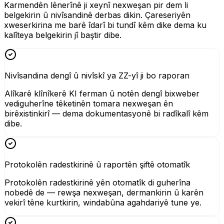
Karmendên lênerînê ji xeynî nexweşan pir dem li
belgekirin û nivîsandinê derbas dikin. Çareseriyên
xweserkirina me barê îdarî bi tundî kêm dike dema ku
kalîteya belgekirin jî baştir dibe.
Nivîsandina dengî û nivîskî ya ZZ-yî ji bo raporan
Alîkarê klînîkerê KI ferman û notên dengî bixweber
vediguherîne têketinên tomara nexweşan ên
birêxistinkirî — dema dokumentasyonê bi radîkalî kêm
dibe.
Protokolên radestkirinê û raportên şiftê otomatîk
Protokolên radestkirinê yên otomatîk di guherîna
nobedê de — rewşa nexweşan, dermankirin û karên
vekirî têne kurtkirin, windabûna agahdariyê tune ye.