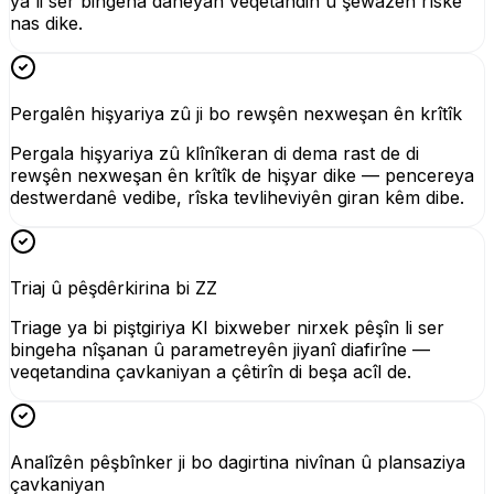
ya li ser bingeha daneyan veqetandin û şêwazên rîskê
nas dike.
Pergalên hişyariya zû ji bo rewşên nexweşan ên krîtîk
Pergala hişyariya zû klînîkeran di dema rast de di
rewşên nexweşan ên krîtîk de hişyar dike — pencereya
destwerdanê vedibe, rîska tevliheviyên giran kêm dibe.
Triaj û pêşdêrkirina bi ZZ
Triage ya bi piştgiriya KI bixweber nirxek pêşîn li ser
bingeha nîşanan û parametreyên jiyanî diafirîne —
veqetandina çavkaniyan a çêtirîn di beşa acîl de.
Analîzên pêşbînker ji bo dagirtina nivînan û plansaziya
çavkaniyan