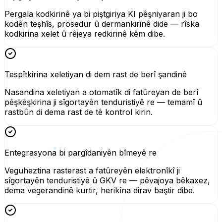
Pergala kodkirinê ya bi piştgiriya KI pêşniyaran ji bo
kodên teşhîs, prosedur û dermankirinê dide — rîska
kodkirina xelet û rêjeya redkirinê kêm dibe.
Tespîtkirina xeletiyan di dem rast de berî şandinê
Nasandina xeletiyan a otomatîk di fatûreyan de berî
pêşkêşkirina ji sîgortayên tenduristiyê re — temamî û
rastbûn di dema rast de tê kontrol kirin.
Entegrasyona bi pargîdaniyên bîmeyê re
Veguheztina rasterast a fatûreyên elektronîkî ji
sîgortayên tenduristiyê û GKV re — pêvajoya bêkaxez,
dema vegerandinê kurtir, herikîna dirav baştir dibe.