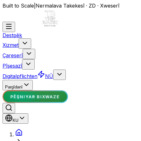
Built to Scale
|
Nermalava Takekesî · ZD · Xweserî
Destpêk
Xizmet
Çareserî
Pîşesazî
Digitalpflichten
NÛ
Pargîdanî
PÊŞNIYAR BIXWAZE
KU