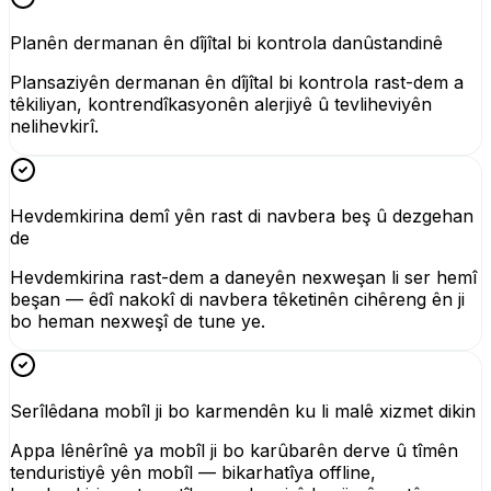
Planên dermanan ên dîjîtal bi kontrola danûstandinê
Plansaziyên dermanan ên dîjîtal bi kontrola rast-dem a
têkiliyan, kontrendîkasyonên alerjiyê û tevliheviyên
nelihevkirî.
Hevdemkirina demî yên rast di navbera beş û dezgehan
de
Hevdemkirina rast-dem a daneyên nexweşan li ser hemî
beşan — êdî nakokî di navbera têketinên cihêreng ên ji
bo heman nexweşî de tune ye.
Serîlêdana mobîl ji bo karmendên ku li malê xizmet dikin
Appa lênêrînê ya mobîl ji bo karûbarên derve û tîmên
tenduristiyê yên mobîl — bikarhatîya offline,