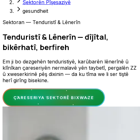
Sektorên Pîşesaziyê
gesundheit
Sektoran — Tenduristî & Lênerîn
Tenduristî & Lênerîn — dîjîtal,
bikêrhatî, berfireh
Em ji bo dezgehên tenduristiyê, karûbarên lênerînê û
klînîkan çareseriyên nermalavê yên taybetî, pergalên ZZ
û xweserkirinê pêş dixinin — da ku tîma we li ser tiştê
herî girîng bisekine.
ÇARESERIYA SEKTORÊ BIXWAZE