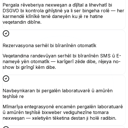
Pergala rêveberiya nexweşan a dîjîtal a lihevhatî bi
DSGVO bi kontrola gihîştinê ya li ser bingeha rolê — her
karmendê klînîkê tenê daneyên ku jê re hatine
veqetandin dibîne.
Rezervasyona serhêl bi bîranînên otomatîk
Veqetandina randevûyan serhêl bi bîranînên SMS û E-
nameyê yên otomatîk — karîgerî zêde dibe, rêjeya no-
show bi girîngî kêm dibe.
Navbeynkaran bi pergalên laboratuvarê û amûrên
teşhîsê re
Mîmarîya entegrasyonê encamên pergalên laboratuarê
û amûrên teşhîsê bixweber vediguhezîne tomara
nexweşan — xeletiyên têketina destan ji holê radibin.