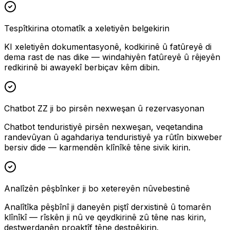
Tespîtkirina otomatîk a xeletiyên belgekirin
KI xeletiyên dokumentasyonê, kodkirinê û fatûreyê di
dema rast de nas dike — windahiyên fatûreyê û rêjeyên
redkirinê bi awayekî berbiçav kêm dibin.
Chatbot ZZ ji bo pirsên nexweşan û rezervasyonan
Chatbot tenduristiyê pirsên nexweşan, veqetandina
randevûyan û agahdariya tenduristiyê ya rûtîn bixweber
bersiv dide — karmendên klînîkê têne sivik kirin.
Analîzên pêşbînker ji bo xetereyên nûvebestinê
Analîtîka pêşbînî ji daneyên piştî derxistinê û tomarên
klînîkî — rîskên ji nû ve qeydkirinê zû têne nas kirin,
destwerdanên proaktîf têne destpêkirin.