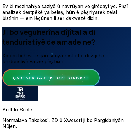
Ev bi mezinahiya saziyê û navrûyan ve girêdayî ye. Piştî
analîzek destpêkê ya belaş, hûn ê pêşniyarek zelal
bistînin — em lêçûnan li ser daxwazê didin.
Ji bo veguherîna dîjîtal a di
tenduristiyê de amade ne?
Ka em bi hev re çareseriya rast ji bo dezgeha
tenduristiyê ya we pêş bixin.
ÇARESERIYA SEKTORÊ BIXWAZE
Built to Scale
Nermalava Takekesî, ZD û Xweserî ji bo Pargîdaniyên
Nûjen.