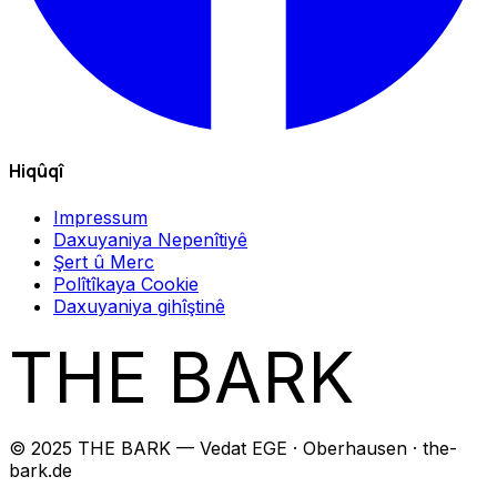
Hiqûqî
Impressum
Daxuyaniya Nepenîtiyê
Şert û Merc
Polîtîkaya Cookie
Daxuyaniya gihîştinê
THE BARK
© 2025 THE BARK — Vedat EGE · Oberhausen · the-
bark.de