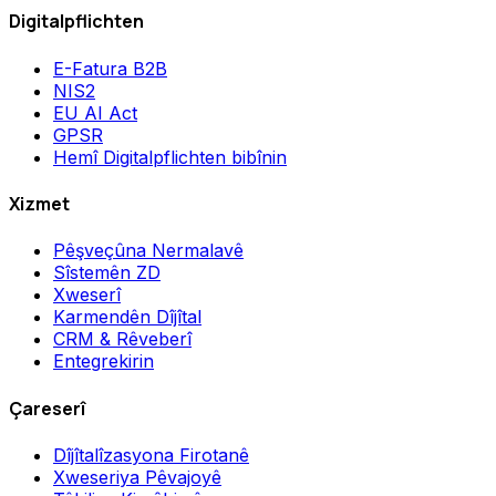
Digitalpflichten
E-Fatura B2B
NIS2
EU AI Act
GPSR
Hemî Digitalpflichten bibînin
Xizmet
Pêşveçûna Nermalavê
Sîstemên ZD
Xweserî
Karmendên Dîjîtal
CRM & Rêveberî
Entegrekirin
Çareserî
Dîjîtalîzasyona Firotanê
Xweseriya Pêvajoyê