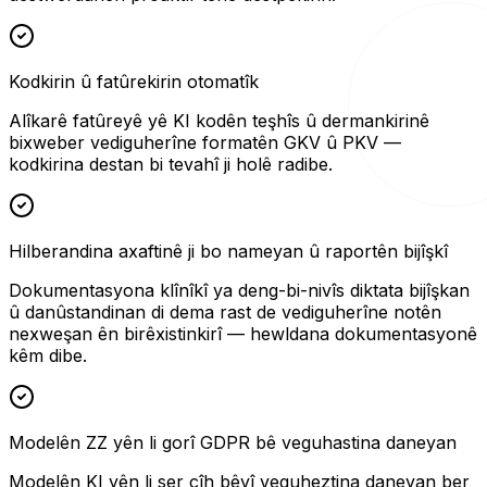
Kodkirin û fatûrekirin otomatîk
Alîkarê fatûreyê yê KI kodên teşhîs û dermankirinê
bixweber vediguherîne formatên GKV û PKV —
kodkirina destan bi tevahî ji holê radibe.
Hilberandina axaftinê ji bo nameyan û raportên bijîşkî
Dokumentasyona klînîkî ya deng-bi-nivîs diktata bijîşkan
û danûstandinan di dema rast de vediguherîne notên
nexweşan ên birêxistinkirî — hewldana dokumentasyonê
kêm dibe.
Modelên ZZ yên li gorî GDPR bê veguhastina daneyan
Modelên KI yên li ser cîh bêyî veguheztina daneyan ber