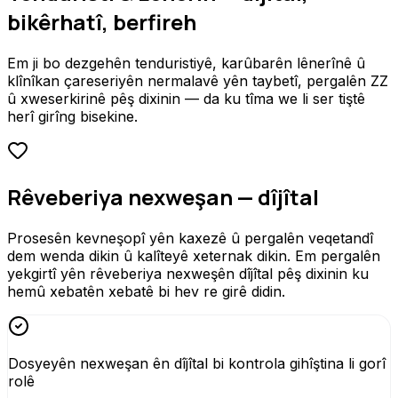
bikêrhatî, berfireh
Em ji bo dezgehên tenduristiyê, karûbarên lênerînê û
klînîkan çareseriyên nermalavê yên taybetî, pergalên ZZ
û xweserkirinê pêş dixinin — da ku tîma we li ser tiştê
herî girîng bisekine.
Rêveberiya nexweşan — dîjîtal
Prosesên kevneşopî yên kaxezê û pergalên veqetandî
dem wenda dikin û kalîteyê xeternak dikin. Em pergalên
yekgirtî yên rêveberiya nexweşên dîjîtal pêş dixinin ku
hemû xebatên xebatê bi hev re girê didin.
Dosyeyên nexweşan ên dîjîtal bi kontrola gihîştina li gorî
rolê