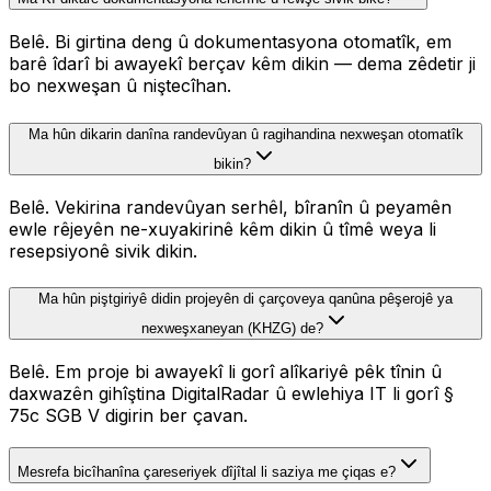
Belê. Bi girtina deng û dokumentasyona otomatîk, em
barê îdarî bi awayekî berçav kêm dikin — dema zêdetir ji
bo nexweşan û niştecîhan.
Ma hûn dikarin danîna randevûyan û ragihandina nexweşan otomatîk
bikin?
Belê. Vekirina randevûyan serhêl, bîranîn û peyamên
ewle rêjeyên ne-xuyakirinê kêm dikin û tîmê weya li
resepsiyonê sivik dikin.
Ma hûn piştgiriyê didin projeyên di çarçoveya qanûna pêşerojê ya
nexweşxaneyan (KHZG) de?
Belê. Em proje bi awayekî li gorî alîkariyê pêk tînin û
daxwazên gihîştina DigitalRadar û ewlehiya IT li gorî §
75c SGB V digirin ber çavan.
Mesrefa bicîhanîna çareseriyek dîjîtal li saziya me çiqas e?