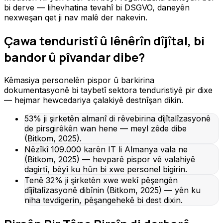
bi derve — lihevhatina tevahî bi DSGVO, daneyên
nexweşan qet ji nav malê der nakevin.
Çawa tenduristî û lênêrîn dîjîtal, bi
bandor û pîvandar dibe?
Kêmasiya personelên pispor û barkirina
dokumentasyonê bi taybetî sektora tenduristiyê pir dixe
— hejmar hewcedariya çalakiyê destnîşan dikin.
53% ji şirketên almanî di rêvebirina dîjîtalîzasyonê
de pirsgirêkên wan hene — meyl zêde dibe
(Bitkom, 2025).
Nêzîkî 109.000 karên IT li Almanya vala ne
(Bitkom, 2025) — hevparê pispor vê valahiyê
dagirtî, bêyî ku hûn bi xwe personel bigirin.
Tenê 32% ji şirketên xwe wekî pêşengên
dîjîtalîzasyonê dibînin (Bitkom, 2025) — yên ku
niha tevdigerin, pêşangehekê bi dest dixin.