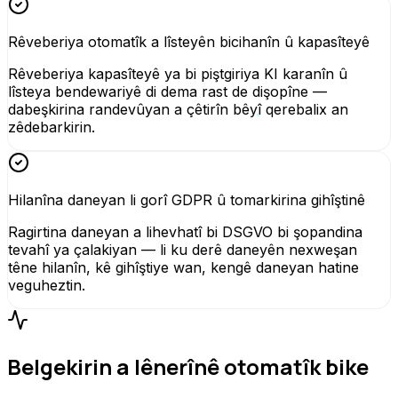
Rêveberiya otomatîk a lîsteyên bicihanîn û kapasîteyê
Rêveberiya kapasîteyê ya bi piştgiriya KI karanîn û
lîsteya bendewariyê di dema rast de dişopîne —
dabeşkirina randevûyan a çêtirîn bêyî qerebalix an
zêdebarkirin.
Hilanîna daneyan li gorî GDPR û tomarkirina gihîştinê
Ragirtina daneyan a lihevhatî bi DSGVO bi şopandina
tevahî ya çalakiyan — li ku derê daneyên nexweşan
têne hilanîn, kê gihîştiye wan, kengê daneyan hatine
veguheztin.
Belgekirin a lênerînê otomatîk bike