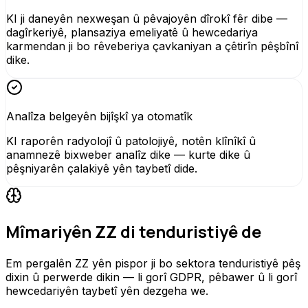
KI ji daneyên nexweşan û pêvajoyên dîrokî fêr dibe —
dagîrkeriyê, plansaziya emeliyatê û hewcedariya
karmendan ji bo rêveberiya çavkaniyan a çêtirîn pêşbînî
dike.
Analîza belgeyên bijîşkî ya otomatîk
KI raporên radyolojî û patolojiyê, notên klînîkî û
anamnezê bixweber analîz dike — kurte dike û
pêşniyarên çalakiyê yên taybetî dide.
Mîmariyên ZZ di tenduristiyê de
Em pergalên ZZ yên pispor ji bo sektora tenduristiyê pêş
dixin û perwerde dikin — li gorî GDPR, pêbawer û li gorî
hewcedariyên taybetî yên dezgeha we.