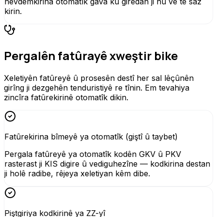
hevdemkirina otomatîk gava ku girêdan ji nû ve tê saz
kirin.
Pergalên fatûrayê xweştir bike
Xeletiyên fatûreyê û prosesên destî her sal lêçûnên
girîng ji dezgehên tenduristiyê re tînin. Em tevahiya
zincîra fatûrekirinê otomatîk dikin.
Fatûrekirina bîmeyê ya otomatîk (giştî û taybet)
Pergala fatûreyê ya otomatîk kodên GKV û PKV
rasterast ji KIS digire û vediguhezîne — kodkirina destan
ji holê radibe, rêjeya xeletiyan kêm dibe.
Piştgiriya kodkirinê ya ZZ-yî