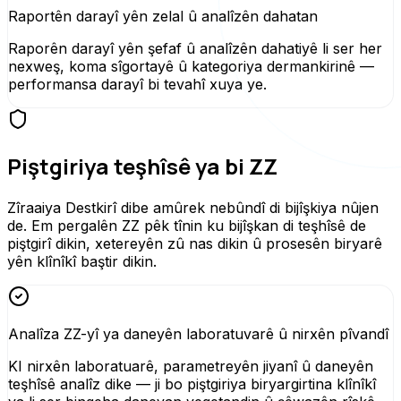
Raportên darayî yên zelal û analîzên dahatan
Raporên darayî yên şefaf û analîzên dahatiyê li ser her
nexweş, koma sîgortayê û kategoriya dermankirinê —
performansa darayî bi tevahî xuya ye.
Piştgiriya teşhîsê ya bi ZZ
Zîraaiya Destkirî dibe amûrek nebûndî di bijîşkiya nûjen
de. Em pergalên ZZ pêk tînin ku bijîşkan di teşhîsê de
piştgirî dikin, xetereyên zû nas dikin û prosesên biryarê
yên klînîkî baştir dikin.
Analîza ZZ-yî ya daneyên laboratuvarê û nirxên pîvandî
KI nirxên laboratuarê, parametreyên jiyanî û daneyên
teşhîsê analîz dike — ji bo piştgiriya biryargirtina klînîkî