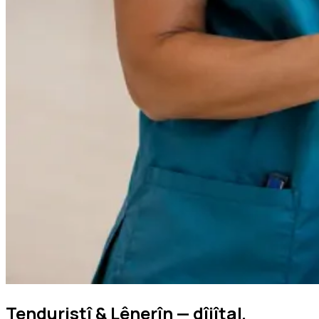
Tenduristî & Lênerîn — dîjîtal,