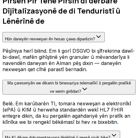
Pirsên Pir Têne Pirsîn di derbarê
Dîjîtalîzasyonê de di Tenduristî û
Lênêrînê de
Hûn daneyên nexweşan ên hesas çawa diparêzin?
Pêşîniya herî bilind. Em li gorî DSGVO bi şîfrekirina dawî-
bi-dawî, mafên gihîştinê yên granuler û mêvandarîya li
navendên daneyan ên Alman pêş dixin — daneyên
nexweşan qet cîhê parastî bernadin.
Ma çareseriyên we dikarin bi binesaziya telematîkî û pergalên pratîkê
ve werin girêdan?
Belê. Em karûbarên TI, tomara nexweşan a elektronîkî
(ePA) û KIM û herweha standardên wekî HL7 FHIR
entegre dikin, da ku pergalên agahdariyê yên pratîk an
klînîka we bi rengekî bêkêmasî bi hev re bixebitin.
Ma KI dikare dokumentasyona lênêrînê û rewşê sivik bike?