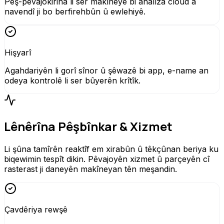
Pêş-pêvajokirina li ser makîneyê bi analîza cloud a
navendî ji bo berfirehbûn û ewlehiyê.
Hişyarî
Agahdariyên li gorî sînor û şêwazê bi app, e-name an
odeya kontrolê li ser bûyerên krîtîk.
Lênêrîna Pêşbînkar & Xizmet
Li şûna tamîrên reaktîf em xirabûn û têkçûnan beriya ku
biqewimin tespît dikin. Pêvajoyên xizmet û parçeyên cî
rasterast ji daneyên makîneyan tên meşandin.
Çavdêriya rewşê