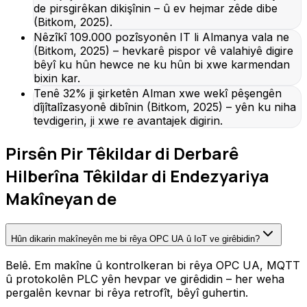
de pirsgirêkan dikişînin – û ev hejmar zêde dibe
(Bitkom, 2025).
Nêzîkî 109.000 pozîsyonên IT li Almanya vala ne
(Bitkom, 2025) – hevkarê pispor vê valahiyê digire
bêyî ku hûn hewce ne ku hûn bi xwe karmendan
bixin kar.
Tenê 32% ji şirketên Alman xwe wekî pêşengên
dîjîtalîzasyonê dibînin (Bitkom, 2025) – yên ku niha
tevdigerin, ji xwe re avantajek digirin.
Pirsên Pir Têkildar di Derbarê
Hilberîna Têkildar di Endezyariya
Makîneyan de
Hûn dikarin makîneyên me bi rêya OPC UA û IoT ve girêbidin?
Belê. Em makîne û kontrolkeran bi rêya OPC UA, MQTT
û protokolên PLC yên hevpar ve girêdidin – her weha
pergalên kevnar bi rêya retrofît, bêyî guhertin.