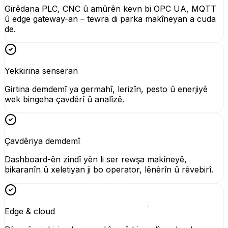
Girêdana PLC, CNC û amûrên kevn bi OPC UA, MQTT
û edge gateway-an – tewra di parka makîneyan a cuda
de.
Yekkirina senseran
Girtina demdemî ya germahî, lerizîn, pesto û enerjiyê
wek bingeha çavdêrî û analîzê.
Çavdêriya demdemî
Dashboard-ên zindî yên li ser rewşa makîneyê,
bikaranîn û xeletiyan ji bo operator, lênêrîn û rêvebirî.
Edge & cloud