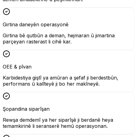
Girtina daneyên operasyonê
Girtina bê qutbûn a deman, hejmaran û jimartina
parçeyan rasterast li cihê kar.
OEE & pîvan
Karbidestiya giştî ya amûran a şefaf ji berdestbûn,
performans û kalîteyê ji bo her makîneyê.
Şopandina siparîşan
Rewşa demdemî ya her siparîşê ji berdanê heya
temamkirinê li seranserê hemû operasyonan.