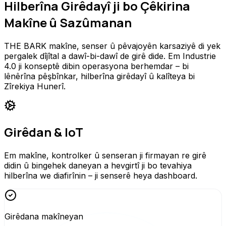
Hilberîna Girêdayî ji bo Çêkirina
Makîne û Sazûmanan
THE BARK makîne, senser û pêvajoyên karsaziyê di yek
pergalek dîjîtal a dawî-bi-dawî de girê dide. Em Industrie
4.0 ji konseptê dibin operasyona berhemdar – bi
lênêrîna pêşbînkar, hilberîna girêdayî û kalîteya bi
Zîrekiya Hunerî.
Girêdan & IoT
Em makîne, kontrolker û senseran ji firmayan re girê
didin û bingehek daneyan a hevgirtî ji bo tevahiya
hilberîna we diafirînin – ji senserê heya dashboard.
Girêdana makîneyan