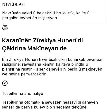
Navrû & API
Navrûyên vekirî û belgekirî ji bo lojîstîk, kalîte û
pergalên taybet ên mişteriyan.
Karanînên Zîrekiya Hunerî di
Çêkirina Makîneyan de
Em Zîrekiya Hunerî li wir bicih dikin ku nirxek pîvanbar
radigihîne: rawestana kêmtir, kalîteya bilindtir û
plankirina rasttir – li ser daneyên hilberîn û makîneyên
we hatine perwerdekirin.
Tespîtkirina anomaliyê
Tespîtkirina otomatîk a şêwazên neasayî di daneyên
senser de beriya ku ew bibin sedema têkçûnê.