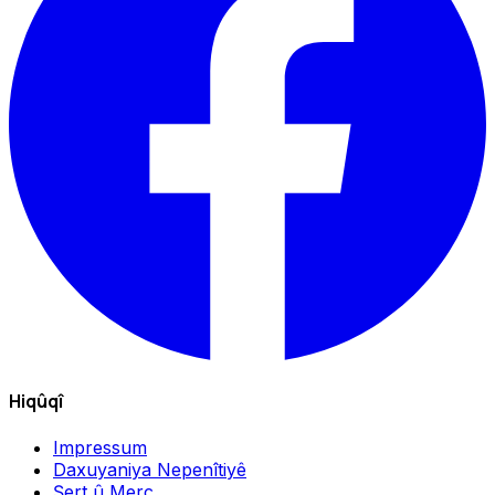
Hiqûqî
Impressum
Daxuyaniya Nepenîtiyê
Şert û Merc