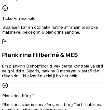
Ticket-ên xizmetê
Siparîşên kar ên otomatîk hatine afirandin bi dîroka
makîneyê, belgekirin û plankirina şandinê.
Plankirina Hilberînê & MES
Em plankirin û shopfloor di yek çerxa kontrolê ya girtî
de girê didin. Siparîş, makîne û materyal bi şefafî tên
rêvebirin – bi pîvanên zelal ji bo her shift.
Plankirina hûrgilî
Plankirina siparîş û makîneyan a hûrgilî bi hesabkirina
demên amadekirinê û pêşînkirinan.