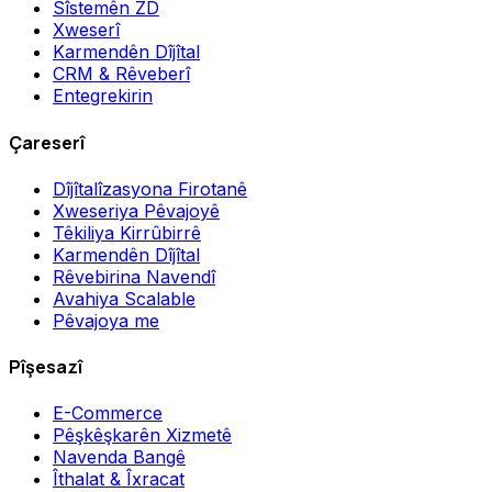
Sîstemên ZD
Xweserî
Karmendên Dîjîtal
CRM & Rêveberî
Entegrekirin
Çareserî
Dîjîtalîzasyona Firotanê
Xweseriya Pêvajoyê
Têkiliya Kirrûbirrê
Karmendên Dîjîtal
Rêvebirina Navendî
Avahiya Scalable
Pêvajoya me
Pîşesazî
E-Commerce
Pêşkêşkarên Xizmetê
Navenda Bangê
Îthalat & Îxracat