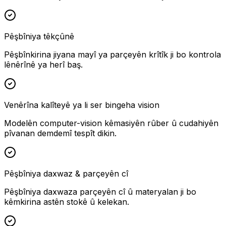
Pêşbîniya têkçûnê
Pêşbînkirina jiyana mayî ya parçeyên krîtîk ji bo kontrola
lênêrînê ya herî baş.
Venêrîna kalîteyê ya li ser bingeha vision
Modelên computer-vision kêmasiyên rûber û cudahiyên
pîvanan demdemî tespît dikin.
Pêşbîniya daxwaz & parçeyên cî
Pêşbîniya daxwaza parçeyên cî û materyalan ji bo
kêmkirina astên stokê û kelekan.