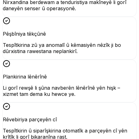
Nirxandina berdewam a tenduristiya makîneyê li gorî
daneyên senser û operasyonê.
Pêşbîniya têkçûnê
Tespîtkirina zû ya anomalî û kêmasiyên nêzîk ji bo
dûrxistina rawestana neplankirî.
Plankirina lênêrînê
Li gorî rewşê li şûna navberên lênêrînê yên hişk –
xizmet tam dema ku hewce ye.
Rêvebiriya parçeyên cî
Tespîtkirin û siparîşkirina otomatîk a parçeyên cî yên
krîtîk li gorî bikaranîna rast.