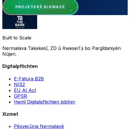
PROJEYEKÊ BIXWAZE
Built to Scale
Nermalava Takekesî, ZD û Xweserî ji bo Pargîdaniyên
Nûjen.
Digitalpflichten
E-Fatura B2B
NIS2
EU AI Act
GPSR
Hemî Digitalpflichten bibînin
Xizmet
Pêşveçûna Nermalavê