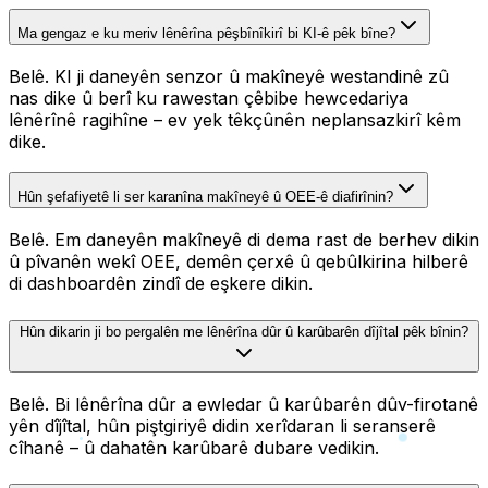
Ma gengaz e ku meriv lênêrîna pêşbînîkirî bi KI-ê pêk bîne?
Belê. KI ji daneyên senzor û makîneyê westandinê zû
nas dike û berî ku rawestan çêbibe hewcedariya
lênêrînê ragihîne – ev yek têkçûnên neplansazkirî kêm
dike.
Hûn şefafiyetê li ser karanîna makîneyê û OEE-ê diafirînin?
Belê. Em daneyên makîneyê di dema rast de berhev dikin
û pîvanên wekî OEE, demên çerxê û qebûlkirina hilberê
di dashboardên zindî de eşkere dikin.
Hûn dikarin ji bo pergalên me lênêrîna dûr û karûbarên dîjîtal pêk bînin?
Belê. Bi lênêrîna dûr a ewledar û karûbarên dûv-firotanê
yên dîjîtal, hûn piştgiriyê didin xerîdaran li seranserê
cîhanê – û dahatên karûbarê dubare vedikin.