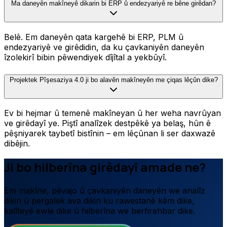
Ma daneyên makîneyê dikarin bi ERP û endezyariyê re bêne girêdan?
Belê. Em daneyên qata kargehê bi ERP, PLM û
endezyariyê ve girêdidin, da ku çavkaniyên daneyên
îzolekirî bibin pêwendiyek dîjîtal a yekbûyî.
Projektek Pîşesaziya 4.0 ji bo alavên makîneyên me çiqas lêçûn dike?
Ev bi hejmar û temenê makîneyan û her weha navrûyan
ve girêdayî ye. Piştî analîzek destpêkê ya belaş, hûn ê
pêşniyarek taybetî bistînin – em lêçûnan li ser daxwazê
dibêjin.
Ji bo hilberîna girêdayî amade ne?
Em makîne, pêvajo û çavkaniyên daneyên we analîz
dikin û pergalek ava dikin ku rawestanê kêm dike,
kalîteyê ewle dike û hilberîna we berfirehbar dike.