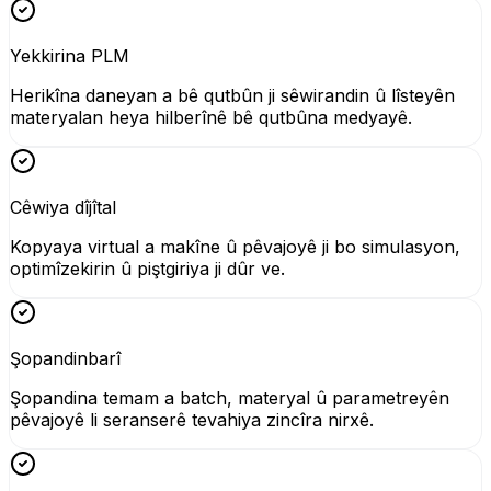
Yekkirina PLM
Herikîna daneyan a bê qutbûn ji sêwirandin û lîsteyên
materyalan heya hilberînê bê qutbûna medyayê.
Cêwiya dîjîtal
Kopyaya virtual a makîne û pêvajoyê ji bo simulasyon,
optimîzekirin û piştgiriya ji dûr ve.
Şopandinbarî
Şopandina temam a batch, materyal û parametreyên
pêvajoyê li seranserê tevahiya zincîra nirxê.