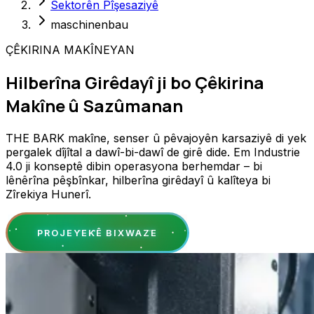
Sektorên Pîşesaziyê
maschinenbau
ÇÊKIRINA MAKÎNEYAN
Hilberîna Girêdayî ji bo Çêkirina
Makîne û Sazûmanan
THE BARK makîne, senser û pêvajoyên karsaziyê di yek
pergalek dîjîtal a dawî-bi-dawî de girê dide. Em Industrie
4.0 ji konseptê dibin operasyona berhemdar – bi
lênêrîna pêşbînkar, hilberîna girêdayî û kalîteya bi
Zîrekiya Hunerî.
PROJEYEKÊ BIXWAZE