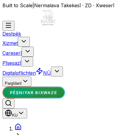
Built to Scale
|
Nermalava Takekesî · ZD · Xweserî
Destpêk
Xizmet
Çareserî
Pîşesazî
Digitalpflichten
NÛ
Pargîdanî
PÊŞNIYAR BIXWAZE
KU