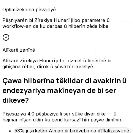
Optimîzekirina pêvajoyê
Pêşniyarên bi Zîrekiya Hunerî ji bo parametre û
workflow-an da ku derbas û hilberîn zêde bibe.
Alîkarê zanînê
Alîkarê Zîrekiya Hunerî ji bo xizmet û lênêrînê bi
gihîştina rêber, dîrok û şêwazên xeletiyê.
Çawa hilberîna têkildar di avakirin û
endezyariya makîneyan de bi ser
dikeve?
Pîşesaziya 4.0 pêşbaziya li ser sûkê diyar dike — û
hejmar nîşan didin ku çend karsazî hîn paşve dimînin.
53% ji şirketên Alman di birêvebirina dîjîtalîzasyonê