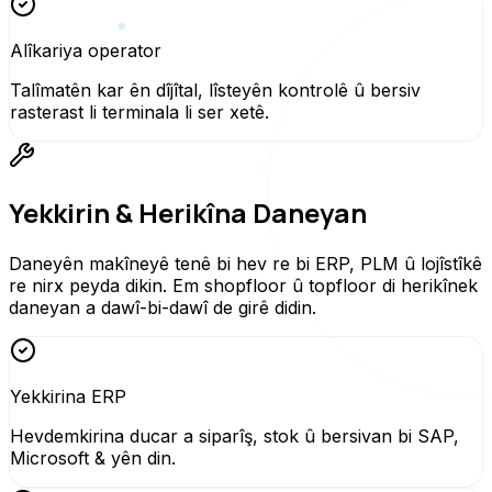
Alîkariya operator
Talîmatên kar ên dîjîtal, lîsteyên kontrolê û bersiv
rasterast li terminala li ser xetê.
Yekkirin & Herikîna Daneyan
Daneyên makîneyê tenê bi hev re bi ERP, PLM û lojîstîkê
re nirx peyda dikin. Em shopfloor û topfloor di herikînek
daneyan a dawî-bi-dawî de girê didin.
Yekkirina ERP
Hevdemkirina ducar a siparîş, stok û bersivan bi SAP,
Microsoft & yên din.