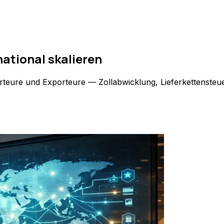
national skalieren
porteure und Exporteure — Zollabwicklung, Lieferkettenste