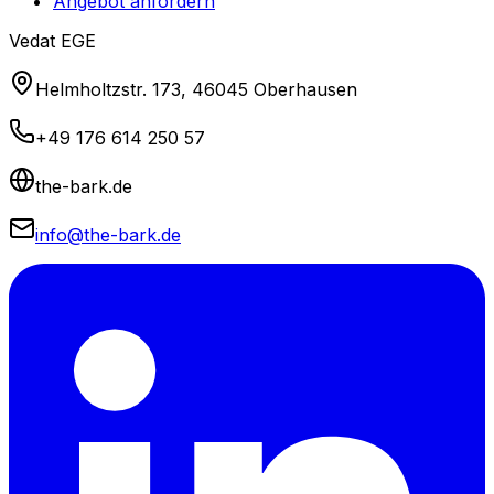
Angebot anfordern
Vedat EGE
Helmholtzstr. 173, 46045 Oberhausen
+49 176 614 250 57
the-bark.de
info@the-bark.de