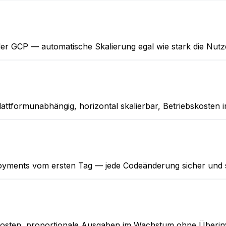
er GCP — automatische Skalierung egal wie stark die Nutz
attformunabhängig, horizontal skalierbar, Betriebskosten 
ployments vom ersten Tag — jede Codeänderung sicher und s
skosten, proportionale Ausgaben im Wachstum ohne Überinve