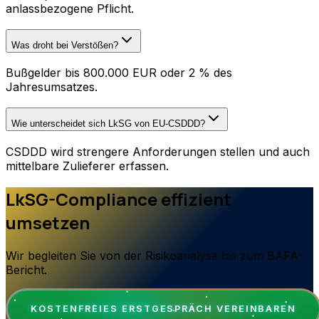
anlassbezogene Pflicht.
Was droht bei Verstößen?
Bußgelder bis 800.000 EUR oder 2 % des
Jahresumsatzes.
Wie unterscheidet sich LkSG von EU-CSDDD?
CSDDD wird strengere Anforderungen stellen und auch
mittelbare Zulieferer erfassen.
LkSG-Compliance effizient
umsetzen
Wir begleiten Sie von der Risikoanalyse bis zum BAFA-
Bericht.
KOSTENFREIES ERSTGESPRÄCH VEREINBAREN